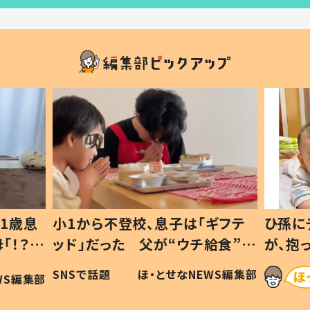
1歳息
小1から不登校、息子は「ギフテ
ひ孫に
「！？」
ッド」だった 父が“ウチ給食”を
が、抱
に「可愛
作り続ける理由とは #令和の親
「涙が
SNSで話題
ほ・とせなNEWS編集部
WS編集部
#令和の子
い」