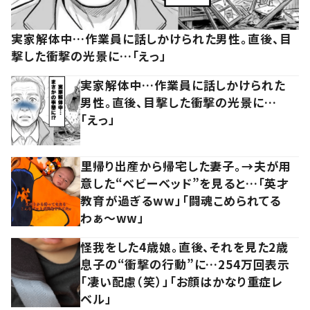
実家解体中…作業員に話しかけられた男性。直後、目
撃した衝撃の光景に…「えっ」
実家解体中…作業員に話しかけられた
男性。直後、目撃した衝撃の光景に…
「えっ」
里帰り出産から帰宅した妻子。→夫が用
意した“ベビーベッド”を見ると…「英才
教育が過ぎるww」「闘魂こめられてる
わぁ～ww」
怪我をした4歳娘。直後、それを見た2歳
息子の“衝撃の行動”に…254万回表示
「凄い配慮（笑）」「お顔はかなり重症レ
ベル」