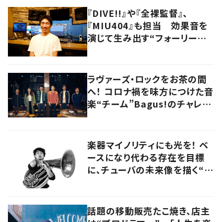
『DIVE!!』や『全裸監督』、
『MIU404』も担当 効果音を
演じて生み出す“フォーリーア
ーティスト“の職人技
ラヴァーズ・ロックをお茶の間
へ！ コロナ禍を味方につけた音
楽“チーム”Bagus!のチャレン
ジを追う
楽器マイノリティにも光を！ ベ
ースになり代わる存在を目標
に、チューバの未来像を描く“ブ
ラスベーシスト”
話題の移動販売たこ焼き、店主