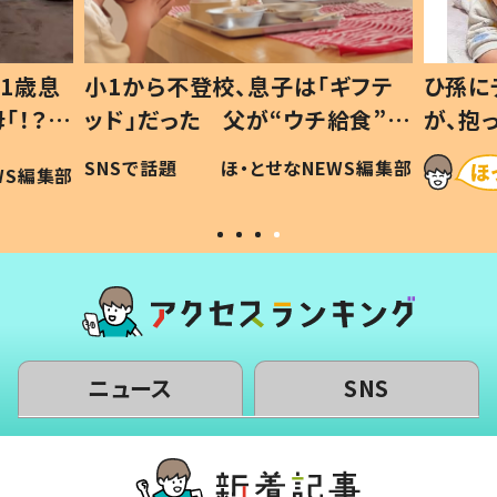
1歳息
小1から不登校、息子は「ギフテ
ひ孫に
「！？」
ッド」だった 父が“ウチ給食”を
が、抱
に「可愛
作り続ける理由とは #令和の親
「涙が
SNSで話題
ほ・とせなNEWS編集部
WS編集部
#令和の子
い」
ニュース
SNS