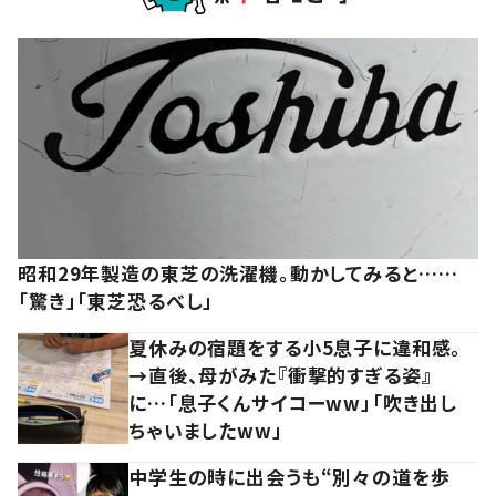
昭和29年製造の東芝の洗濯機。動かしてみると……
「驚き」「東芝恐るべし」
夏休みの宿題をする小5息子に違和感。
→直後、母がみた『衝撃的すぎる姿』
に…「息子くんサイコーww」「吹き出し
ちゃいましたww」
中学生の時に出会うも“別々の道を歩