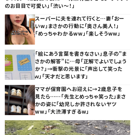
のお目目で可愛い」「渋い～！」
スーパーに夫を連れて行くと…妻「おー
いw」まさかの行動に「奥さん美人！」
「めっちゃわかるww」「楽しそうww」
「絵にあう言葉を書きなさい」息子の”ま
さかの解答”に…母「正解でよいでしょう
か？」→衝撃の光景に「声出して笑った
ｗ」「天才だと思います」
ママが保育園へお迎えに→2歳息子を
見たら……「先生とめっちゃ笑った」まさ
かの姿に「幼児しか許されないヤツ
ww」「大渋滞すぎるw」