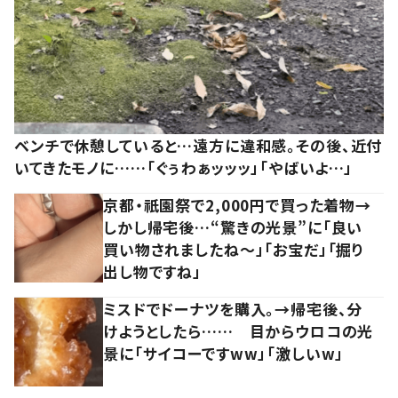
ベンチで休憩していると…遠方に違和感。その後、近付
いてきたモノに……「ぐぅわぁッッッ」「やばいよ…」
京都・祇園祭で2,000円で買った着物→
しかし帰宅後…“驚きの光景”に「良い
買い物されましたね～」「お宝だ」「掘り
出し物ですね」
ミスドでドーナツを購入。→帰宅後、分
けようとしたら…… 目からウロコの光
景に「サイコーですww」「激しいw」