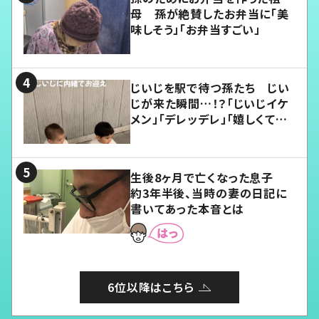
母 孫が絶賛したお弁当に「美
味しそう」「お弁当すごい」
じいじを駅で待つ孫たち じい
じが来た瞬間…！？「じいじイケ
メン」「デレッデレ」「嬉しくて可
愛くてたまらない」「幸せになれ
る」
生後8ヶ月で亡くなった息子
約3年半後、当時の妻の日記に
書いてあった本音とは
6位以降はこちら