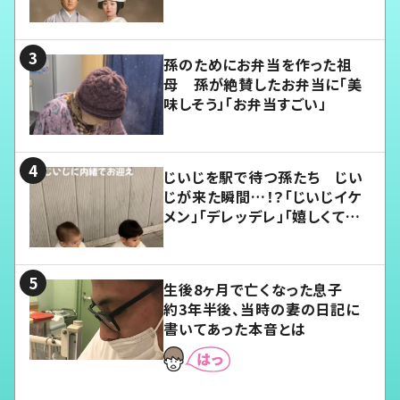
孫のためにお弁当を作った祖
母 孫が絶賛したお弁当に「美
味しそう」「お弁当すごい」
じいじを駅で待つ孫たち じい
じが来た瞬間…！？「じいじイケ
メン」「デレッデレ」「嬉しくて可
愛くてたまらない」「幸せになれ
る」
生後8ヶ月で亡くなった息子
約3年半後、当時の妻の日記に
書いてあった本音とは