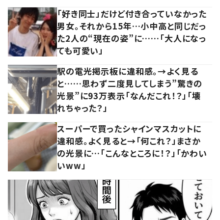
「好き同士」だけど付き合っていなかった
男女。それから15年…小中高と同じだっ
た2人の“現在の姿”に……「大人になっ
ても可愛い」
駅の電光掲示板に違和感。→よく見る
と……思わず二度見してしまう”驚きの
光景”に93万表示「なんだこれ！？」「壊
れちゃった？」
スーパーで買ったシャインマスカットに
違和感。よく見ると→「何これ？」まさか
の光景に…「こんなところに！？」「かわい
いww」