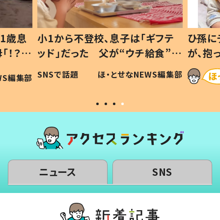
1歳息
小1から不登校、息子は「ギフテ
ひ孫に
「！？」
ッド」だった 父が“ウチ給食”を
が、抱
に「可愛
作り続ける理由とは #令和の親
「涙が
SNSで話題
ほ・とせなNEWS編集部
WS編集部
#令和の子
い」
ニュース
SNS