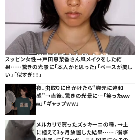
スッピン女性→戸田恵梨香さん風メイクをした結
果……驚きの光景に「本人かと思った」「ベースが美し
い」「似すぎ！！」
夜、虫取りに出かけたら“胸元に違和
感”→直後、驚きの光景に…「笑ったｗｗ
ｗ」「ギャップww」
メルカリで買ったズッキーニの種。→土
に植えて3ヶ月放置した結果……『衝撃
の光景』に「ズッキーニも凶器になるの