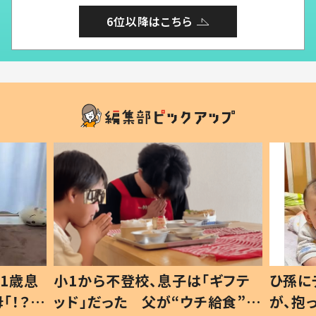
6位以降はこちら
1歳息
小1から不登校、息子は「ギフテ
ひ孫に
「！？」
ッド」だった 父が“ウチ給食”を
が、抱