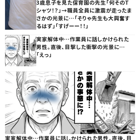
3歳息子を見た保育園の先生「何そのT
シャツ！？」→職員全員に激震が走ったま
さかの光景に…「そりゃ先生も大興奮す
るはず」「すげーー！！」
実家解体中…作業員に話しかけられた
男性。直後、目撃した衝撃の光景に…
「えっ」
実家解体中…作業員に話しかけられた男性。直後、目