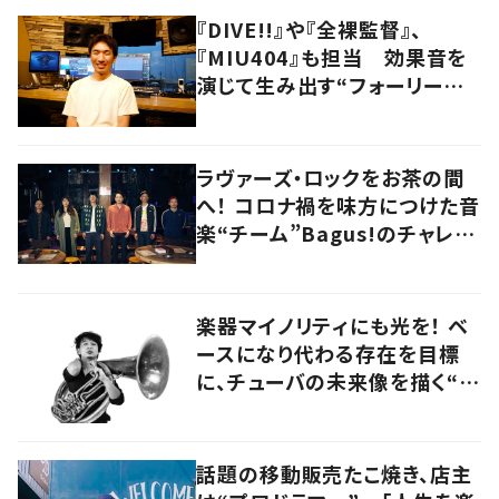
『DIVE!!』や『全裸監督』、
『MIU404』も担当 効果音を
演じて生み出す“フォーリーア
ーティスト“の職人技
ラヴァーズ・ロックをお茶の間
へ！ コロナ禍を味方につけた音
楽“チーム”Bagus!のチャレン
ジを追う
楽器マイノリティにも光を！ ベ
ースになり代わる存在を目標
に、チューバの未来像を描く“ブ
ラスベーシスト”
話題の移動販売たこ焼き、店主