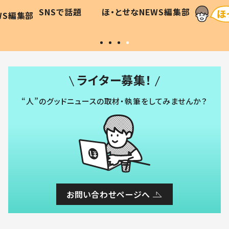
に「可愛
作り続ける理由とは #令和の親
「涙が
SNSで話題
ほ・とせなNEWS編集部
WS編集部
#令和の子
い」
ライター募集！
“人”のグッドニュースの取材・執筆をしてみませんか？
お問い合わせページへ