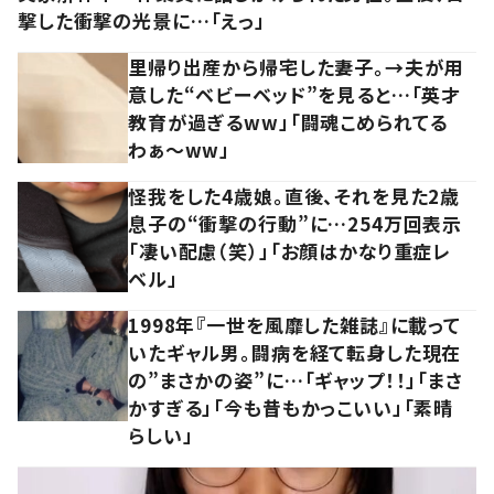
撃した衝撃の光景に…「えっ」
里帰り出産から帰宅した妻子。→夫が用
意した“ベビーベッド”を見ると…「英才
教育が過ぎるww」「闘魂こめられてる
わぁ～ww」
怪我をした4歳娘。直後、それを見た2歳
息子の“衝撃の行動”に…254万回表示
「凄い配慮（笑）」「お顔はかなり重症レ
ベル」
1998年『一世を風靡した雑誌』に載って
いたギャル男。闘病を経て転身した現在
の”まさかの姿”に…「ギャップ！！」「まさ
かすぎる」「今も昔もかっこいい」「素晴
らしい」