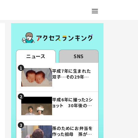
ニュース
SNS
平成7年に生まれた
双子…その29年後
の姿に「漫画みたい」
「素敵すぎる」
平成6年に撮った2シ
ョット 30年後の姿
に…「美男美女」「こ
んな夫婦になりた
い」
孫のためにお弁当を
作った祖母 孫が絶