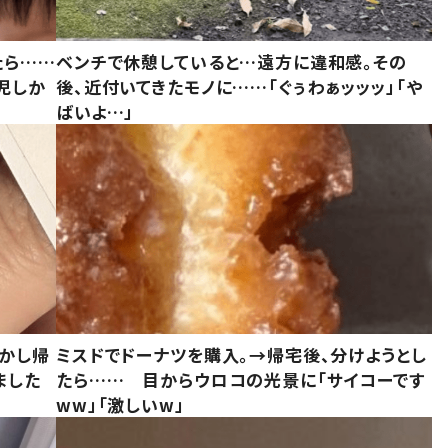
たら……
ベンチで休憩していると…遠方に違和感。その
児しか
後、近付いてきたモノに……「ぐぅわぁッッッ」「や
ばいよ…」
しかし帰
ミスドでドーナツを購入。→帰宅後、分けようとし
ました
たら…… 目からウロコの光景に「サイコーです
ww」「激しいw」