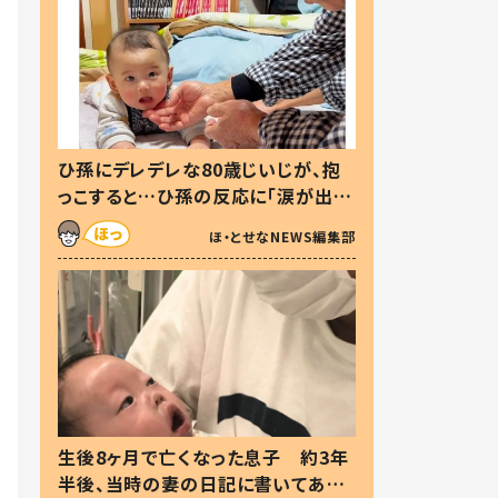
ひ孫にデレデレな80歳じいじが、抱
っこすると…ひ孫の反応に「涙が出ま
した」「可愛くて仕方ない」
ほ・とせなNEWS編集部
生後8ヶ月で亡くなった息子 約3年
半後、当時の妻の日記に書いてあっ