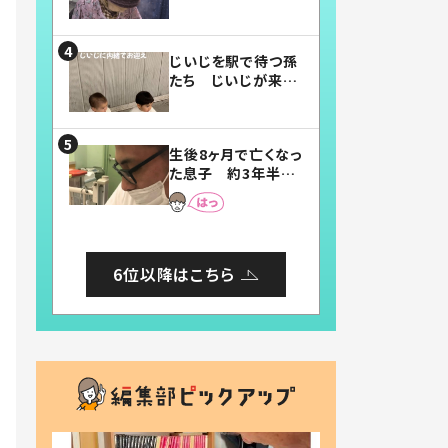
賛したお弁当に「美
味しそう」「お弁当す
ごい」
じいじを駅で待つ孫
たち じいじが来た
瞬間…！？「じいじイ
ケメン」「デレッデレ」
「嬉しくて可愛くてた
生後8ヶ月で亡くなっ
まらない」「幸せにな
た息子 約3年半
れる」
後、当時の妻の日記
に書いてあった本音
とは
6位以降はこちら