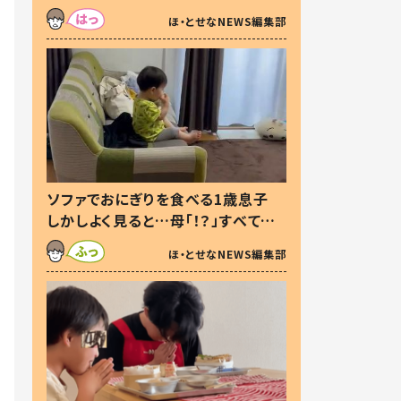
た本音とは
ほ・とせなNEWS編集部
ソファでおにぎりを食べる1歳息子
しかしよく見ると…母「！？」すべてを
察した母の投稿に「可愛いから許
ほ・とせなNEWS編集部
す！」「現行犯〜」