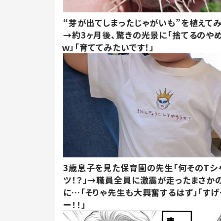
“芽が出てしまったじゃがいも”を植えて
→約3ヶ月後、驚きの光景に「捨てるのや
ｗ」「育ててみたいです！」
3歳息子を見た保育園の先生「何そのTシ
ツ！？」→職員全員に激震が走ったまさか
に…「そりゃ先生も大興奮するはず」「すげ
ー！！」