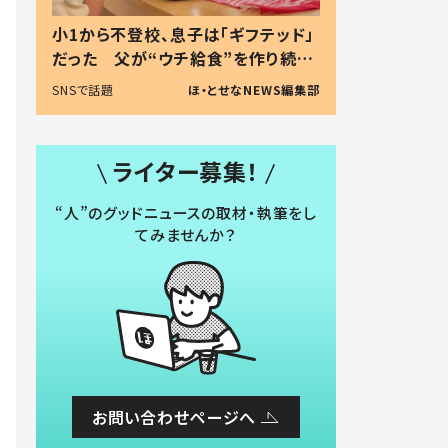
小1から不登校、息子は「ギフテッド」
だった 父が“ウチ給食”を作り続け
る理由とは #令和の親 #令和の子
SNSで話題
ほ・とせなNEWS編集部
ライター募集！
“人”のグッドニュースの取材・執筆をし
てみませんか？
お問い合わせページへ