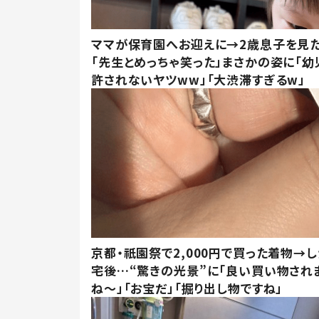
ママが保育園へお迎えに→2歳息子を見
「先生とめっちゃ笑った」まさかの姿に「幼
許されないヤツww」「大渋滞すぎるw」
京都・祇園祭で2,000円で買った着物→
宅後…“驚きの光景”に「良い買い物され
ね～」「お宝だ」「掘り出し物ですね」