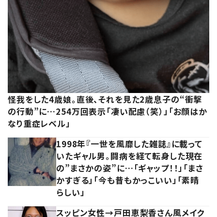
怪我をした4歳娘。直後、それを見た2歳息子の“衝撃
の行動”に…254万回表示「凄い配慮（笑）」「お顔はか
なり重症レベル」
1998年『一世を風靡した雑誌』に載って
いたギャル男。闘病を経て転身した現在
の”まさかの姿”に…「ギャップ！！」「まさ
かすぎる」「今も昔もかっこいい」「素晴
らしい」
スッピン女性→戸田恵梨香さん風メイク