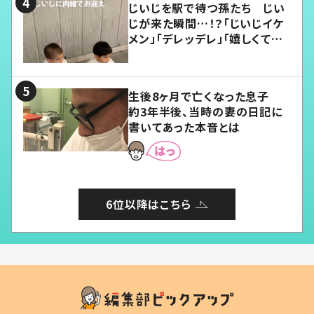
じいじを駅で待つ孫たち じい
じが来た瞬間…！？「じいじイケ
メン」「デレッデレ」「嬉しくて可
愛くてたまらない」「幸せになれ
る」
生後8ヶ月で亡くなった息子
約3年半後、当時の妻の日記に
書いてあった本音とは
6位以降はこちら