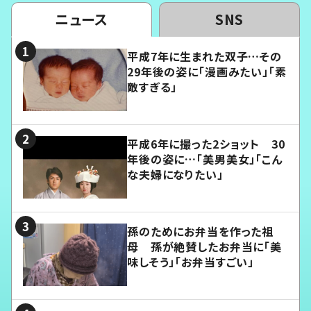
ニュース
SNS
平成7年に生まれた双子…その
29年後の姿に「漫画みたい」「素
敵すぎる」
平成6年に撮った2ショット 30
年後の姿に…「美男美女」「こん
な夫婦になりたい」
孫のためにお弁当を作った祖
母 孫が絶賛したお弁当に「美
味しそう」「お弁当すごい」