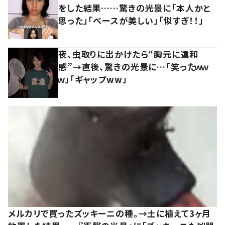
をした結果……驚きの光景に「本人かと
思った」「ベースが美しい」「似すぎ！！」
夜、虫取りに出かけたら“胸元に違和
感”→直後、驚きの光景に…「笑ったｗｗ
ｗ」「ギャップww」
メルカリで買ったズッキーニの種。→土に植えて3ヶ月