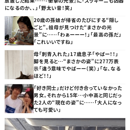
放置した結果……『衝撃の光景』に「ズッキーニも凶器
になるのか、、」「野太い音！笑」
20歳の孫娘が帰省のたびにする“隠し
ごと”。祖母が見つけた“まさかの光
景”に……「わぁーーー！」「最高の孫だ」
「これいいですね」
母「刺青入れた」17歳息子「やばー！！」
脚を見ると…“まさかの姿”に277万表
示「違う意味でやばーー（笑）」「な、なる
ほど！！」
「好き同士」だけど付き合っていなかった
男女。それから15年…小中高と同じだっ
た2人の“現在の姿”に……「大人になっ
ても可愛い」