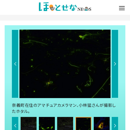
奈義町在住のアマチュアカメラマン、小林猛さんが撮影し
たホタル。