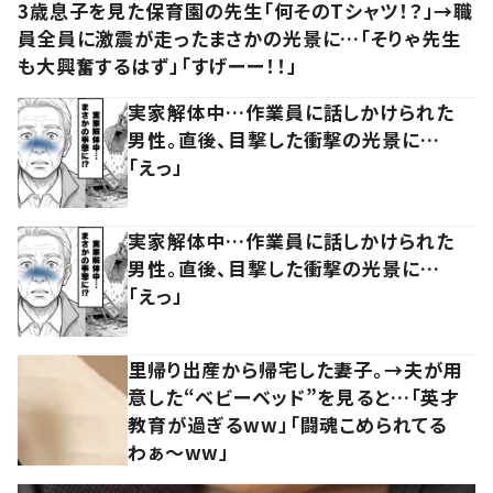
3歳息子を見た保育園の先生「何そのTシャツ！？」→職
員全員に激震が走ったまさかの光景に…「そりゃ先生
も大興奮するはず」「すげーー！！」
実家解体中…作業員に話しかけられた
男性。直後、目撃した衝撃の光景に…
「えっ」
実家解体中…作業員に話しかけられた
男性。直後、目撃した衝撃の光景に…
「えっ」
里帰り出産から帰宅した妻子。→夫が用
意した“ベビーベッド”を見ると…「英才
教育が過ぎるww」「闘魂こめられてる
わぁ～ww」