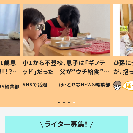
1歳息
小1から不登校、息子は「ギフテ
ひ孫に
「！？」
ッド」だった 父が“ウチ給食”を
が、抱
に「可愛
作り続ける理由とは #令和の親
「涙が
SNSで話題
ほ・とせなNEWS編集部
WS編集部
#令和の子
い」
ライター募集！