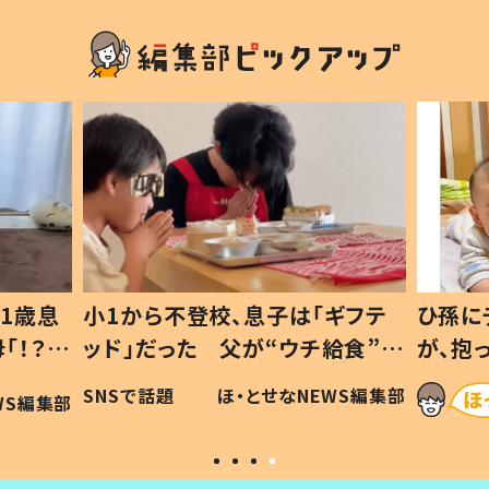
1歳息
小1から不登校、息子は「ギフテ
ひ孫に
「！？」
ッド」だった 父が“ウチ給食”を
が、抱
に「可愛
作り続ける理由とは #令和の親
「涙が
SNSで話題
ほ・とせなNEWS編集部
WS編集部
#令和の子
い」