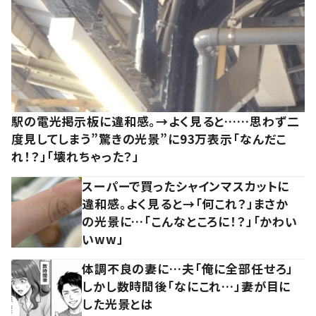
駅の電光掲示板に違和感。→よく見ると……思わず二
度見してしまう”驚きの光景”に93万表示「なんだこ
れ！？」「壊れちゃった？」
スーパーで買ったシャインマスカットに
違和感。よく見ると→「何これ？」まさか
の光景に…「こんなところに！？」「かわい
いww」
体調不良の妻に…夫「俺に全部任せろ」
しかし数時間後「なにこれ…」妻が目に
した光景とは