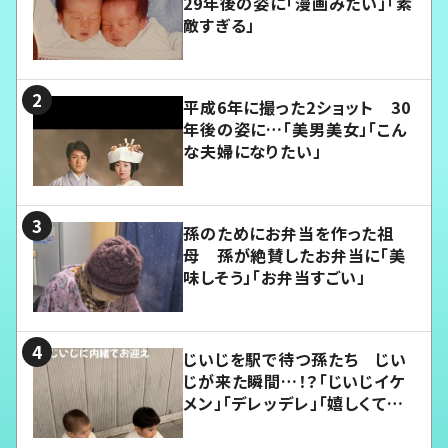
29年後の姿に「漫画みたい」「素
敵すぎる」
平成6年に撮った2ショット 30
年後の姿に…「美男美女」「こん
な夫婦になりたい」
孫のためにお弁当を作った祖
母 孫が絶賛したお弁当に「美
味しそう」「お弁当すごい」
じいじを駅で待つ孫たち じい
じが来た瞬間…！？「じいじイケ
メン」「デレッデレ」「嬉しくて可
愛くてたまらない」「幸せになれ
る」