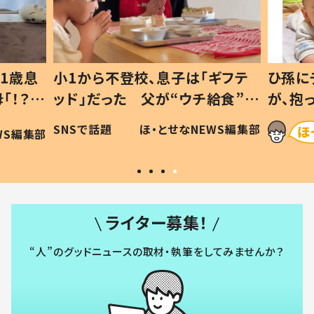
1歳息
小1から不登校、息子は「ギフテ
ひ孫に
「！？」
ッド」だった 父が“ウチ給食”を
が、抱
に「可愛
作り続ける理由とは #令和の親
「涙が
SNSで話題
ほ・とせなNEWS編集部
WS編集部
#令和の子
い」
ライター募集！
“人”のグッドニュースの取材・執筆をしてみませんか？