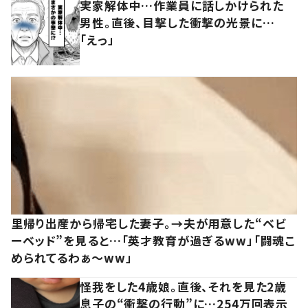
実家解体中…作業員に話しかけられた
男性。直後、目撃した衝撃の光景に…
「えっ」
里帰り出産から帰宅した妻子。→夫が用意した“ベビ
ーベッド”を見ると…「英才教育が過ぎるww」「闘魂こ
められてるわぁ～ww」
怪我をした4歳娘。直後、それを見た2歳
息子の“衝撃の行動”に…254万回表示