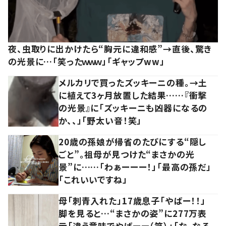
夜、虫取りに出かけたら“胸元に違和感”→直後、驚き
の光景に…「笑ったｗｗｗ」「ギャップww」
メルカリで買ったズッキーニの種。→土
に植えて3ヶ月放置した結果……『衝撃
の光景』に「ズッキーニも凶器になるの
か、、」「野太い音！笑」
20歳の孫娘が帰省のたびにする“隠し
ごと”。祖母が見つけた“まさかの光
景”に……「わぁーーー！」「最高の孫だ」
「これいいですね」
母「刺青入れた」17歳息子「やばー！！」
脚を見ると…“まさかの姿”に277万表
示「違う意味でやばーー（笑）」「な、なる