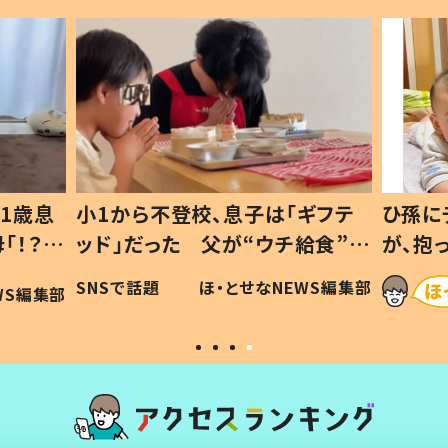
1歳息
小1から不登校、息子は「ギフテ
ひ孫に
「！？」
ッド」だった 父が“ウチ給食”を
が、抱
に「可愛
作り続ける理由とは #令和の親
「涙が
SNSで話題
ほ・とせなNEWS編集部
WS編集部
#令和の子
い」