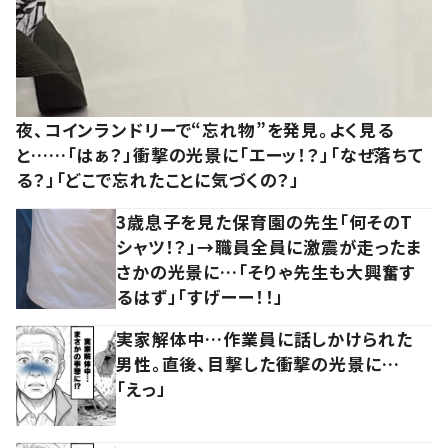
夜、コインランドリーで“忘れ物”を発見。よく見る
と……「はぁ？」衝撃の光景に「エーッ！？」「なぜ落ちて
る？」「どこで忘れたことに気づくの？」
3歳息子を見た保育園の先生「何そのT
シャツ！？」→職員全員に激震が走ったま
さかの光景に…「そりゃ先生も大興奮す
るはず」「すげーー！！」
実家解体中…作業員に話しかけられた
男性。直後、目撃した衝撃の光景に…
「えっ」