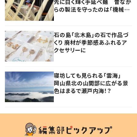
先に白く輝く手延べ麺 昔なが
らの製法を守ったのは「機械い
じりの知恵」だった
石の島「北木島」の石で作品づ
くり 廃材が季節感あふれるア
クセサリーに
寝坊しても見られる「雲海」
岡山県北の山間部に広がる景
色はまるで瀬戸内海！？