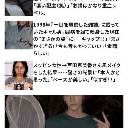
「凄い配慮（笑）」「お顔はかなり重症レ
ベル」
1998年『一世を風靡した雑誌』に載って
いたギャル男。闘病を経て転身した現在
の”まさかの姿”に…「ギャップ！！」「まさ
かすぎる」「今も昔もかっこいい」「素晴
らしい」
スッピン女性→戸田恵梨香さん風メイク
をした結果……驚きの光景に「本人かと
思った」「ベースが美しい」「似すぎ！！」