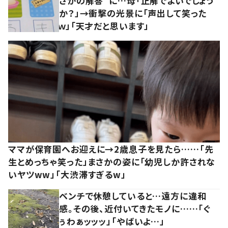
さかの解答”に…母「正解でよいでしょう
か？」→衝撃の光景に「声出して笑った
ｗ」「天才だと思います」
ママが保育園へお迎えに→2歳息子を見たら……「先
生とめっちゃ笑った」まさかの姿に「幼児しか許されな
いヤツww」「大渋滞すぎるw」
ベンチで休憩していると…遠方に違和
感。その後、近付いてきたモノに……「ぐ
ぅわぁッッッ」「やばいよ…」