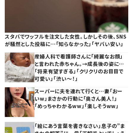
スタバでワッフルを注文した女性。しかしその後、SNS
が騒然とした投稿に…「知らなかった」「ヤバい安い」
産婦人科で看護師さんに「綺麗なお顔」
と言われた赤ちゃん。→成長後の姿に…
「将来有望すぎる」「クリクリのお目目で
可愛い」「渋い～！」
スーパーに夫を連れて行くと…妻「おー
いw」まさかの行動に「奥さん美人！」
「めっちゃわかるww」「楽しそうww」
「絵にあう言葉を書きなさい」息子の”ま