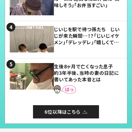
味しそう」「お弁当すごい」
じいじを駅で待つ孫たち じい
じが来た瞬間…！？「じいじイケ
メン」「デレッデレ」「嬉しくて可
愛くてたまらない」「幸せになれ
る」
生後8ヶ月で亡くなった息子
約3年半後、当時の妻の日記に
書いてあった本音とは
6位以降はこちら