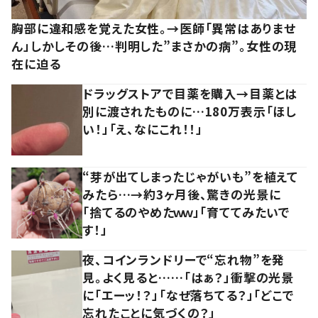
胸部に違和感を覚えた女性。→医師「異常はありませ
ん」しかしその後…判明した”まさかの病”。女性の現
在に迫る
ドラッグストアで目薬を購入→目薬とは
別に渡されたものに…180万表示「ほし
い！」「え、なにこれ！！」
“芽が出てしまったじゃがいも”を植えて
みたら…→約3ヶ月後、驚きの光景に
「捨てるのやめたｗｗ」「育ててみたいで
す！」
夜、コインランドリーで“忘れ物”を発
見。よく見ると……「はぁ？」衝撃の光景
に「エーッ！？」「なぜ落ちてる？」「どこで
忘れたことに気づくの？」