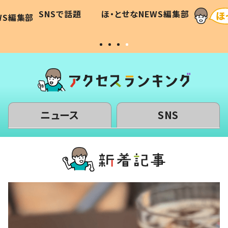
に「可愛
作り続ける理由とは #令和の親
「涙が
SNSで話題
ほ・とせなNEWS編集部
WS編集部
#令和の子
い」
ニュース
SNS