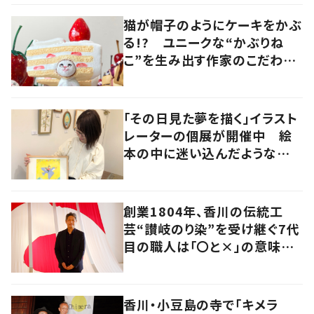
猫が帽子のようにケーキをかぶ
る!? ユニークな“かぶりね
こ”を生み出す作家のこだわり
は「絶対にオールハンドメイド」
「その日見た夢を描く」イラスト
レーターの個展が開催中 絵
本の中に迷い込んだような想
像の世界へ
創業1804年、香川の伝統工
芸“讃岐のり染”を受け継ぐ7代
目の職人は「〇と×」の意味を
探求する芸術家でもあった
香川・小豆島の寺で「キメラ