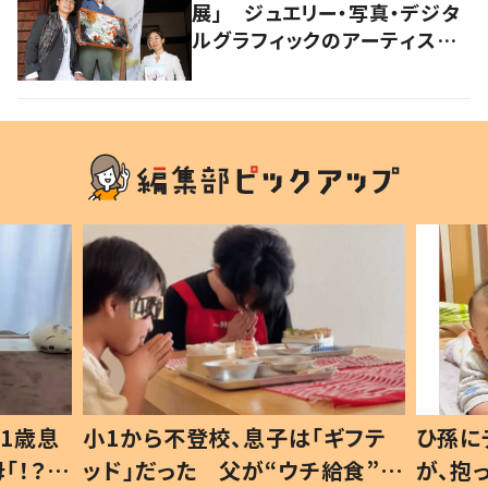
展」 ジュエリー・写真・デジタ
ルグラフィックのアーティスト
が1つの場で「融合」
1歳息
小1から不登校、息子は「ギフテ
ひ孫に
「！？」
ッド」だった 父が“ウチ給食”を
が、抱