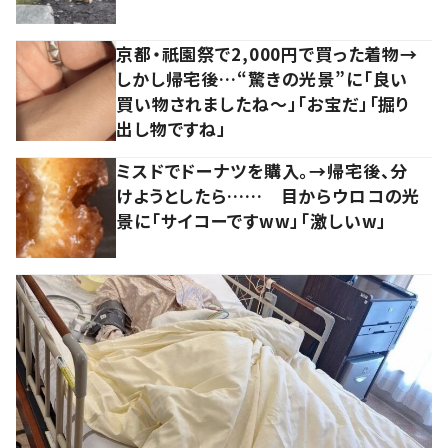
京都・祇園祭で2,000円で買った着物→
しかし帰宅後…“驚きの光景”に「良い
買い物されましたね～」「お宝だ」「掘り
出し物ですね」
ミスドでドーナツを購入。→帰宅後、分
けようとしたら…… 目からウロコの光
景に「サイコーですww」「激しいw」