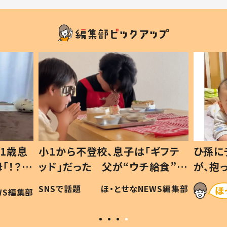
1歳息
小1から不登校、息子は「ギフテ
ひ孫に
「！？」
ッド」だった 父が“ウチ給食”を
が、抱
に「可愛
作り続ける理由とは #令和の親
「涙が
SNSで話題
ほ・とせなNEWS編集部
WS編集部
#令和の子
い」