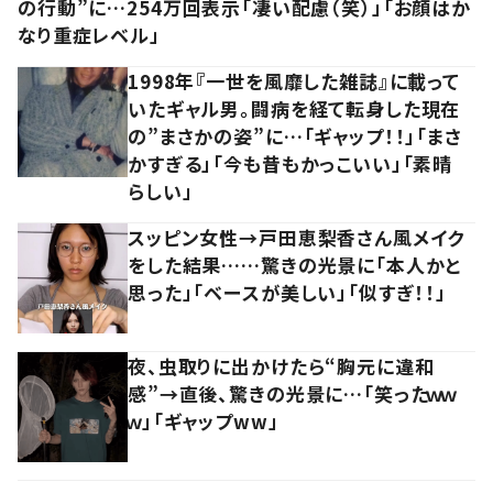
の行動”に…254万回表示「凄い配慮（笑）」「お顔はか
なり重症レベル」
1998年『一世を風靡した雑誌』に載って
いたギャル男。闘病を経て転身した現在
の”まさかの姿”に…「ギャップ！！」「まさ
かすぎる」「今も昔もかっこいい」「素晴
らしい」
スッピン女性→戸田恵梨香さん風メイク
をした結果……驚きの光景に「本人かと
思った」「ベースが美しい」「似すぎ！！」
夜、虫取りに出かけたら“胸元に違和
感”→直後、驚きの光景に…「笑ったｗｗ
ｗ」「ギャップww」