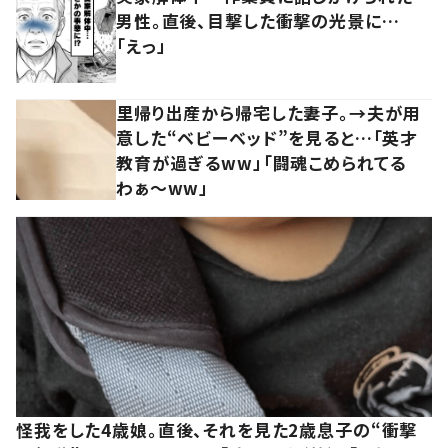
男性。直後、目撃した衝撃の光景に…
「えっ」
里帰り出産から帰宅した妻子。→夫が用
意した“ベビーベッド”を見ると…「英才
教育が過ぎるww」「闘魂こめられてる
わぁ～ww」
怪我をした4歳娘。直後、それを見た2歳息子の“衝撃