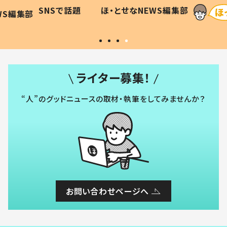
可愛
作り続ける理由とは #令和の親
「涙が出ま
SNSで話題
ほ・とせなNEWS編集部
編集部
#令和の子
い」
ライター募集！
“人”のグッドニュースの取材・執筆をしてみませんか？
お問い合わせページへ