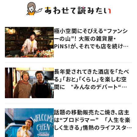
極小空間にそびえる“ファンシ
ーの山”！ 大阪の雑貨屋・
PiNS!が、それでも店を続ける
わけ
長年愛されてきた酒店を「たべ
る」「おと」「くらし」を楽しむ空
間に ‟みんなのデパート“の
魅力に迫る！
話題の移動販売たこ焼き、店主
は“プロドラマー” 「人生を楽
しく生きる」情熱のライフスタイ
ルを追う