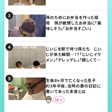
孫のためにお弁当を作った祖
母 孫が絶賛したお弁当に「美
味しそう」「お弁当すごい」
じいじを駅で待つ孫たち じい
じが来た瞬間…！？「じいじイケ
メン」「デレッデレ」「嬉しくて可
愛くてたまらない」「幸せになれ
る」
生後8ヶ月で亡くなった息子
約3年半後、当時の妻の日記に
書いてあった本音とは