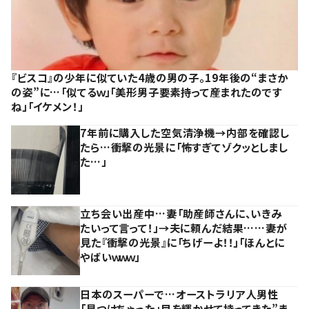
『ビスコ』の少年に似ていた4歳の男の子。19年後の“まさか
の姿”に…「似てるｗ」「美形男子要素持って産まれたのです
ね」「イケメン！」
7年前に購入した空気清浄機→内部を確認し
たら…衝撃の光景に「怖すぎてゾクッとしまし
た…」
立ち会い出産中…妻「助産師さんに、いきみ
たいって言って！」→夫に頼んだ結果……妻が
見た『衝撃の光景』に「ちげーよ！！」「ほんとに
やばいｗｗｗ」
日本のスーパーで…オーストラリア人男性
「見つけちゃった」目を輝かせて持ってきた”ま