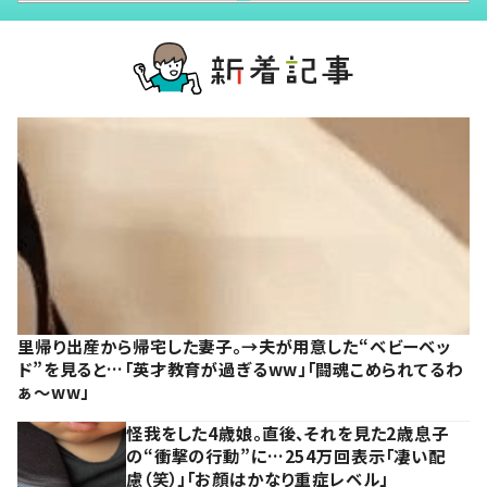
里帰り出産から帰宅した妻子。→夫が用意した“ベビーベッ
ド”を見ると…「英才教育が過ぎるww」「闘魂こめられてるわ
ぁ～ww」
怪我をした4歳娘。直後、それを見た2歳息子
の“衝撃の行動”に…254万回表示「凄い配
慮（笑）」「お顔はかなり重症レベル」