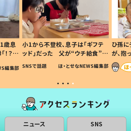
ギフテ
ひ孫にデレデレな80歳じいじ
給食”を
が、抱っこすると…ひ孫の反応に
和の親
「涙が出ました」「可愛くて仕方な
WS編集部
ほ・とせなNEWS編集部
い」
ニュース
SNS