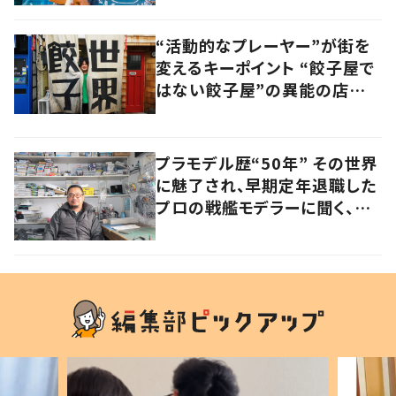
“活動的なプレーヤー”が街を
変えるキーポイント “餃子屋で
はない餃子屋”の異能の店主
が仕掛ける地域ブランディング
とは
プラモデル歴“50年” その世界
に魅了され、早期定年退職した
プロの戦艦モデラーに聞く、充
実したセカンドライフ