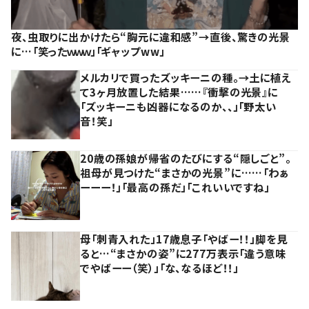
夜、虫取りに出かけたら“胸元に違和感”→直後、驚きの光景
に…「笑ったｗｗｗ」「ギャップww」
メルカリで買ったズッキーニの種。→土に植え
て3ヶ月放置した結果……『衝撃の光景』に
「ズッキーニも凶器になるのか、、」「野太い
音！笑」
20歳の孫娘が帰省のたびにする“隠しごと”。
祖母が見つけた“まさかの光景”に……「わぁ
ーーー！」「最高の孫だ」「これいいですね」
母「刺青入れた」17歳息子「やばー！！」脚を見
ると…“まさかの姿”に277万表示「違う意味
でやばーー（笑）」「な、なるほど！！」