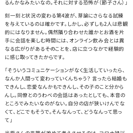
るんかなみたいなの。それに対する恐怖が（節子さん）」
刻一刻と状況の変わる第4波が、芽論にさらなる試練
を与えているのは確かです。しかし、必ずしも2人は悲観
的にはなりません。偶然隣り合わせた誰かとお酒を片
手に会話を楽しむ時間には、オンライン飲み会とは異
なる広がりがある――そのことを、店に立つなかで経験的
に感じ取ってきたからです。
「そういうコミュニケーションがなく生活していったら、
なんか人間って変わっていくんちゃう？ 言ったら結婚も
できんし、恋愛なんかもできんし、その子のこと分から
んし。同僚とのうわべの会話はあったとしても、本音の
ところでみたいなのがない。自分の店が狭いけんでな
くて、どこでもそうで。そんなんって、どうなんって思っ
て」
光臣さんの言葉が改めて考えさせるのは、コロナ禍以