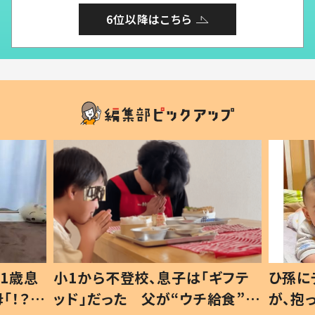
6位以降はこちら
歳息
小1から不登校、息子は「ギフテ
ひ孫にデレ
？」
ッド」だった 父が“ウチ給食”を
が、抱っこ