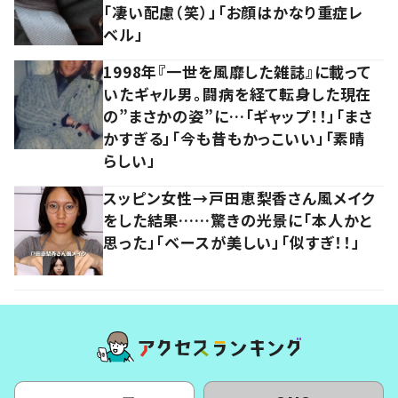
「凄い配慮（笑）」「お顔はかなり重症レ
ベル」
1998年『一世を風靡した雑誌』に載って
いたギャル男。闘病を経て転身した現在
の”まさかの姿”に…「ギャップ！！」「まさ
かすぎる」「今も昔もかっこいい」「素晴
らしい」
スッピン女性→戸田恵梨香さん風メイク
をした結果……驚きの光景に「本人かと
思った」「ベースが美しい」「似すぎ！！」