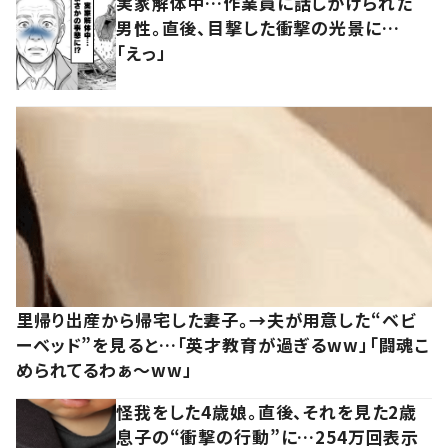
実家解体中…作業員に話しかけられた
男性。直後、目撃した衝撃の光景に…
「えっ」
里帰り出産から帰宅した妻子。→夫が用意した“ベビ
ーベッド”を見ると…「英才教育が過ぎるww」「闘魂こ
められてるわぁ～ww」
怪我をした4歳娘。直後、それを見た2歳
息子の“衝撃の行動”に…254万回表示