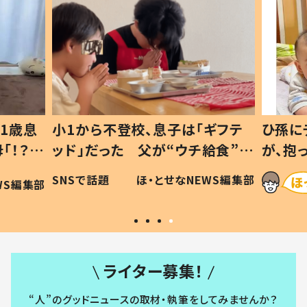
1歳息
小1から不登校、息子は「ギフテ
ひ孫に
「！？」
ッド」だった 父が“ウチ給食”を
が、抱
に「可愛
作り続ける理由とは #令和の親
「涙が
SNSで話題
ほ・とせなNEWS編集部
WS編集部
#令和の子
い」
ライター募集！
“人”のグッドニュースの取材・執筆をしてみませんか？