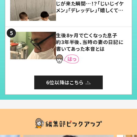
じが来た瞬間…！？「じいじイケ
メン」「デレッデレ」「嬉しくて可
愛くてたまらない」「幸せになれ
る」
生後8ヶ月で亡くなった息子
約3年半後、当時の妻の日記に
書いてあった本音とは
6位以降はこちら