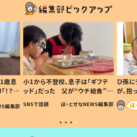
1歳息
小1から不登校、息子は「ギフテ
ひ孫に
「！？」
ッド」だった 父が“ウチ給食”を
が、抱
に「可愛
作り続ける理由とは #令和の親
「涙が
SNSで話題
ほ・とせなNEWS編集部
WS編集部
#令和の子
い」