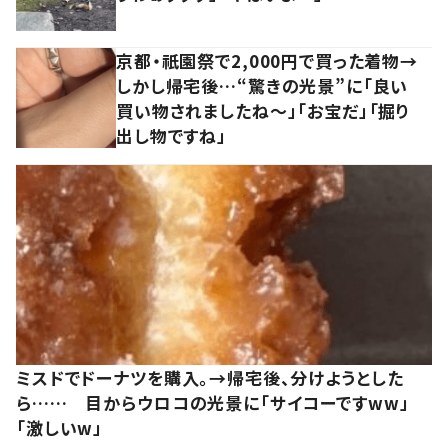
京都・祇園祭で2,000円で買った着物→
しかし帰宅後…“驚きの光景”に「良い
買い物されましたね～」「お宝だ」「掘り
出し物ですね」
ミスドでドーナツを購入。→帰宅後、分けようとした
ら…… 目からウロコの光景に「サイコーですww」
「激しいw」