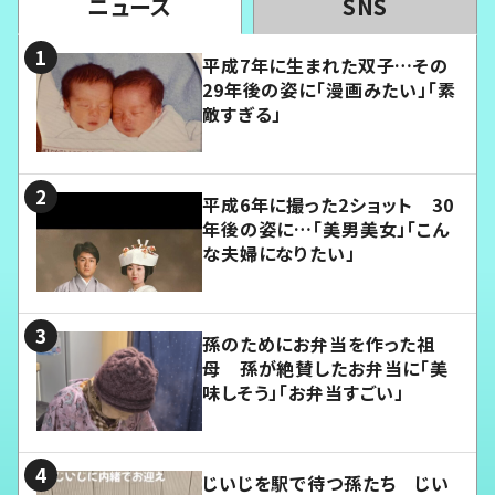
ニュース
SNS
平成7年に生まれた双子…その
29年後の姿に「漫画みたい」「素
敵すぎる」
平成6年に撮った2ショット 30
年後の姿に…「美男美女」「こん
な夫婦になりたい」
孫のためにお弁当を作った祖
母 孫が絶賛したお弁当に「美
味しそう」「お弁当すごい」
じいじを駅で待つ孫たち じい