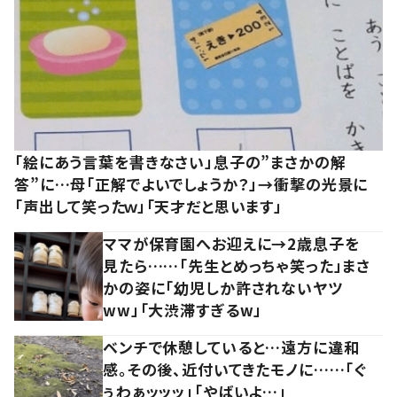
「絵にあう言葉を書きなさい」息子の”まさかの解
答”に…母「正解でよいでしょうか？」→衝撃の光景に
「声出して笑ったｗ」「天才だと思います」
ママが保育園へお迎えに→2歳息子を
見たら……「先生とめっちゃ笑った」まさ
かの姿に「幼児しか許されないヤツ
ww」「大渋滞すぎるw」
ベンチで休憩していると…遠方に違和
感。その後、近付いてきたモノに……「ぐ
ぅわぁッッッ」「やばいよ…」