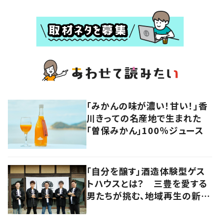
「みかんの味が濃い！甘い！」香
川きっての名産地で生まれた
「曽保みかん」100％ジュース
「自分を醸す」酒造体験型ゲス
トハウスとは？ 三豊を愛する
男たちが挑む、地域再生の新し
いかたち【暮らすように滞在し
たくなる宿vol.3】