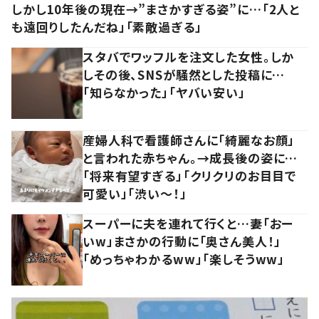
しかし10年後の現在→”まさかすぎる姿”に…「2人と
も遠回りしたんだね」「素敵過ぎる」
スタバでワッフルを注文した女性。しか
しその後、SNSが騒然とした投稿に…
「知らなかった」「ヤバい安い」
産婦人科で看護師さんに「綺麗なお顔」
と言われた赤ちゃん。→成長後の姿に…
「将来有望すぎる」「クリクリのお目目で
可愛い」「渋い～！」
スーパーに夫を連れて行くと…妻「おー
いw」まさかの行動に「奥さん美人！」
「めっちゃわかるww」「楽しそうww」