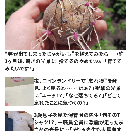
“芽が出てしまったじゃがいも”を植えてみたら…→約
3ヶ月後、驚きの光景に「捨てるのやめたｗｗ」「育てて
みたいです！」
夜、コインランドリーで“忘れ物”を発
見。よく見ると……「はぁ？」衝撃の光景
に「エーッ！？」「なぜ落ちてる？」「どこで
忘れたことに気づくの？」
3歳息子を見た保育園の先生「何そのT
シャツ！？」→職員全員に激震が走ったま
さかの光景に…「そりゃ先生も大興奮す