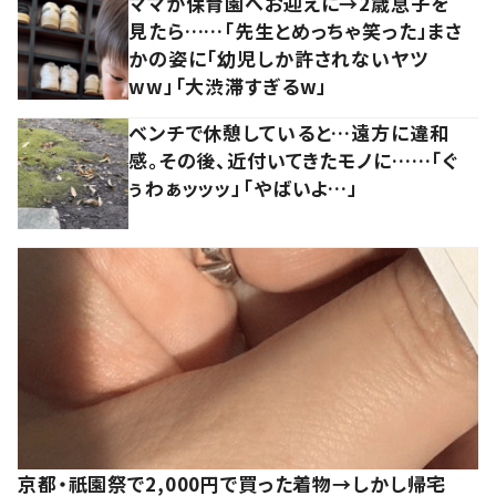
ママが保育園へお迎えに→2歳息子を
見たら……「先生とめっちゃ笑った」まさ
かの姿に「幼児しか許されないヤツ
ww」「大渋滞すぎるw」
ベンチで休憩していると…遠方に違和
感。その後、近付いてきたモノに……「ぐ
ぅわぁッッッ」「やばいよ…」
京都・祇園祭で2,000円で買った着物→しかし帰宅