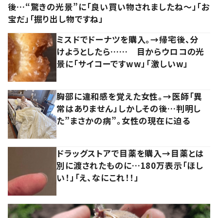
後…“驚きの光景”に「良い買い物されましたね～」「お
宝だ」「掘り出し物ですね」
ミスドでドーナツを購入。→帰宅後、分
けようとしたら…… 目からウロコの光
景に「サイコーですww」「激しいw」
胸部に違和感を覚えた女性。→医師「異
常はありません」しかしその後…判明し
た”まさかの病”。女性の現在に迫る
ドラッグストアで目薬を購入→目薬とは
別に渡されたものに…180万表示「ほし
い！」「え、なにこれ！！」