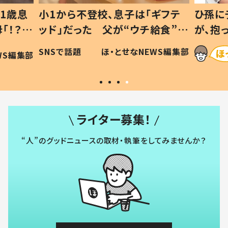
1歳息
小1から不登校、息子は「ギフテ
ひ孫に
「！？」
ッド」だった 父が“ウチ給食”を
が、抱
に「可愛
作り続ける理由とは #令和の親
「涙が
SNSで話題
ほ・とせなNEWS編集部
WS編集部
#令和の子
い」
ライター募集！
“人”のグッドニュースの取材・執筆をしてみませんか？