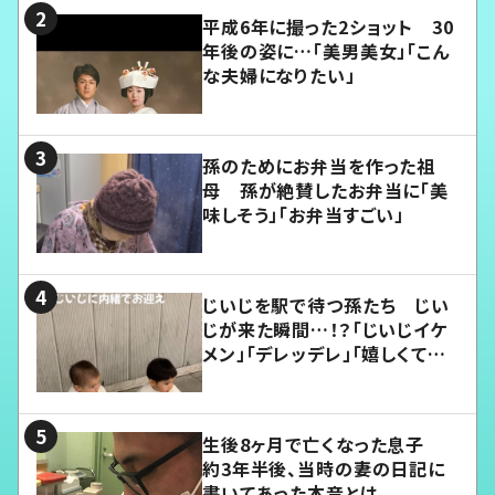
平成6年に撮った2ショット 30
年後の姿に…「美男美女」「こん
な夫婦になりたい」
孫のためにお弁当を作った祖
母 孫が絶賛したお弁当に「美
味しそう」「お弁当すごい」
じいじを駅で待つ孫たち じい
じが来た瞬間…！？「じいじイケ
メン」「デレッデレ」「嬉しくて可
愛くてたまらない」「幸せになれ
る」
生後8ヶ月で亡くなった息子
約3年半後、当時の妻の日記に
書いてあった本音とは