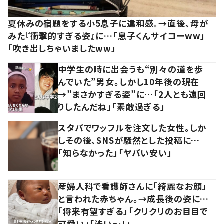
夏休みの宿題をする小5息子に違和感。→直後、母が
みた『衝撃的すぎる姿』に…「息子くんサイコーww」
「吹き出しちゃいましたww」
中学生の時に出会うも“別々の道を歩
んでいた”男女。しかし10年後の現在
→”まさかすぎる姿”に…「2人とも遠回
りしたんだね」「素敵過ぎる」
スタバでワッフルを注文した女性。しか
しその後、SNSが騒然とした投稿に…
「知らなかった」「ヤバい安い」
産婦人科で看護師さんに「綺麗なお顔」
と言われた赤ちゃん。→成長後の姿に…
「将来有望すぎる」「クリクリのお目目で
可愛い」「渋い～！」