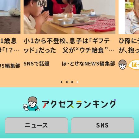
1歳息
小1から不登校、息子は「ギフテ
ひ孫に
「！？」
ッド」だった 父が“ウチ給食”を
が、抱
に「可愛
作り続ける理由とは #令和の親
「涙が
SNSで話題
ほ・とせなNEWS編集部
WS編集部
#令和の子
い」
ニュース
SNS