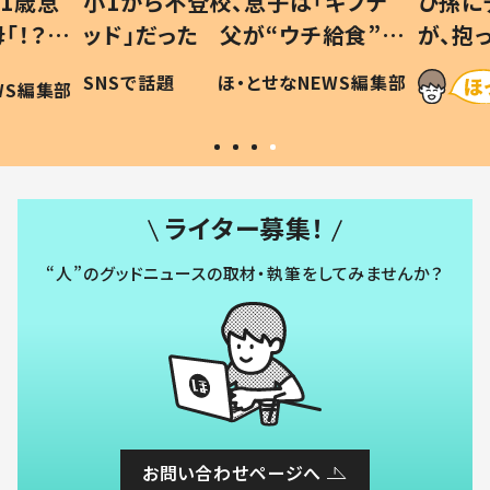
1歳息
小1から不登校、息子は「ギフテ
ひ孫に
「！？」
ッド」だった 父が“ウチ給食”を
が、抱
に「可愛
作り続ける理由とは #令和の親
「涙が
SNSで話題
ほ・とせなNEWS編集部
WS編集部
#令和の子
い」
ライター募集！
“人”のグッドニュースの取材・執筆をしてみませんか？
お問い合わせページへ