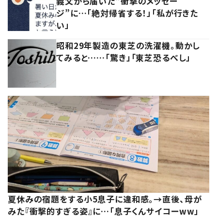
義父から届いた“衝撃のメッセー
ジ”に…「絶対帰省する！」「私が行きた
い」
昭和29年製造の東芝の洗濯機。動かし
てみると……「驚き」「東芝恐るべし」
夏休みの宿題をする小5息子に違和感。→直後、母が
みた『衝撃的すぎる姿』に…「息子くんサイコーww」