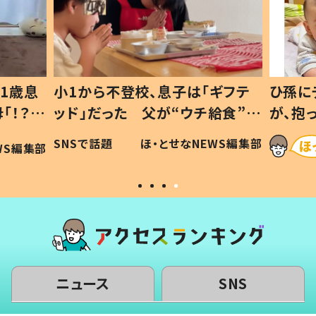
1歳息
小1から不登校、息子は「ギフテ
ひ孫に
「！？」
ッド」だった 父が“ウチ給食”を
が、抱
に「可愛
作り続ける理由とは #令和の親
「涙が
SNSで話題
ほ・とせなNEWS編集部
WS編集部
#令和の子
い」
ニュース
SNS