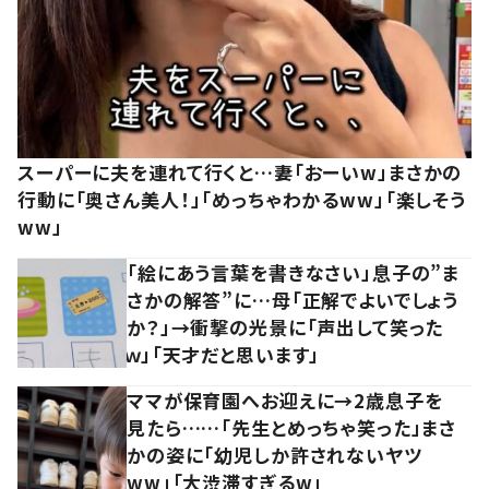
スーパーに夫を連れて行くと…妻「おーいw」まさかの
行動に「奥さん美人！」「めっちゃわかるww」「楽しそう
ww」
「絵にあう言葉を書きなさい」息子の”ま
さかの解答”に…母「正解でよいでしょう
か？」→衝撃の光景に「声出して笑った
ｗ」「天才だと思います」
ママが保育園へお迎えに→2歳息子を
見たら……「先生とめっちゃ笑った」まさ
かの姿に「幼児しか許されないヤツ
ww」「大渋滞すぎるw」