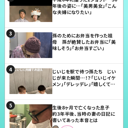
年後の姿に…「美男美女」「こん
な夫婦になりたい」
孫のためにお弁当を作った祖
母 孫が絶賛したお弁当に「美
味しそう」「お弁当すごい」
じいじを駅で待つ孫たち じい
じが来た瞬間…！？「じいじイケ
メン」「デレッデレ」「嬉しくて可
愛くてたまらない」「幸せになれ
る」
生後8ヶ月で亡くなった息子
約3年半後、当時の妻の日記に
書いてあった本音とは