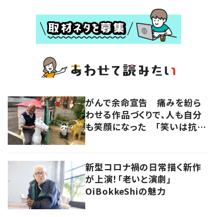
がんで余命宣告 痛みを紛ら
わせる作品づくりで、人も自分
も笑顔になった 「笑いは抗が
ん剤よりも強い」
新型コロナ禍の日常描く新作
が上演！「老いと演劇」
OiBokkeShiの魅力