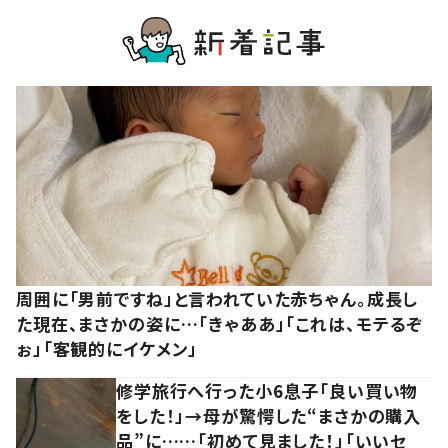
周囲に「男前ですね」と言われていた赤ちゃん。成長し
た現在、まさかの姿に…「きゃああ」「これは、モテるぞ
ぉ」「客観的にイケメン」
修学旅行へ行った小6息子「良い買い物
をした！」→母が驚愕した“まさかの購入
品”に……「初めて見ました！」「いいセ