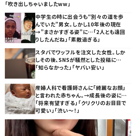
「吹き出しちゃいましたww」
中学生の時に出会うも“別々の道を歩
んでいた”男女。しかし10年後の現在
→”まさかすぎる姿”に…「2人とも遠回
りしたんだね」「素敵過ぎる」
スタバでワッフルを注文した女性。しか
しその後、SNSが騒然とした投稿に…
「知らなかった」「ヤバい安い」
産婦人科で看護師さんに「綺麗なお顔」
と言われた赤ちゃん。→成長後の姿に…
「将来有望すぎる」「クリクリのお目目で
可愛い」「渋い～！」