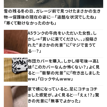
雪の残る冬の日、ガレージ前で見つけたまさかの生き
物→保護後の現在の姿に…「過酷な状況でしたね」
「寒くて動けなかったのかも」
A5ランクの牛肉をいただいた女性。し
かし→「貰いに来てください、、」投稿さ
れた“まさかの光景”に「マジで言うて
る…？」
布団カバーを購入。しかし帰宅後→高1
娘「このカバーなんか怖くない？」よく見
ると…”衝撃の光景”に「吹き出しました
ww」「ロックやんwww」
家で横になっていると、足にコチョコチ
ョした感覚が。よく見ると…「えぇ！？」驚
きの光景に「無事でよかった」