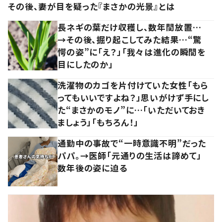
その後、妻が目を疑った『まさかの光景』とは
長ネギの葉だけ収穫し、数年間放置…
→その後、掘り起こしてみた結果…“驚
愕の姿”に「え？」「我々は進化の瞬間を
目にしたのか」
洗濯物のカゴを片付けていた女性「もら
ってもいいですよね？」思いがけず手にし
た“まさかのモノ”に…「いただいておき
ましょう」「もちろん！」
通勤中の事故で“一時意識不明”だった
パパ。→医師「元通りの生活は諦めて」
数年後の姿に迫る