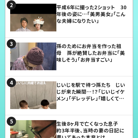
平成6年に撮った2ショット 30
年後の姿に…「美男美女」「こん
な夫婦になりたい」
孫のためにお弁当を作った祖
母 孫が絶賛したお弁当に「美
味しそう」「お弁当すごい」
じいじを駅で待つ孫たち じい
じが来た瞬間…！？「じいじイケ
メン」「デレッデレ」「嬉しくて可
愛くてたまらない」「幸せになれ
る」
生後8ヶ月で亡くなった息子
約3年半後、当時の妻の日記に
書いてあった本音とは