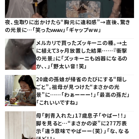
夜、虫取りに出かけたら“胸元に違和感”→直後、驚き
の光景に…「笑ったｗｗｗ」「ギャップww」
メルカリで買ったズッキーニの種。→土
に植えて3ヶ月放置した結果……『衝撃
の光景』に「ズッキーニも凶器になるの
か、、」「野太い音！笑」
20歳の孫娘が帰省のたびにする“隠し
ごと”。祖母が見つけた“まさかの光
景”に……「わぁーーー！」「最高の孫だ」
「これいいですね」
母「刺青入れた」17歳息子「やばー！！」
脚を見ると…“まさかの姿”に277万表
示「違う意味でやばーー（笑）」「な、なる
ほど！！」