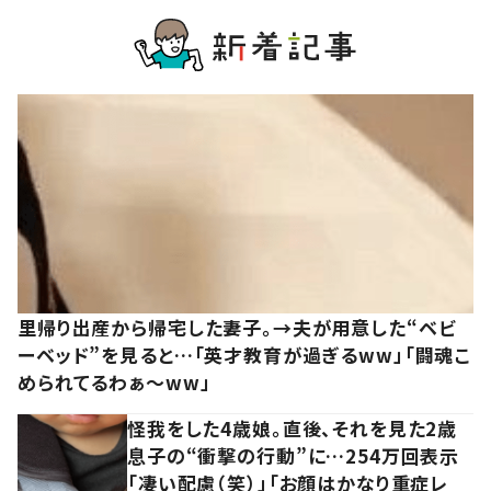
里帰り出産から帰宅した妻子。→夫が用意した“ベビ
ーベッド”を見ると…「英才教育が過ぎるww」「闘魂こ
められてるわぁ～ww」
怪我をした4歳娘。直後、それを見た2歳
息子の“衝撃の行動”に…254万回表示
「凄い配慮（笑）」「お顔はかなり重症レ