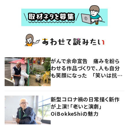
がんで余命宣告 痛みを紛ら
わせる作品づくりで、人も自分
も笑顔になった 「笑いは抗が
ん剤よりも強い」
新型コロナ禍の日常描く新作
が上演！「老いと演劇」
OiBokkeShiの魅力