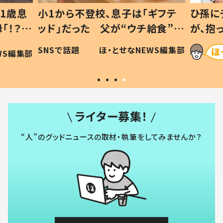
1歳息
小1から不登校、息子は「ギフテ
ひ孫に
「！？」
ッド」だった 父が“ウチ給食”を
が、抱
に「可愛
作り続ける理由とは #令和の親
「涙が
SNSで話題
ほ・とせなNEWS編集部
WS編集部
#令和の子
い」
ライター募集！
“人”のグッドニュースの取材・執筆をしてみませんか？