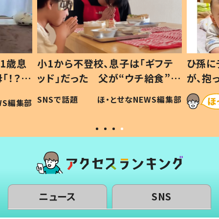
1歳息
小1から不登校、息子は「ギフテ
ひ孫に
「！？」
ッド」だった 父が“ウチ給食”を
が、抱
に「可愛
作り続ける理由とは #令和の親
「涙が
SNSで話題
ほ・とせなNEWS編集部
WS編集部
#令和の子
い」
ニュース
SNS