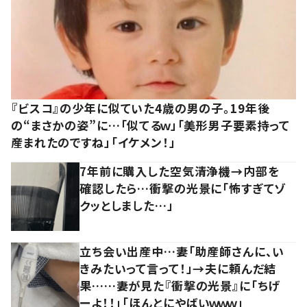
『ビスコ』の少年に似ていた4歳の男の子。19年後
の“まさかの姿”に…「似てるｗ」「美形男子要素持って
産まれたのですね」「イケメン！」
7年前に購入した空気清浄機→内部を
確認したら…衝撃の光景に「怖すぎてゾ
クッとしました…」
立ち会い出産中…妻「助産師さんに、い
きみたいって言って！」→夫に頼んだ結
果……妻が見た『衝撃の光景』に「ちげ
ーよ！！」「ほんとにやばいｗｗｗ」