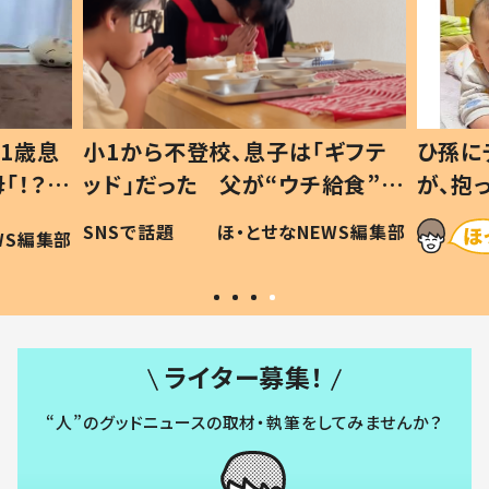
1歳息
小1から不登校、息子は「ギフテ
ひ孫に
「！？」
ッド」だった 父が“ウチ給食”を
が、抱
に「可愛
作り続ける理由とは #令和の親
「涙が
SNSで話題
ほ・とせなNEWS編集部
WS編集部
#令和の子
い」
ライター募集！
“人”のグッドニュースの取材・執筆をしてみませんか？