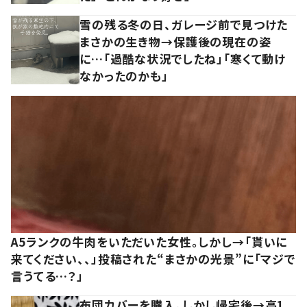
雪の残る冬の日、ガレージ前で見つけた
まさかの生き物→保護後の現在の姿
に…「過酷な状況でしたね」「寒くて動け
なかったのかも」
A5ランクの牛肉をいただいた女性。しかし→「貰いに
来てください、、」投稿された“まさかの光景”に「マジで
言うてる…？」
布団カバーを購入。しかし帰宅後→高1