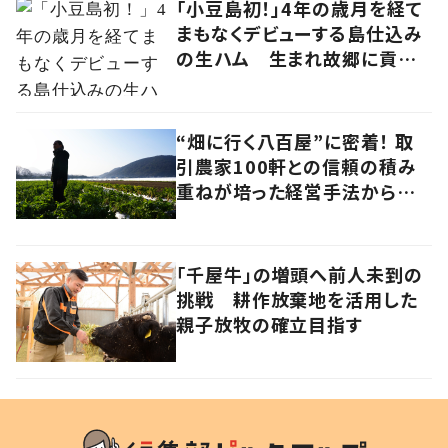
「小豆島初！」4年の歳月を経て
まもなくデビューする島仕込み
の生ハム 生まれ故郷に貢献
する草壁ハム製作所・三好昭浩
さんの挑戦
“畑に行く八百屋”に密着！ 取
引農家100軒との信頼の積み
重ねが培った経営手法から見
えてきたのは、健康的な経済の
あり方だった
「千屋牛」の増頭へ前人未到の
挑戦 耕作放棄地を活用した
親子放牧の確立目指す