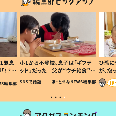
1歳息
小1から不登校、息子は「ギフテ
ひ孫に
「！？」
ッド」だった 父が“ウチ給食”を
が、抱
に「可愛
作り続ける理由とは #令和の親
「涙が
SNSで話題
ほ・とせなNEWS編集部
WS編集部
#令和の子
い」