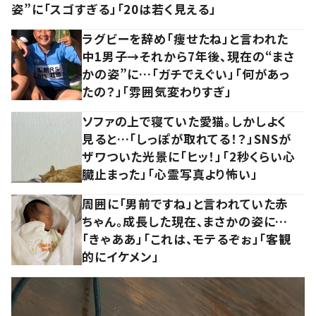
姿”に「スゴすぎる」「20は若く見える」
ラグビーを辞め「痩せたね」と言われた
中1男子→それから7年後、現在の“まさ
かの姿”に…「ガチでえぐい」「何があっ
たの？」「雰囲気変わりすぎ」
ソファの上で寝ていた愛猫。しかしよく
見ると…「しっぽが取れてる！？」SNSが
ザワついた光景に「ヒッ！」「2秒くらい心
臓止まった」「心霊写真より怖い」
周囲に「男前ですね」と言われていた赤
ちゃん。成長した現在、まさかの姿に…
「きゃああ」「これは、モテるぞぉ」「客観
的にイケメン」