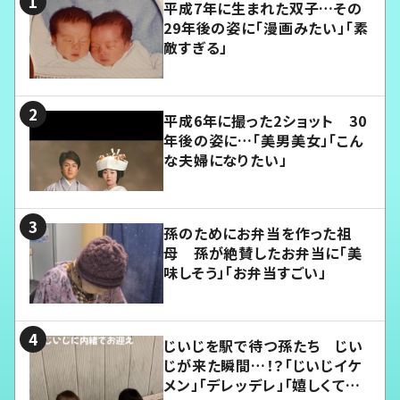
平成7年に生まれた双子…その
29年後の姿に「漫画みたい」「素
敵すぎる」
平成6年に撮った2ショット 30
年後の姿に…「美男美女」「こん
な夫婦になりたい」
孫のためにお弁当を作った祖
母 孫が絶賛したお弁当に「美
味しそう」「お弁当すごい」
じいじを駅で待つ孫たち じい
じが来た瞬間…！？「じいじイケ
メン」「デレッデレ」「嬉しくて可