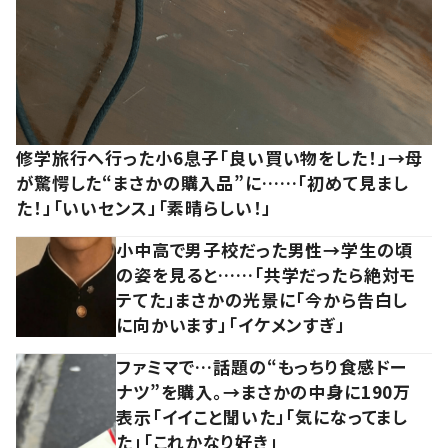
修学旅行へ行った小6息子「良い買い物をした！」→母
が驚愕した“まさかの購入品”に……「初めて見まし
た！」「いいセンス」「素晴らしい！」
小中高で男子校だった男性→学生の頃
の姿を見ると……「共学だったら絶対モ
テてた」まさかの光景に「今から告白し
に向かいます」「イケメンすぎ」
ファミマで…話題の“もっちり食感ドー
ナツ”を購入。→まさかの中身に190万
表示「イイこと聞いた」「気になってまし
た」「これかなり好き」