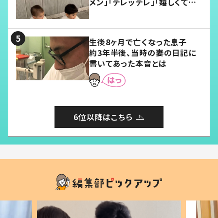
メン」「デレッデレ」「嬉しくて可
愛くてたまらない」「幸せになれ
る」
生後8ヶ月で亡くなった息子
約3年半後、当時の妻の日記に
書いてあった本音とは
6位以降はこちら