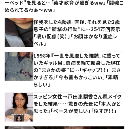
ーベッド”を見ると…「英才教育が過ぎるww」「闘魂こ
められてるわぁ～ww」
怪我をした4歳娘。直後、それを見た2歳
息子の“衝撃の行動”に…254万回表示
「凄い配慮（笑）」「お顔はかなり重症レ
ベル」
1998年『一世を風靡した雑誌』に載って
いたギャル男。闘病を経て転身した現在
の”まさかの姿”に…「ギャップ！！」「まさ
かすぎる」「今も昔もかっこいい」「素晴
らしい」
スッピン女性→戸田恵梨香さん風メイク
をした結果……驚きの光景に「本人かと
思った」「ベースが美しい」「似すぎ！！」