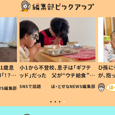
1歳息
小1から不登校、息子は「ギフテ
ひ孫に
「！？」
ッド」だった 父が“ウチ給食”を
が、抱
に「可愛
作り続ける理由とは #令和の親
「涙が
SNSで話題
ほ・とせなNEWS編集部
WS編集部
#令和の子
い」