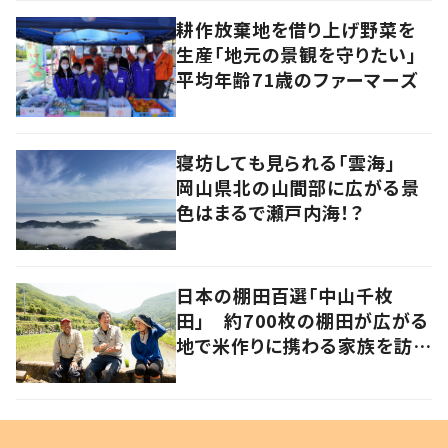
耕作放棄地を借り上げ野菜を
生産「地元の景観を守りたい」
平均年齢71歳のファーマーズ
寝坊しても見られる「雲海」
岡山県北の山間部に広がる景
色はまるで瀬戸内海！？
日本の棚田百選「中山千枚
田」 約700枚の棚田が広がる
地で米作りに携わる家族を訪ね
て 香川・小豆島