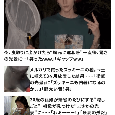
夜、虫取りに出かけたら“胸元に違和感”→直後、驚き
の光景に…「笑ったｗｗｗ」「ギャップww」
メルカリで買ったズッキーニの種。→土
に植えて3ヶ月放置した結果……『衝撃
の光景』に「ズッキーニも凶器になるの
か、、」「野太い音！笑」
20歳の孫娘が帰省のたびにする“隠し
ごと”。祖母が見つけた“まさかの光
景”に……「わぁーーー！」「最高の孫だ」