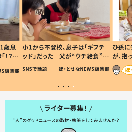
1歳息
小1から不登校、息子は「ギフテ
ひ孫に
「！？」
ッド」だった 父が“ウチ給食”を
が、抱
に「可愛
作り続ける理由とは #令和の親
「涙が
SNSで話題
ほ・とせなNEWS編集部
WS編集部
#令和の子
い」
ライター募集！
“人”のグッドニュースの取材・執筆をしてみませんか？