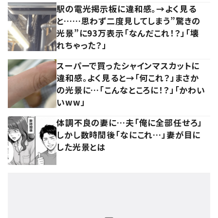
駅の電光掲示板に違和感。→よく見る
と……思わず二度見してしまう”驚きの
光景”に93万表示「なんだこれ！？」「壊
れちゃった？」
スーパーで買ったシャインマスカットに
違和感。よく見ると→「何これ？」まさか
の光景に…「こんなところに！？」「かわい
いww」
体調不良の妻に…夫「俺に全部任せろ」
しかし数時間後「なにこれ…」妻が目に
した光景とは