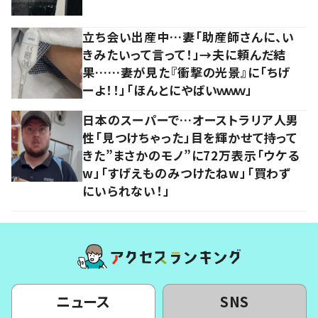
立ち会い出産中…妻「助産師さんに、い
きみたいって言って！」→夫に頼んだ結
果……妻が見た『衝撃の光景』に「ちげ
ーよ！！」「ほんとにやばいｗｗｗ」
日本のスーパーで…オーストラリア人男
性「見つけちゃった」目を輝かせて持って
きた”まさかのモノ”に72万表示「ウケる
w」「すげえものみつけたねw」「買わず
にいられない！」
ニュース
SNS