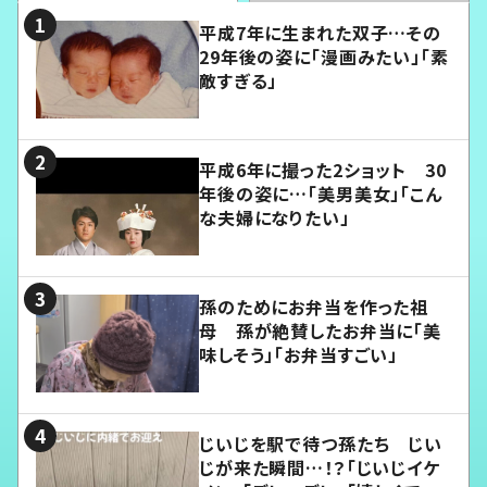
平成7年に生まれた双子…その
29年後の姿に「漫画みたい」「素
敵すぎる」
平成6年に撮った2ショット 30
年後の姿に…「美男美女」「こん
な夫婦になりたい」
孫のためにお弁当を作った祖
母 孫が絶賛したお弁当に「美
味しそう」「お弁当すごい」
じいじを駅で待つ孫たち じい
じが来た瞬間…！？「じいじイケ