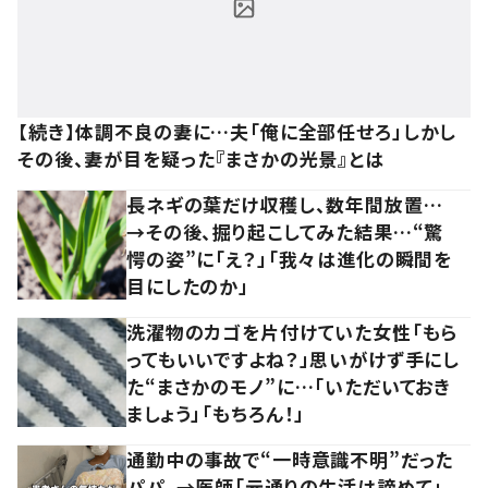
【続き】体調不良の妻に…夫「俺に全部任せろ」しかし
その後、妻が目を疑った『まさかの光景』とは
長ネギの葉だけ収穫し、数年間放置…
→その後、掘り起こしてみた結果…“驚
愕の姿”に「え？」「我々は進化の瞬間を
目にしたのか」
洗濯物のカゴを片付けていた女性「もら
ってもいいですよね？」思いがけず手にし
た“まさかのモノ”に…「いただいておき
ましょう」「もちろん！」
通勤中の事故で“一時意識不明”だった
パパ。→医師「元通りの生活は諦めて」