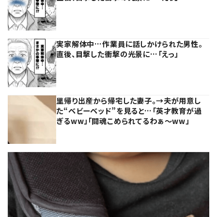
実家解体中…作業員に話しかけられた男性。
直後、目撃した衝撃の光景に…「えっ」
里帰り出産から帰宅した妻子。→夫が用意し
た“ベビーベッド”を見ると…「英才教育が過
ぎるww」「闘魂こめられてるわぁ～ww」