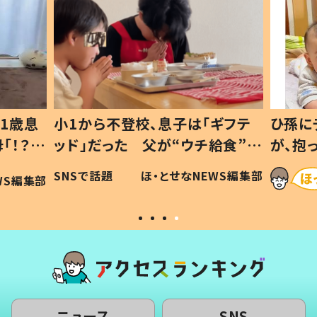
1歳息
小1から不登校、息子は「ギフテ
ひ孫に
「！？」
ッド」だった 父が“ウチ給食”を
が、抱
に「可愛
作り続ける理由とは #令和の親
「涙が
SNSで話題
ほ・とせなNEWS編集部
WS編集部
#令和の子
い」
ニュース
SNS