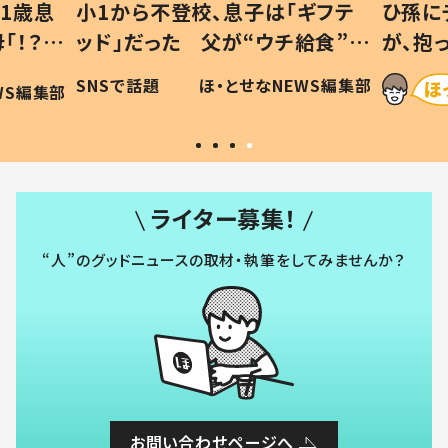
1歳息
小1から不登校、息子は「ギフテ
ひ孫に
「！？」
ッド」だった 父が“ウチ給食”を
が、抱
に「可愛
作り続ける理由とは #令和の親
「涙が
SNSで話題
ほ・とせなNEWS編集部
WS編集部
#令和の子
い」
ライター募集！
“人”のグッドニュースの取材・執筆をしてみませんか？
お問い合わせページへ