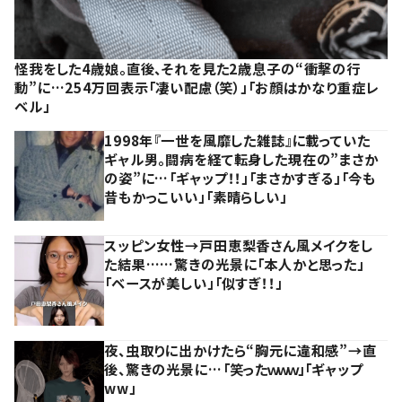
怪我をした4歳娘。直後、それを見た2歳息子の“衝撃の行
動”に…254万回表示「凄い配慮（笑）」「お顔はかなり重症レ
ベル」
1998年『一世を風靡した雑誌』に載っていた
ギャル男。闘病を経て転身した現在の”まさか
の姿”に…「ギャップ！！」「まさかすぎる」「今も
昔もかっこいい」「素晴らしい」
スッピン女性→戸田恵梨香さん風メイクをし
た結果……驚きの光景に「本人かと思った」
「ベースが美しい」「似すぎ！！」
夜、虫取りに出かけたら“胸元に違和感”→直
後、驚きの光景に…「笑ったｗｗｗ」「ギャップ
ww」