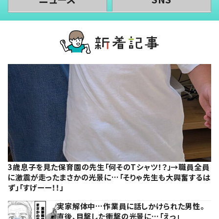
3歳息子を見た保育園の先生「何そのTシャツ！？」→職員全員
に激震が走ったまさかの光景に…「そりゃ先生も大興奮するは
ず」「すげーー！！」
実家解体中…作業員に話しかけられた男性。
直後、目撃した衝撃の光景に…「えっ」