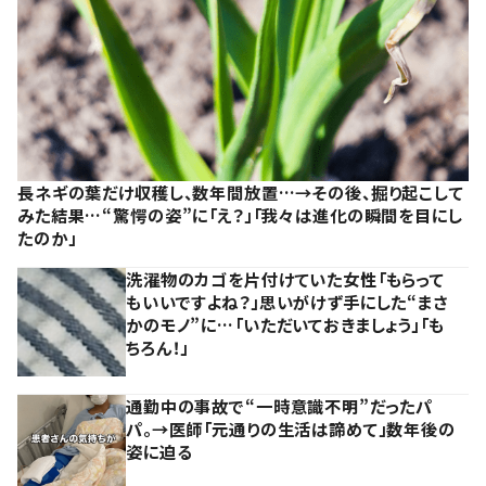
長ネギの葉だけ収穫し、数年間放置…→その後、掘り起こして
みた結果…“驚愕の姿”に「え？」「我々は進化の瞬間を目にし
たのか」
洗濯物のカゴを片付けていた女性「もらって
もいいですよね？」思いがけず手にした“まさ
かのモノ”に…「いただいておきましょう」「も
ちろん！」
通勤中の事故で“一時意識不明”だったパ
パ。→医師「元通りの生活は諦めて」数年後の
姿に迫る