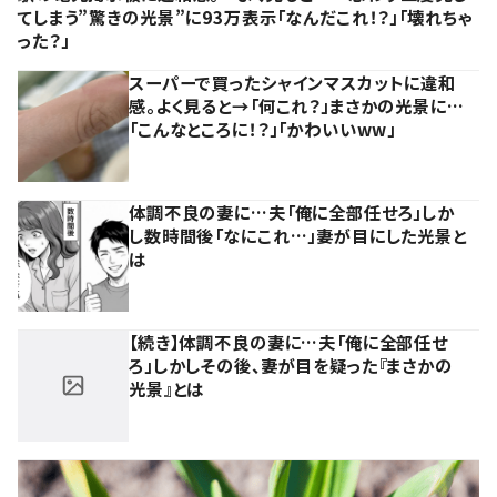
てしまう”驚きの光景”に93万表示「なんだこれ！？」「壊れちゃ
った？」
スーパーで買ったシャインマスカットに違和
感。よく見ると→「何これ？」まさかの光景に…
「こんなところに！？」「かわいいww」
体調不良の妻に…夫「俺に全部任せろ」しか
し数時間後「なにこれ…」妻が目にした光景と
は
【続き】体調不良の妻に…夫「俺に全部任せ
ろ」しかしその後、妻が目を疑った『まさかの
光景』とは