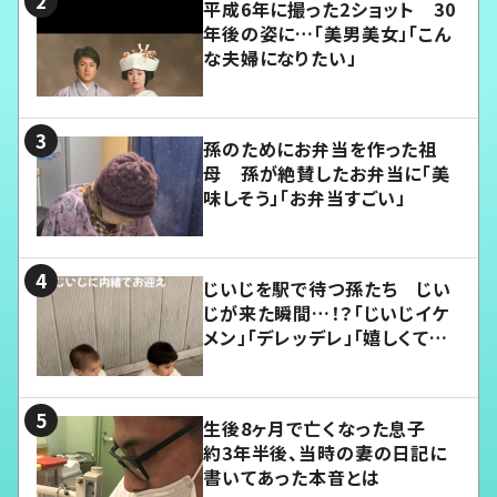
平成6年に撮った2ショット 30
年後の姿に…「美男美女」「こん
な夫婦になりたい」
孫のためにお弁当を作った祖
母 孫が絶賛したお弁当に「美
味しそう」「お弁当すごい」
じいじを駅で待つ孫たち じい
じが来た瞬間…！？「じいじイケ
メン」「デレッデレ」「嬉しくて可
愛くてたまらない」「幸せになれ
る」
生後8ヶ月で亡くなった息子
約3年半後、当時の妻の日記に
書いてあった本音とは