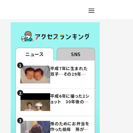
ニュース
SNS
平成7年に生まれた
双子…その29年後
の姿に「漫画みたい」
「素敵すぎる」
平成6年に撮った2シ
ョット 30年後の姿
に…「美男美女」「こ
んな夫婦になりた
い」
孫のためにお弁当を
作った祖母 孫が絶