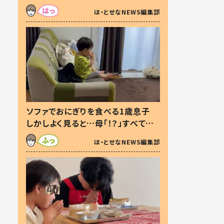
た本音とは
ほ・とせなNEWS編集部
ソファでおにぎりを食べる1歳息子
しかしよく見ると…母「！？」すべてを
察した母の投稿に「可愛いから許
ほ・とせなNEWS編集部
す！」「現行犯〜」