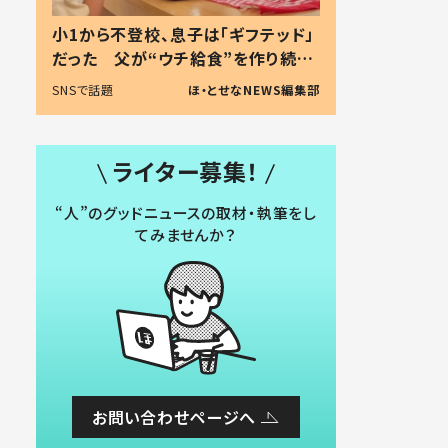
小1から不登校、息子は「ギフテッド」
だった 父が“ウチ給食”を作り続け
る理由とは #令和の親 #令和の子
SNSで話題
ほ・とせなNEWS編集部
ライター募集！
“人”のグッドニュースの取材・執筆をし
てみませんか？
お問い合わせページへ