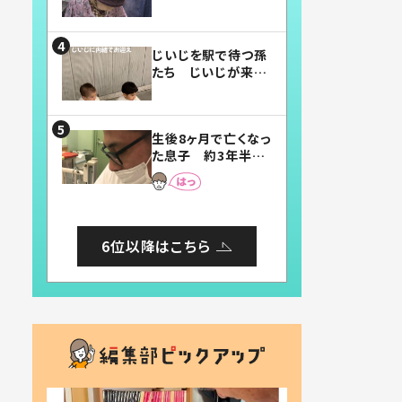
賛したお弁当に「美
味しそう」「お弁当す
ごい」
じいじを駅で待つ孫
たち じいじが来た
瞬間…！？「じいじイ
ケメン」「デレッデレ」
「嬉しくて可愛くてた
生後8ヶ月で亡くなっ
まらない」「幸せにな
た息子 約3年半
れる」
後、当時の妻の日記
に書いてあった本音
とは
6位以降はこちら