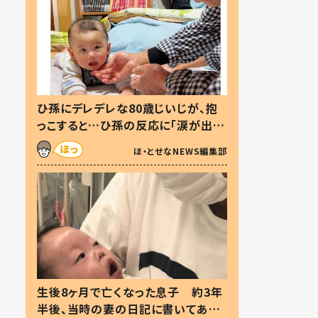
ひ孫にデレデレな80歳じいじが、抱
っこすると…ひ孫の反応に「涙が出ま
した」「可愛くて仕方ない」
ほ・とせなNEWS編集部
生後8ヶ月で亡くなった息子 約3年
半後、当時の妻の日記に書いてあっ