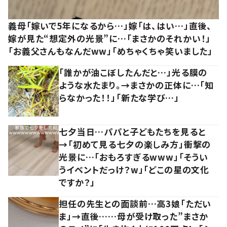
義母「嫁いで5年になるから…」嫁「は、はい…」直後、
嫁が見た“想定外の光景”に…「まさかのそれかい！」
「お義父さんもなんだww」「めちゃくちゃ笑いました」
「誰かが油こぼしたんだと…」光る膜の
ような水たまり。→まさかの正体に…「知
らなかった！！」「新たな学び…」
七夕当日…パパと子どもたちを見ると
→「初めて見る七夕の楽しみ方」衝撃の
光景に…「おもろすぎるwww」「そうい
うイベントだっけ？w」「どこの星の文化
ですか？」
担任の先生との面談前…高3娘「ただい
ま」→直後……母が受け取った”まさか