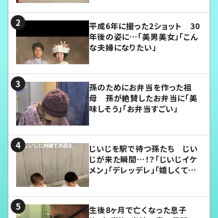
平成6年に撮った2ショット 30
年後の姿に…「美男美女」「こん
な夫婦になりたい」
孫のためにお弁当を作った祖
母 孫が絶賛したお弁当に「美
味しそう」「お弁当すごい」
じいじを駅で待つ孫たち じい
じが来た瞬間…！？「じいじイケ
メン」「デレッデレ」「嬉しくて可
愛くてたまらない」「幸せになれ
る」
生後8ヶ月で亡くなった息子