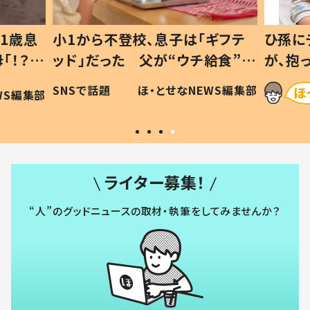
1歳息
小1から不登校、息子は「ギフテ
ひ孫に
「！？」
ッド」だった 父が“ウチ給食”を
が、抱
に「可愛
作り続ける理由とは #令和の親
「涙が
SNSで話題
ほ・とせなNEWS編集部
WS編集部
#令和の子
い」
ライター募集！
“人”のグッドニュースの取材・執筆をしてみませんか？