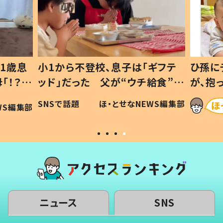
1歳息
小1から不登校、息子は「ギフテ
ひ孫に
「！？」
ッド」だった 父が“ウチ給食”を
が、抱
に「可愛
作り続ける理由とは #令和の親
「涙が
SNSで話題
ほ・とせなNEWS編集部
WS編集部
#令和の子
い」
ニュース
SNS