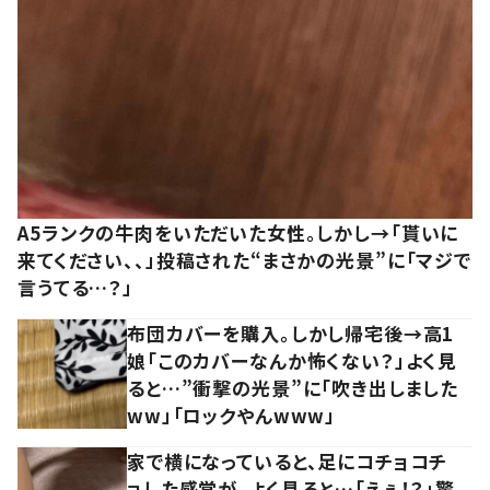
A5ランクの牛肉をいただいた女性。しかし→「貰いに
来てください、、」投稿された“まさかの光景”に「マジで
言うてる…？」
布団カバーを購入。しかし帰宅後→高1
娘「このカバーなんか怖くない？」よく見
ると…”衝撃の光景”に「吹き出しました
ww」「ロックやんwww」
家で横になっていると、足にコチョコチ
ョした感覚が。よく見ると…「えぇ！？」驚