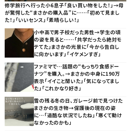
修学旅行へ行った小6息子「良い買い物をした！」→母
が驚愕した“まさかの購入品”に……「初めて見まし
た！」「いいセンス」「素晴らしい！」
小中高で男子校だった男性→学生の頃
の姿を見ると……「共学だったら絶対モ
テてた」まさかの光景に「今から告白し
に向かいます」「イケメンすぎ」
ファミマで…話題の“もっちり食感ドー
ナツ”を購入。→まさかの中身に190万
表示「イイこと聞いた」「気になってまし
た」「これかなり好き」
雪の残る冬の日、ガレージ前で見つけた
まさかの生き物→保護後の現在の姿
に…「過酷な状況でしたね」「寒くて動け
なかったのかも」