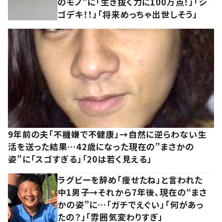
のモノ”に「生き抜く力に100万点！」「シ
ゴデキ！！」「将来めっちゃ出世しそう」
9年前の夫「不機嫌で不健康」→自然に逆らわない生
活を送った結果…42歳になった現在の”まさかの
姿”に「スゴすぎる」「20は若く見える」
ラグビーを辞め「痩せたね」と言われた
中1男子→それから7年後、現在の“まさ
かの姿”に…「ガチでえぐい」「何があっ
たの？」「雰囲気変わりすぎ」