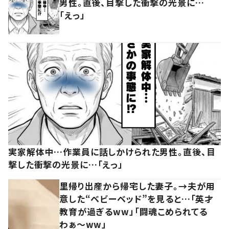
男性。直後、目撃した衝撃の光景に…
「えっ」
実家解体中…作業員に話しかけられた男性。直後、目
撃した衝撃の光景に…「えっ」
里帰り出産から帰宅した妻子。→夫が用
意した“ベビーベッド”を見ると…「英才
教育が過ぎるww」「闘魂こめられてる
わぁ～ww」