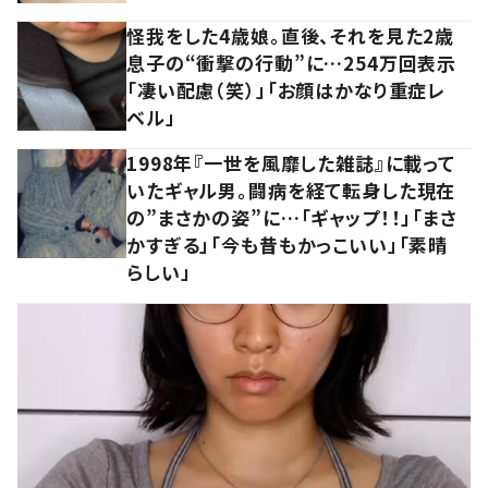
怪我をした4歳娘。直後、それを見た2歳
息子の“衝撃の行動”に…254万回表示
「凄い配慮（笑）」「お顔はかなり重症レ
ベル」
1998年『一世を風靡した雑誌』に載って
いたギャル男。闘病を経て転身した現在
の”まさかの姿”に…「ギャップ！！」「まさ
かすぎる」「今も昔もかっこいい」「素晴
らしい」