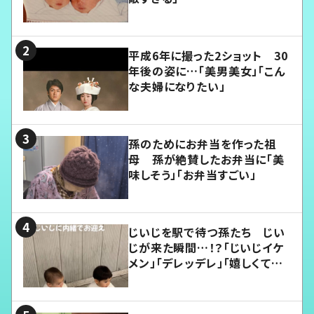
平成6年に撮った2ショット 30
年後の姿に…「美男美女」「こん
な夫婦になりたい」
孫のためにお弁当を作った祖
母 孫が絶賛したお弁当に「美
味しそう」「お弁当すごい」
じいじを駅で待つ孫たち じい
じが来た瞬間…！？「じいじイケ
メン」「デレッデレ」「嬉しくて可
愛くてたまらない」「幸せになれ
る」