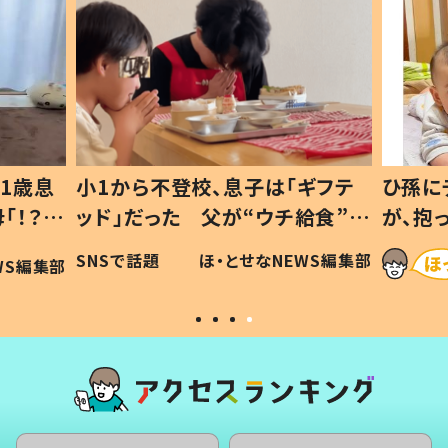
1歳息
小1から不登校、息子は「ギフテ
ひ孫に
「！？」
ッド」だった 父が“ウチ給食”を
が、抱
に「可愛
作り続ける理由とは #令和の親
「涙が
SNSで話題
ほ・とせなNEWS編集部
WS編集部
#令和の子
い」