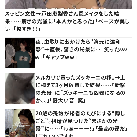
スッピン女性→戸田恵梨香さん風メイクをした結
果……驚きの光景に「本人かと思った」「ベースが美し
い」「似すぎ！！」
夜、虫取りに出かけたら“胸元に違和
感”→直後、驚きの光景に…「笑ったｗｗ
ｗ」「ギャップww」
メルカリで買ったズッキーニの種。→土
に植えて3ヶ月放置した結果……『衝撃
の光景』に「ズッキーニも凶器になるの
か、、」「野太い音！笑」
20歳の孫娘が帰省のたびにする“隠し
ごと”。祖母が見つけた“まさかの光
景”に……「わぁーーー！」「最高の孫だ」
「これいいですね」