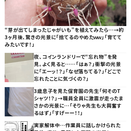
“芽が出てしまったじゃがいも”を植えてみたら…→約
3ヶ月後、驚きの光景に「捨てるのやめたｗｗ」「育てて
みたいです！」
夜、コインランドリーで“忘れ物”を発
見。よく見ると……「はぁ？」衝撃の光景
に「エーッ！？」「なぜ落ちてる？」「どこで
忘れたことに気づくの？」
3歳息子を見た保育園の先生「何そのT
シャツ！？」→職員全員に激震が走ったま
さかの光景に…「そりゃ先生も大興奮す
るはず」「すげーー！！」
実家解体中…作業員に話しかけられた