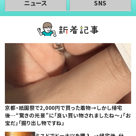
ニュース
SNS
京都・祇園祭で2,000円で買った着物→しかし帰宅
後…“驚きの光景”に「良い買い物されましたね～」「お
宝だ」「掘り出し物ですね」
ミスドでドーナツを購入。→帰宅後、分