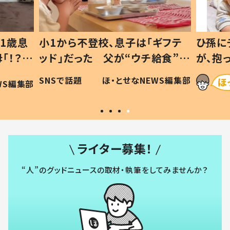
1歳息
小1から不登校、息子は「ギフテ
ひ孫に
「！？」
ッド」だった 父が“ウチ給食”を
が、抱
に「可愛
作り続ける理由とは #令和の親
「涙が
SNSで話題
ほ・とせなNEWS編集部
WS編集部
#令和の子
い」
ライター募集！
“人”のグッドニュースの取材・執筆をしてみませんか？