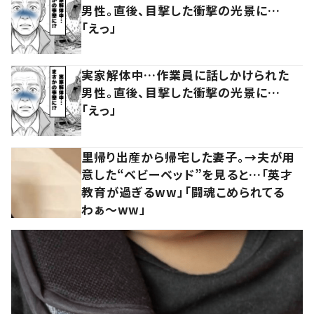
男性。直後、目撃した衝撃の光景に…
「えっ」
実家解体中…作業員に話しかけられた
男性。直後、目撃した衝撃の光景に…
「えっ」
里帰り出産から帰宅した妻子。→夫が用
意した“ベビーベッド”を見ると…「英才
教育が過ぎるww」「闘魂こめられてる
わぁ～ww」