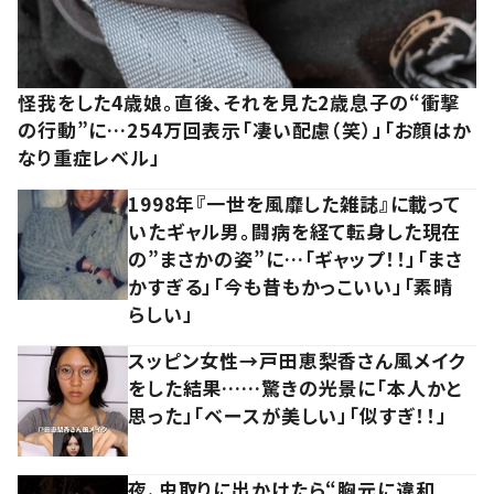
怪我をした4歳娘。直後、それを見た2歳息子の“衝撃
の行動”に…254万回表示「凄い配慮（笑）」「お顔はか
なり重症レベル」
1998年『一世を風靡した雑誌』に載って
いたギャル男。闘病を経て転身した現在
の”まさかの姿”に…「ギャップ！！」「まさ
かすぎる」「今も昔もかっこいい」「素晴
らしい」
スッピン女性→戸田恵梨香さん風メイク
をした結果……驚きの光景に「本人かと
思った」「ベースが美しい」「似すぎ！！」
夜、虫取りに出かけたら“胸元に違和