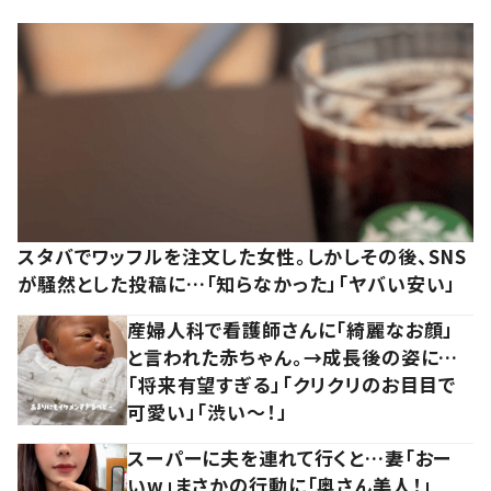
スタバでワッフルを注文した女性。しかしその後、SNS
が騒然とした投稿に…「知らなかった」「ヤバい安い」
産婦人科で看護師さんに「綺麗なお顔」
と言われた赤ちゃん。→成長後の姿に…
「将来有望すぎる」「クリクリのお目目で
可愛い」「渋い～！」
スーパーに夫を連れて行くと…妻「おー
いw」まさかの行動に「奥さん美人！」