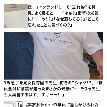
夜、コインランドリーで“忘れ物”を発
見。よく見ると……「はぁ？」衝撃の光景
に「エーッ！？」「なぜ落ちてる？」「どこで
忘れたことに気づくの？」
3歳息子を見た保育園の先生「何そのTシャツ！？」→職
員全員に激震が走ったまさかの光景に…「そりゃ先生
も大興奮するはず」「すげーー！！」
実家解体中…作業員に話しかけられた