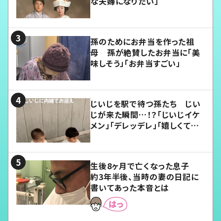
な夫婦になりたい」
孫のためにお弁当を作った祖
母 孫が絶賛したお弁当に「美
味しそう」「お弁当すごい」
じいじを駅で待つ孫たち じい
じが来た瞬間…！？「じいじイケ
メン」「デレッデレ」「嬉しくて可
愛くてたまらない」「幸せになれ
る」
生後8ヶ月で亡くなった息子
約3年半後、当時の妻の日記に
書いてあった本音とは