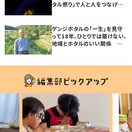
タル祭り」で人と人をつなげ
る 岡山・奈義町
ゲンジボタルの「一生」を見守
って18年。ひとりでは築けない、
地域とホタルのいい関係 岡
山・浅口市