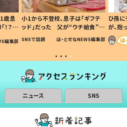
1歳息
小1から不登校、息子は「ギフテ
ひ孫に
「！？」
ッド」だった 父が“ウチ給食”を
が、抱
に「可愛
作り続ける理由とは #令和の親
「涙が
SNSで話題
ほ・とせなNEWS編集部
WS編集部
#令和の子
い」
ニュース
SNS