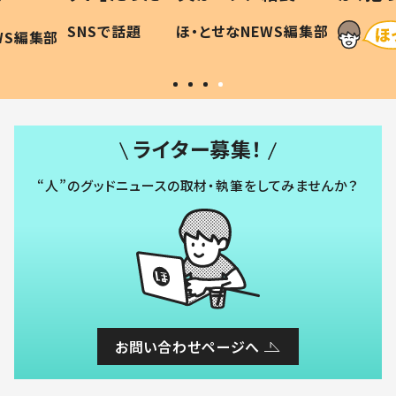
に「可愛
作り続ける理由とは #令和の親
「涙が
SNSで話題
ほ・とせなNEWS編集部
WS編集部
#令和の子
い」
ライター募集！
“人”のグッドニュースの取材・執筆をしてみませんか？
お問い合わせページへ