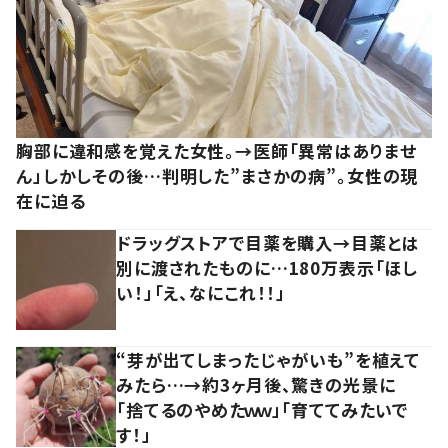
胸部に違和感を覚えた女性。→医師「異常はありませ
ん」しかしその後…判明した”まさかの病”。女性の現
在に迫る
ドラッグストアで目薬を購入→目薬とは
別に渡されたものに…180万表示「ほし
い！」「え、なにこれ！！」
“芽が出てしまったじゃがいも”を植えて
みたら…→約3ヶ月後、驚きの光景に
「捨てるのやめたｗｗ」「育ててみたいで
す！」