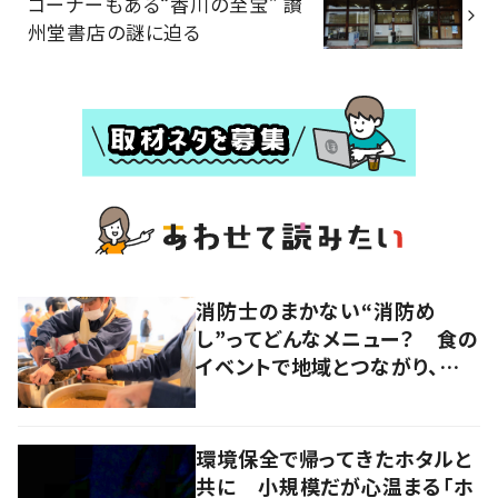
コーナーもある“香川の至宝” 讃
州堂書店の謎に迫る
消防士のまかない“消防め
し”ってどんなメニュー？ 食の
イベントで地域とつながり、防
災力の向上を目指す 岡山・真
庭市
環境保全で帰ってきたホタルと
共に 小規模だが心温まる「ホ