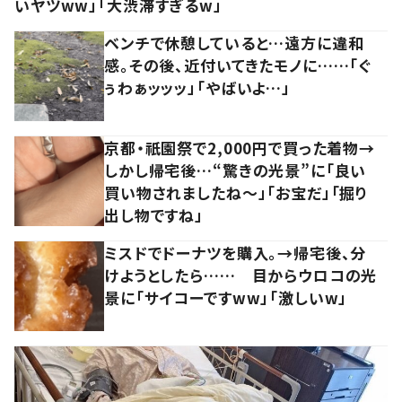
いヤツww」「大渋滞すぎるw」
ベンチで休憩していると…遠方に違和
感。その後、近付いてきたモノに……「ぐ
ぅわぁッッッ」「やばいよ…」
京都・祇園祭で2,000円で買った着物→
しかし帰宅後…“驚きの光景”に「良い
買い物されましたね～」「お宝だ」「掘り
出し物ですね」
ミスドでドーナツを購入。→帰宅後、分
けようとしたら…… 目からウロコの光
景に「サイコーですww」「激しいw」