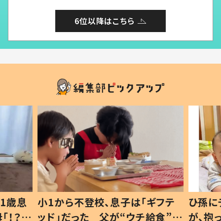
6位以降はこちら
1歳息
小1から不登校、息子は「ギフテ
ひ孫に
「！？」
ッド」だった 父が“ウチ給食”を
が、抱