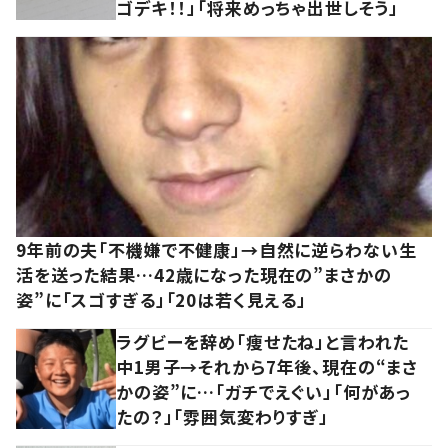
ゴデキ！！」「将来めっちゃ出世しそう」
9年前の夫「不機嫌で不健康」→自然に逆らわない生
活を送った結果…42歳になった現在の”まさかの
姿”に「スゴすぎる」「20は若く見える」
ラグビーを辞め「痩せたね」と言われた
中1男子→それから7年後、現在の“まさ
かの姿”に…「ガチでえぐい」「何があっ
たの？」「雰囲気変わりすぎ」