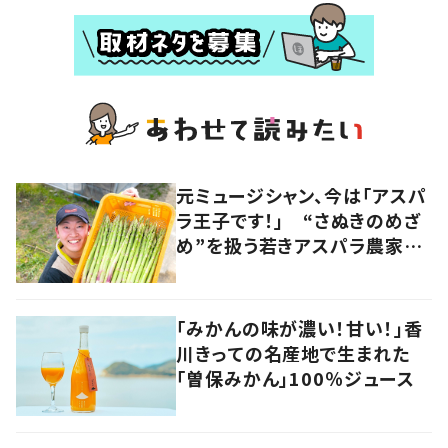
元ミュージシャン、今は「アスパ
ラ王子です！」 “さぬきのめざ
め”を扱う若きアスパラ農家の
快進撃 音楽とのコラボも
香川・多度津町
「みかんの味が濃い！甘い！」香
川きっての名産地で生まれた
「曽保みかん」100％ジュース