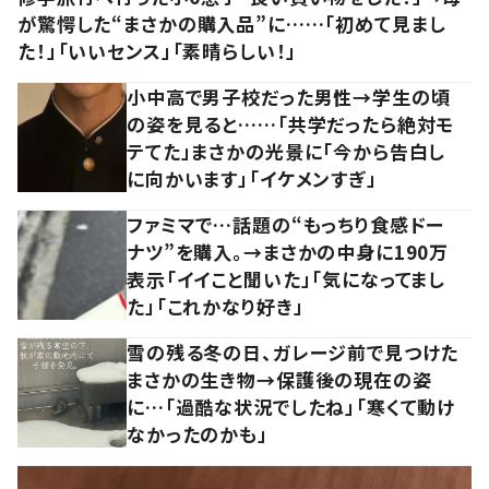
が驚愕した“まさかの購入品”に……「初めて見まし
た！」「いいセンス」「素晴らしい！」
小中高で男子校だった男性→学生の頃
の姿を見ると……「共学だったら絶対モ
テてた」まさかの光景に「今から告白し
に向かいます」「イケメンすぎ」
ファミマで…話題の“もっちり食感ドー
ナツ”を購入。→まさかの中身に190万
表示「イイこと聞いた」「気になってまし
た」「これかなり好き」
雪の残る冬の日、ガレージ前で見つけた
まさかの生き物→保護後の現在の姿
に…「過酷な状況でしたね」「寒くて動け
なかったのかも」