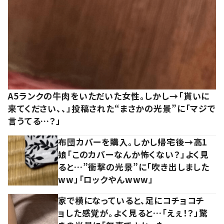
A5ランクの牛肉をいただいた女性。しかし→「貰いに
来てください、、」投稿された“まさかの光景”に「マジで
言うてる…？」
布団カバーを購入。しかし帰宅後→高1
娘「このカバーなんか怖くない？」よく見
ると…”衝撃の光景”に「吹き出しました
ww」「ロックやんwww」
家で横になっていると、足にコチョコチ
ョした感覚が。よく見ると…「えぇ！？」驚