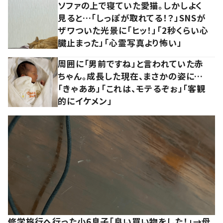
ソファの上で寝ていた愛猫。しかしよく
見ると…「しっぽが取れてる！？」SNSが
ザワついた光景に「ヒッ！」「2秒くらい心
臓止まった」「心霊写真より怖い」
周囲に「男前ですね」と言われていた赤
ちゃん。成長した現在、まさかの姿に…
「きゃああ」「これは、モテるぞぉ」「客観
的にイケメン」
修学旅行へ行った小6息子「良い買い物をした！」→母