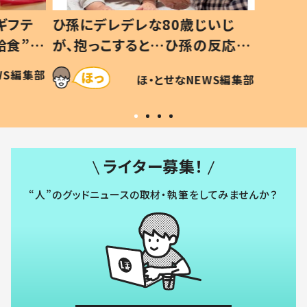
いじ
生後8ヶ月で亡くなった息子 約
ソファ
の反応に
3年半後、当時の妻の日記に書い
子 し
て仕方な
てあった本音とは
すべて
WS編集部
ほ・とせなNEWS編集部
いから
ライター募集！
“人”のグッドニュースの取材・執筆をしてみませんか？