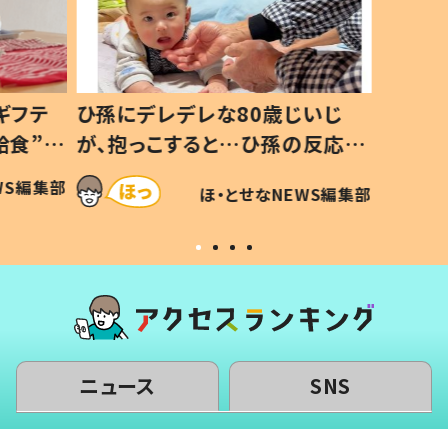
いじ
生後8ヶ月で亡くなった息子 約
ソファ
の反応に
3年半後、当時の妻の日記に書い
子 し
て仕方な
てあった本音とは
すべて
WS編集部
ほ・とせなNEWS編集部
いから
ニュース
SNS