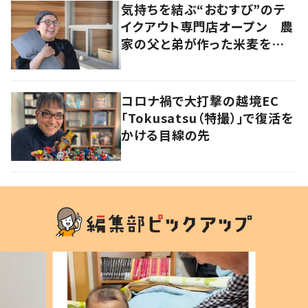
気持ちを結ぶ“おむすび”のテ
イクアウト専門店オープン 農
家の父と弟が作った米麦を使
い、食べる人の幸せを願う
コロナ禍で大打撃の越境EC
「Tokusatsu（特撮）」で復活を
かける目線の先