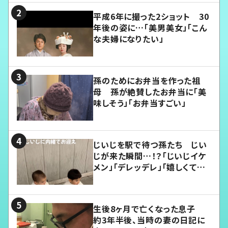
平成6年に撮った2ショット 30
年後の姿に…「美男美女」「こん
な夫婦になりたい」
孫のためにお弁当を作った祖
母 孫が絶賛したお弁当に「美
味しそう」「お弁当すごい」
じいじを駅で待つ孫たち じい
じが来た瞬間…！？「じいじイケ
メン」「デレッデレ」「嬉しくて可
愛くてたまらない」「幸せになれ
る」
生後8ヶ月で亡くなった息子
約3年半後、当時の妻の日記に