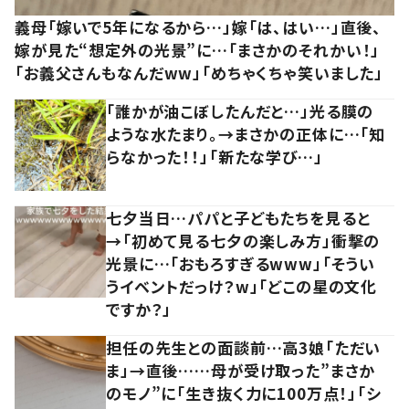
義母「嫁いで5年になるから…」嫁「は、はい…」直後、
嫁が見た“想定外の光景”に…「まさかのそれかい！」
「お義父さんもなんだww」「めちゃくちゃ笑いました」
「誰かが油こぼしたんだと…」光る膜の
ような水たまり。→まさかの正体に…「知
らなかった！！」「新たな学び…」
七夕当日…パパと子どもたちを見ると
→「初めて見る七夕の楽しみ方」衝撃の
光景に…「おもろすぎるwww」「そうい
うイベントだっけ？w」「どこの星の文化
ですか？」
担任の先生との面談前…高3娘「ただい
ま」→直後……母が受け取った”まさか
のモノ”に「生き抜く力に100万点！」「シ