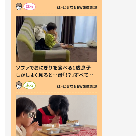
た本音とは
ほ・とせなNEWS編集部
ソファでおにぎりを食べる1歳息子
しかしよく見ると…母「！？」すべてを
察した母の投稿に「可愛いから許
ほ・とせなNEWS編集部
す！」「現行犯〜」