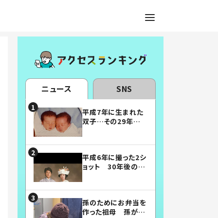
ニュース
SNS
平成7年に生まれた
双子…その29年後
の姿に「漫画みたい」
「素敵すぎる」
平成6年に撮った2シ
ョット 30年後の姿
に…「美男美女」「こ
んな夫婦になりた
い」
孫のためにお弁当を
作った祖母 孫が絶