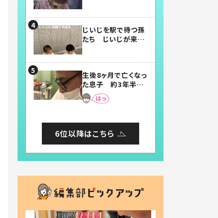
賛したお弁当に「美
味しそう」「お弁当す
ごい」
じいじを駅で待つ孫
たち じいじが来た
瞬間…！？「じいじイ
ケメン」「デレッデレ」
「嬉しくて可愛くてた
生後8ヶ月で亡くなっ
まらない」「幸せにな
た息子 約3年半
れる」
後、当時の妻の日記
に書いてあった本音
とは
6位以降はこちら