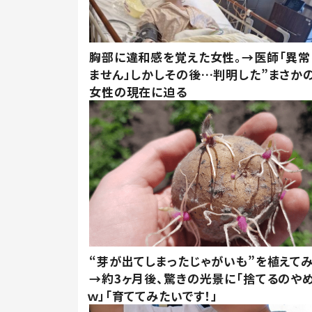
胸部に違和感を覚えた女性。→医師「異常
ません」しかしその後…判明した”まさかの
女性の現在に迫る
“芽が出てしまったじゃがいも”を植えて
→約3ヶ月後、驚きの光景に「捨てるのや
ｗ」「育ててみたいです！」