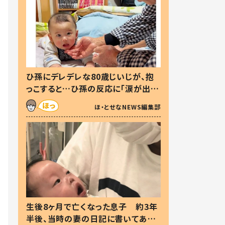
ひ孫にデレデレな80歳じいじが、抱
っこすると…ひ孫の反応に「涙が出ま
した」「可愛くて仕方ない」
ほ・とせなNEWS編集部
生後8ヶ月で亡くなった息子 約3年
半後、当時の妻の日記に書いてあっ