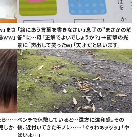
w」まさ
「絵にあう言葉を書きなさい」息子の”まさかの解
るww」
答”に…母「正解でよいでしょうか？」→衝撃の光
景に「声出して笑ったｗ」「天才だと思います」
たら……
ベンチで休憩していると…遠方に違和感。その
児しか
後、近付いてきたモノに……「ぐぅわぁッッッ」「や
ばいよ…」