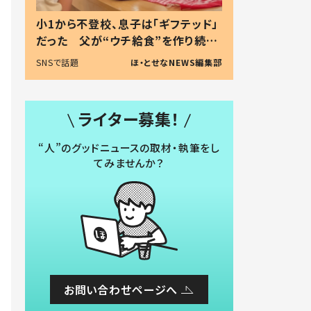
小1から不登校、息子は「ギフテッド」
だった 父が“ウチ給食”を作り続け
る理由とは #令和の親 #令和の子
SNSで話題
ほ・とせなNEWS編集部
ライター募集！
“人”のグッドニュースの取材・執筆をし
てみませんか？
お問い合わせページへ