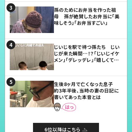
孫のためにお弁当を作った祖
母 孫が絶賛したお弁当に「美
味しそう」「お弁当すごい」
じいじを駅で待つ孫たち じい
じが来た瞬間…！？「じいじイケ
メン」「デレッデレ」「嬉しくて可
愛くてたまらない」「幸せになれ
る」
生後8ヶ月で亡くなった息子
約3年半後、当時の妻の日記に
書いてあった本音とは
6位以降はこちら