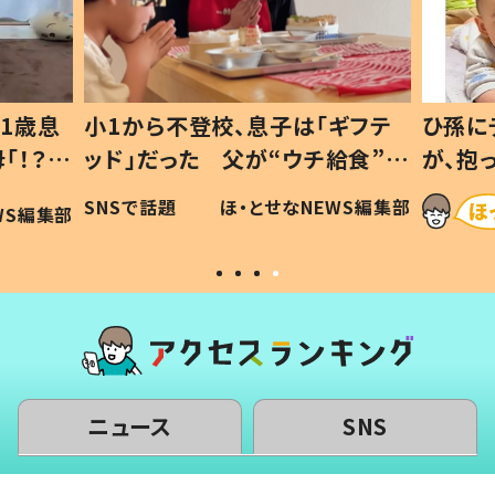
1歳息
小1から不登校、息子は「ギフテ
ひ孫に
「！？」
ッド」だった 父が“ウチ給食”を
が、抱
に「可愛
作り続ける理由とは #令和の親
「涙が
SNSで話題
ほ・とせなNEWS編集部
WS編集部
#令和の子
い」
ニュース
SNS