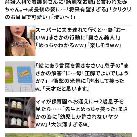
産婦人科で看護師さんに「綺麗なお顔」と言われた赤
ちゃん。→成長後の姿に…「将来有望すぎる」「クリクリ
のお目目で可愛い」「渋い～！」
スーパーに夫を連れて行くと…妻「おー
いw」まさかの行動に「奥さん美人！」
「めっちゃわかるww」「楽しそうww」
「絵にあう言葉を書きなさい」息子の”ま
さかの解答”に…母「正解でよいでしょう
か？」→衝撃の光景に「声出して笑った
ｗ」「天才だと思います」
ママが保育園へお迎えに→2歳息子を
見たら……「先生とめっちゃ笑った」まさ
かの姿に「幼児しか許されないヤツ
ww」「大渋滞すぎるw」