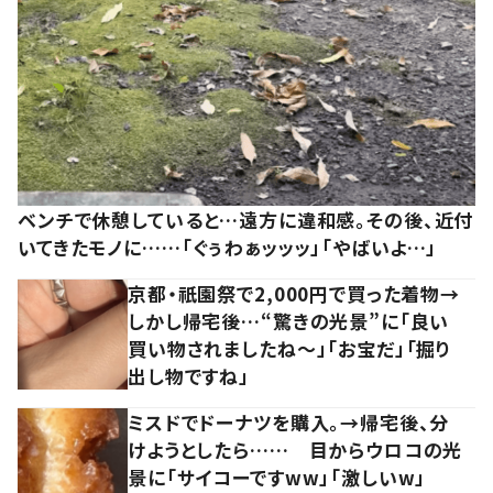
ベンチで休憩していると…遠方に違和感。その後、近付
いてきたモノに……「ぐぅわぁッッッ」「やばいよ…」
京都・祇園祭で2,000円で買った着物→
しかし帰宅後…“驚きの光景”に「良い
買い物されましたね～」「お宝だ」「掘り
出し物ですね」
ミスドでドーナツを購入。→帰宅後、分
けようとしたら…… 目からウロコの光
景に「サイコーですww」「激しいw」