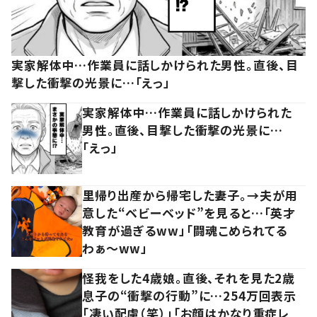
実家解体中…作業員に話しかけられた男性。直後、目
撃した衝撃の光景に…「えっ」
実家解体中…作業員に話しかけられた
男性。直後、目撃した衝撃の光景に…
「えっ」
里帰り出産から帰宅した妻子。→夫が用
意した“ベビーベッド”を見ると…「英才
教育が過ぎるww」「闘魂こめられてる
わぁ～ww」
怪我をした4歳娘。直後、それを見た2歳
息子の“衝撃の行動”に…254万回表示
「凄い配慮（笑）」「お顔はかなり重症レ