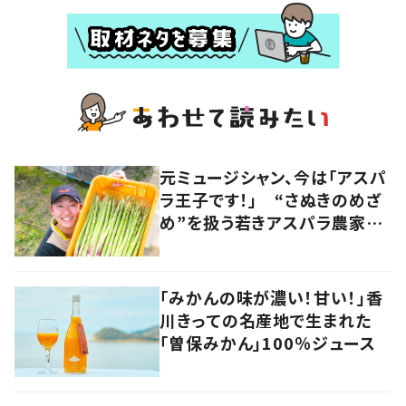
元ミュージシャン、今は「アスパ
ラ王子です！」 “さぬきのめざ
め”を扱う若きアスパラ農家の
快進撃 音楽とのコラボも
香川・多度津町
「みかんの味が濃い！甘い！」香
川きっての名産地で生まれた
「曽保みかん」100％ジュース