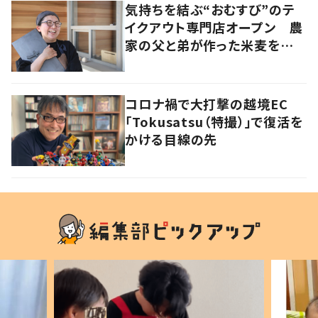
気持ちを結ぶ“おむすび”のテ
イクアウト専門店オープン 農
家の父と弟が作った米麦を使
い、食べる人の幸せを願う
コロナ禍で大打撃の越境EC
「Tokusatsu（特撮）」で復活を
かける目線の先