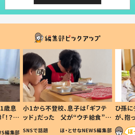
1歳息
小1から不登校、息子は「ギフテ
ひ孫に
「！？」
ッド」だった 父が“ウチ給食”を
が、抱
に「可愛
作り続ける理由とは #令和の親
「涙が
SNSで話題
ほ・とせなNEWS編集部
WS編集部