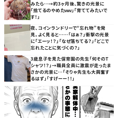
みたら…→約3ヶ月後、驚きの光景に
「捨てるのやめたｗｗ」「育ててみたいで
す！」
夜、コインランドリーで“忘れ物”を発
見。よく見ると……「はぁ？」衝撃の光景
に「エーッ！？」「なぜ落ちてる？」「どこで
忘れたことに気づくの？」
3歳息子を見た保育園の先生「何そのT
シャツ！？」→職員全員に激震が走ったま
さかの光景に…「そりゃ先生も大興奮す
るはず」「すげーー！！」