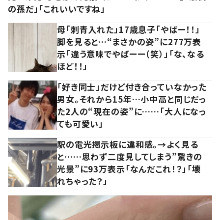
の孫だ」「これいいですね」
母「刺青入れた」17歳息子「やばー！！」
脚を見ると…“まさかの姿”に277万表
示「違う意味でやばーー（笑）」「な、なる
ほど！！」
「好き同士」だけど付き合っていなかった
男女。それから15年…小中高と同じだっ
た2人の“現在の姿”に……「大人になっ
ても可愛い」
駅の電光掲示板に違和感。→よく見る
と……思わず二度見してしまう”驚きの
光景”に93万表示「なんだこれ！？」「壊
れちゃった？」