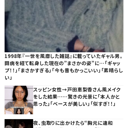
1998年『一世を風靡した雑誌』に載っていたギャル男。
闘病を経て転身した現在の”まさかの姿”に…「ギャッ
プ！！」「まさかすぎる」「今も昔もかっこいい」「素晴らし
い」
スッピン女性→戸田恵梨香さん風メイク
をした結果……驚きの光景に「本人かと
思った」「ベースが美しい」「似すぎ！！」
夜、虫取りに出かけたら“胸元に違和