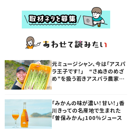
元ミュージシャン、今は「アスパ
ラ王子です！」 “さぬきのめざ
め”を扱う若きアスパラ農家の
快進撃 音楽とのコラボも
香川・多度津町
「みかんの味が濃い！甘い！」香
川きっての名産地で生まれた
「曽保みかん」100％ジュース