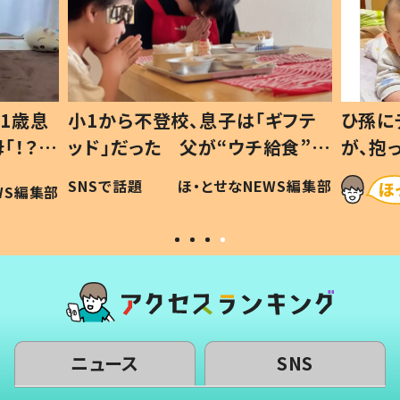
1歳息
小1から不登校、息子は「ギフテ
ひ孫に
「！？」
ッド」だった 父が“ウチ給食”を
が、抱
に「可愛
作り続ける理由とは #令和の親
「涙が
SNSで話題
ほ・とせなNEWS編集部
WS編集部
#令和の子
い」
ニュース
SNS