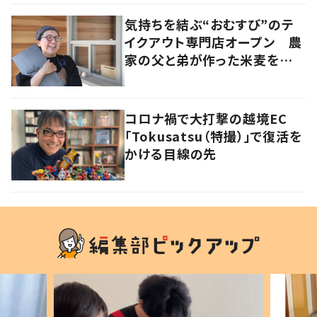
気持ちを結ぶ“おむすび”のテ
イクアウト専門店オープン 農
家の父と弟が作った米麦を使
い、食べる人の幸せを願う
コロナ禍で大打撃の越境EC
「Tokusatsu（特撮）」で復活を
かける目線の先