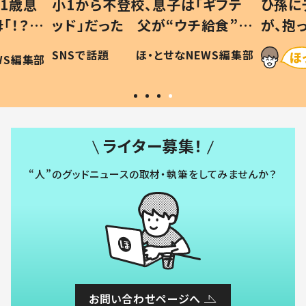
1歳息
小1から不登校、息子は「ギフテ
ひ孫に
「！？」
ッド」だった 父が“ウチ給食”を
が、抱
に「可愛
作り続ける理由とは #令和の親
「涙が
SNSで話題
ほ・とせなNEWS編集部
WS編集部
#令和の子
い」
ライター募集！
“人”のグッドニュースの取材・執筆をしてみませんか？
お問い合わせページへ