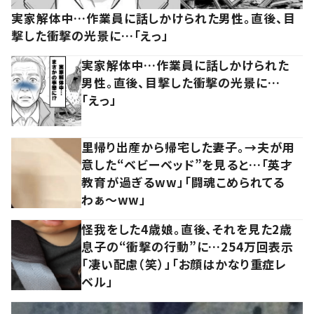
実家解体中…作業員に話しかけられた男性。直後、目
撃した衝撃の光景に…「えっ」
実家解体中…作業員に話しかけられた
男性。直後、目撃した衝撃の光景に…
「えっ」
里帰り出産から帰宅した妻子。→夫が用
意した“ベビーベッド”を見ると…「英才
教育が過ぎるww」「闘魂こめられてる
わぁ～ww」
怪我をした4歳娘。直後、それを見た2歳
息子の“衝撃の行動”に…254万回表示
「凄い配慮（笑）」「お顔はかなり重症レ
ベル」