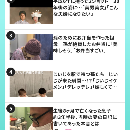
平成6年に撮った2ショット 30
年後の姿に…「美男美女」「こん
な夫婦になりたい」
孫のためにお弁当を作った祖
母 孫が絶賛したお弁当に「美
味しそう」「お弁当すごい」
じいじを駅で待つ孫たち じい
じが来た瞬間…！？「じいじイケ
メン」「デレッデレ」「嬉しくて可
愛くてたまらない」「幸せになれ
る」
生後8ヶ月で亡くなった息子
約3年半後、当時の妻の日記に
書いてあった本音とは