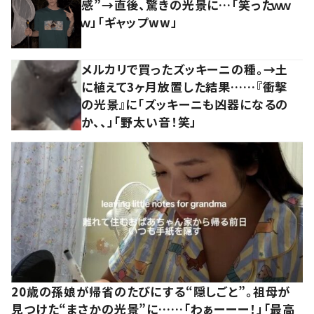
感”→直後、驚きの光景に…「笑ったｗｗ
ｗ」「ギャップww」
メルカリで買ったズッキーニの種。→土
に植えて3ヶ月放置した結果……『衝撃
の光景』に「ズッキーニも凶器になるの
か、、」「野太い音！笑」
20歳の孫娘が帰省のたびにする“隠しごと”。祖母が
見つけた“まさかの光景”に……「わぁーーー！」「最高