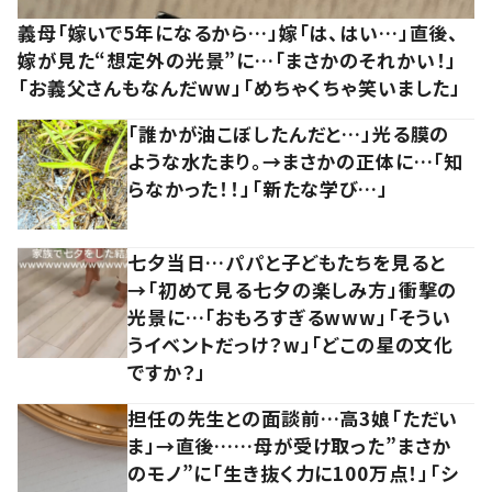
義母「嫁いで5年になるから…」嫁「は、はい…」直後、
嫁が見た“想定外の光景”に…「まさかのそれかい！」
「お義父さんもなんだww」「めちゃくちゃ笑いました」
「誰かが油こぼしたんだと…」光る膜の
ような水たまり。→まさかの正体に…「知
らなかった！！」「新たな学び…」
七夕当日…パパと子どもたちを見ると
→「初めて見る七夕の楽しみ方」衝撃の
光景に…「おもろすぎるwww」「そうい
うイベントだっけ？w」「どこの星の文化
ですか？」
担任の先生との面談前…高3娘「ただい
ま」→直後……母が受け取った”まさか
のモノ”に「生き抜く力に100万点！」「シ