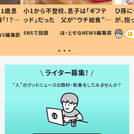
1歳息
小1から不登校、息子は「ギフテ
ひ孫に
「！？」
ッド」だった 父が“ウチ給食”を
が、抱
に「可愛
作り続ける理由とは #令和の親
「涙が
SNSで話題
ほ・とせなNEWS編集部
WS編集部
#令和の子
い」
ライター募集！
“人”のグッドニュースの取材・執筆をしてみませんか？