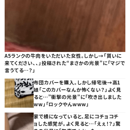
A5ランクの牛肉をいただいた女性。しかし→「貰いに
来てください、、」投稿された“まさかの光景”に「マジで
言うてる…？」
布団カバーを購入。しかし帰宅後→高1
娘「このカバーなんか怖くない？」よく見
ると…”衝撃の光景”に「吹き出しました
ww」「ロックやんwww」
家で横になっていると、足にコチョコチ
ョした感覚が。よく見ると…「えぇ！？」驚