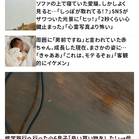
ソファの上で寝ていた愛猫。しかしよく
見ると…「しっぽが取れてる！？」SNSが
ザワついた光景に「ヒッ！」「2秒くらい心
臓止まった」「心霊写真より怖い」
周囲に「男前ですね」と言われていた赤
ちゃん。成長した現在、まさかの姿に…
「きゃああ」「これは、モテるぞぉ」「客観
的にイケメン」
修学旅行へ行った小6息子「良い買い物をした！」→母