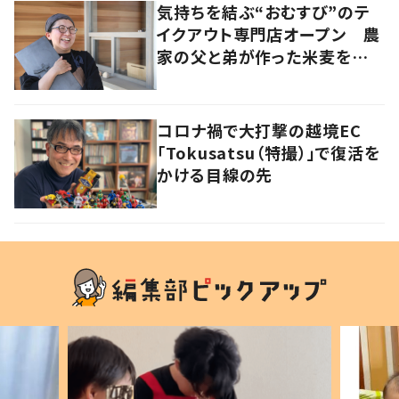
気持ちを結ぶ“おむすび”のテ
イクアウト専門店オープン 農
家の父と弟が作った米麦を使
い、食べる人の幸せを願う
コロナ禍で大打撃の越境EC
「Tokusatsu（特撮）」で復活を
かける目線の先