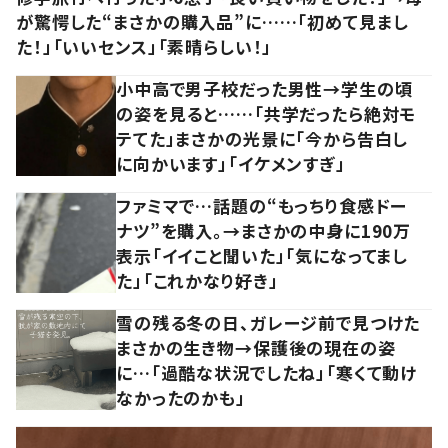
が驚愕した“まさかの購入品”に……「初めて見まし
た！」「いいセンス」「素晴らしい！」
小中高で男子校だった男性→学生の頃
の姿を見ると……「共学だったら絶対モ
テてた」まさかの光景に「今から告白し
に向かいます」「イケメンすぎ」
ファミマで…話題の“もっちり食感ドー
ナツ”を購入。→まさかの中身に190万
表示「イイこと聞いた」「気になってまし
た」「これかなり好き」
雪の残る冬の日、ガレージ前で見つけた
まさかの生き物→保護後の現在の姿
に…「過酷な状況でしたね」「寒くて動け
なかったのかも」