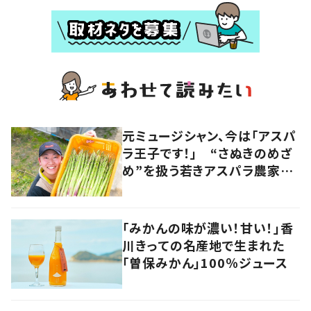
元ミュージシャン、今は「アスパ
ラ王子です！」 “さぬきのめざ
め”を扱う若きアスパラ農家の
快進撃 音楽とのコラボも
香川・多度津町
「みかんの味が濃い！甘い！」香
川きっての名産地で生まれた
「曽保みかん」100％ジュース