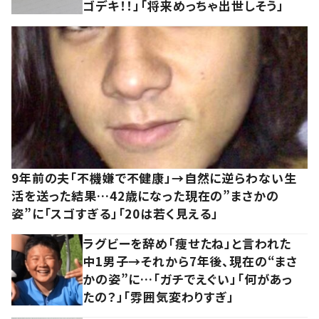
ゴデキ！！」「将来めっちゃ出世しそう」
9年前の夫「不機嫌で不健康」→自然に逆らわない生
活を送った結果…42歳になった現在の”まさかの
姿”に「スゴすぎる」「20は若く見える」
ラグビーを辞め「痩せたね」と言われた
中1男子→それから7年後、現在の“まさ
かの姿”に…「ガチでえぐい」「何があっ
たの？」「雰囲気変わりすぎ」