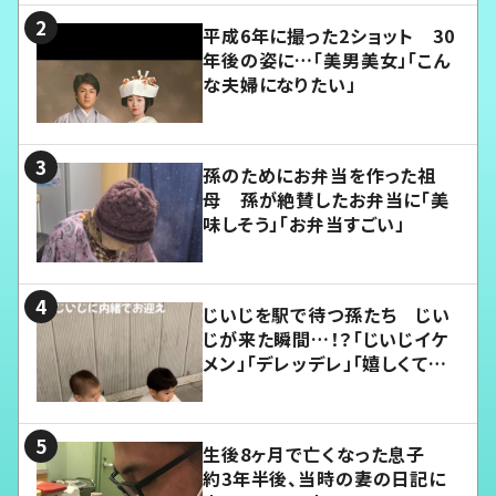
平成6年に撮った2ショット 30
年後の姿に…「美男美女」「こん
な夫婦になりたい」
孫のためにお弁当を作った祖
母 孫が絶賛したお弁当に「美
味しそう」「お弁当すごい」
じいじを駅で待つ孫たち じい
じが来た瞬間…！？「じいじイケ
メン」「デレッデレ」「嬉しくて可
愛くてたまらない」「幸せになれ
る」
生後8ヶ月で亡くなった息子
約3年半後、当時の妻の日記に