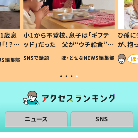
1歳息
小1から不登校、息子は「ギフテ
ひ孫に
「！？」
ッド」だった 父が“ウチ給食”を
が、抱
に「可愛
作り続ける理由とは #令和の親
「涙が
SNSで話題
ほ・とせなNEWS編集部
WS編集部
#令和の子
い」
ニュース
SNS