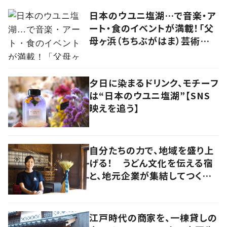
日本のウユニ塩湖…で音楽・ア
ート・食のイベントが満載！「父
母ヶ浜（ちちぶがはま）芸術祭
vol.0」で生まれたアーティスト
kou（コウ）の食アート
夕日に染まるドリンク、モチーフ
は“日本のウユニ塩湖”【SNS
映えを追う】
自分たちの力で、地域を盛り上
げる！ うどん文化を伝える宿
と、地元企業が集結してつくり
上げた絶景宿【暮らすように滞
在したくなる宿vol.6】
江戸時代の商家を、一棟貸しの