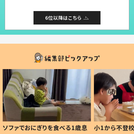
6位以降はこちら
1歳息
小1から不登校、息子は「ギフテ
ひ孫に