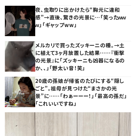
夜、虫取りに出かけたら“胸元に違和
感”→直後、驚きの光景に…「笑ったｗｗ
ｗ」「ギャップww」
メルカリで買ったズッキーニの種。→土
に植えて3ヶ月放置した結果……『衝撃
の光景』に「ズッキーニも凶器になるの
か、、」「野太い音！笑」
20歳の孫娘が帰省のたびにする“隠し
ごと”。祖母が見つけた“まさかの光
景”に……「わぁーーー！」「最高の孫だ」
「これいいですね」