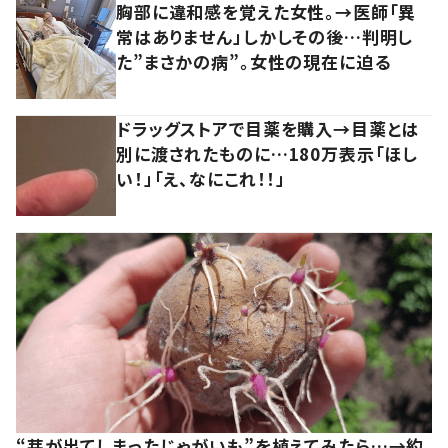
胸部に違和感を覚えた女性。→医師「異
常はありません」しかしその後…判明し
た”まさかの病”。女性の現在に迫る
ドラッグストアで目薬を購入→目薬とは
別に渡されたものに…180万表示「ほし
い！」「え、なにこれ！！」
“芽が出てしまったじゃがいも”を植えてみたら…→約