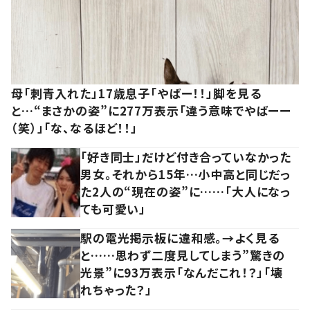
母「刺青入れた」17歳息子「やばー！！」脚を見る
と…“まさかの姿”に277万表示「違う意味でやばーー
（笑）」「な、なるほど！！」
「好き同士」だけど付き合っていなかった
男女。それから15年…小中高と同じだっ
た2人の“現在の姿”に……「大人になっ
ても可愛い」
駅の電光掲示板に違和感。→よく見る
と……思わず二度見してしまう”驚きの
光景”に93万表示「なんだこれ！？」「壊
れちゃった？」