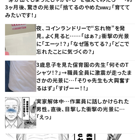
3ヶ月後、驚きの光景に「捨てるのやめたｗｗ」「育てて
みたいです！」
夜、コインランドリーで“忘れ物”を発
見。よく見ると……「はぁ？」衝撃の光景
に「エーッ！？」「なぜ落ちてる？」「どこで
忘れたことに気づくの？」
3歳息子を見た保育園の先生「何そのT
シャツ！？」→職員全員に激震が走ったま
さかの光景に…「そりゃ先生も大興奮す
るはず」「すげーー！！」
実家解体中…作業員に話しかけられた
男性。直後、目撃した衝撃の光景に…
「えっ」