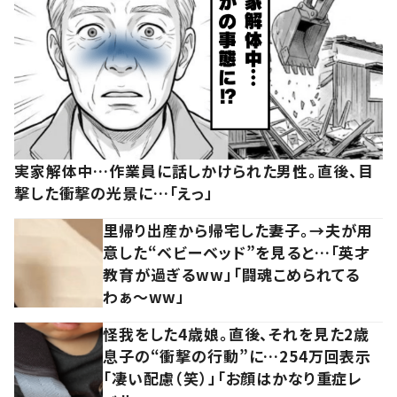
実家解体中…作業員に話しかけられた男性。直後、目
撃した衝撃の光景に…「えっ」
里帰り出産から帰宅した妻子。→夫が用
意した“ベビーベッド”を見ると…「英才
教育が過ぎるww」「闘魂こめられてる
わぁ～ww」
怪我をした4歳娘。直後、それを見た2歳
息子の“衝撃の行動”に…254万回表示
「凄い配慮（笑）」「お顔はかなり重症レ