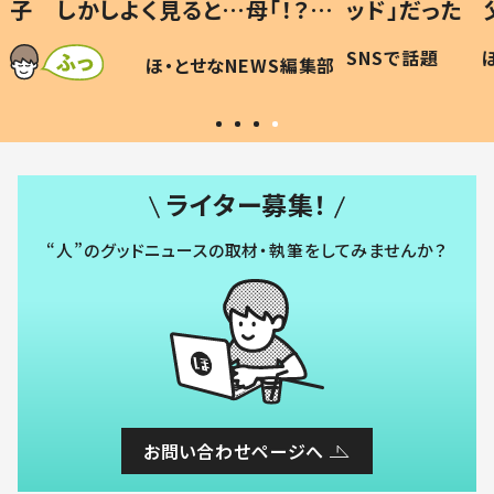
「！？」
ッド」だった 父が“ウチ給食”を
が、抱
に「可愛
作り続ける理由とは #令和の親
「涙が
SNSで話題
ほ・とせなNEWS編集部
WS編集部
#令和の子
い」
ライター募集！
“人”のグッドニュースの取材・執筆をしてみませんか？
お問い合わせページへ