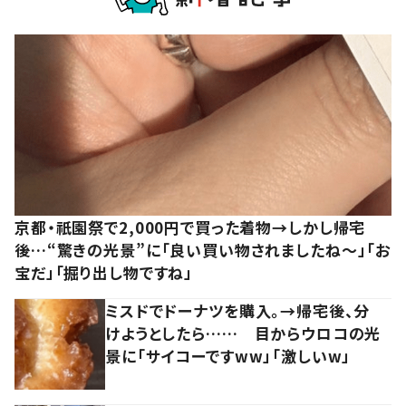
京都・祇園祭で2,000円で買った着物→しかし帰宅
後…“驚きの光景”に「良い買い物されましたね～」「お
宝だ」「掘り出し物ですね」
ミスドでドーナツを購入。→帰宅後、分
けようとしたら…… 目からウロコの光
景に「サイコーですww」「激しいw」