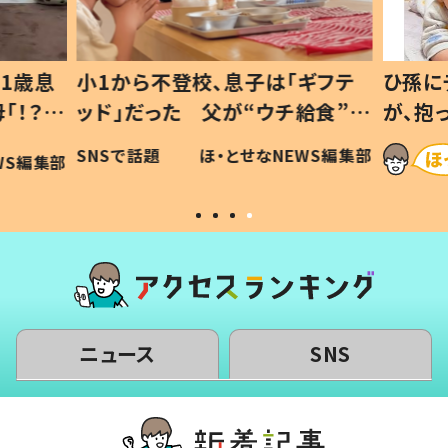
1歳息
小1から不登校、息子は「ギフテ
ひ孫に
「！？」
ッド」だった 父が“ウチ給食”を
が、抱
に「可愛
作り続ける理由とは #令和の親
「涙が
SNSで話題
ほ・とせなNEWS編集部
WS編集部
#令和の子
い」
ニュース
SNS