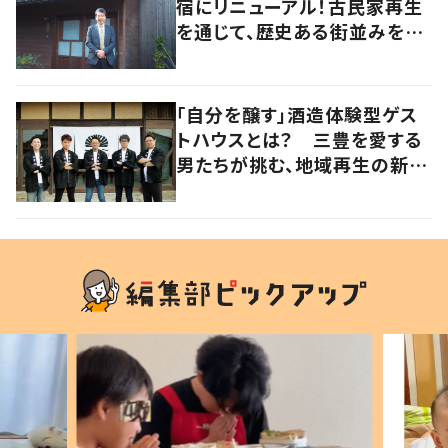
宿にリニューアル！古民家再生
を通じて、歴史ある街並みを守
りたい【暮らすように滞在したく
なる宿vol.2】
「自分を醸す」酒造体験型ゲス
トハウスとは？ 三豊を愛する
男たちが挑む、地域再生の新し
いかたち【暮らすように滞在し
たくなる宿vol.3】