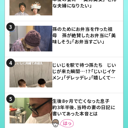
な夫婦になりたい」
孫のためにお弁当を作った祖
母 孫が絶賛したお弁当に「美
味しそう」「お弁当すごい」
じいじを駅で待つ孫たち じい
じが来た瞬間…！？「じいじイケ
メン」「デレッデレ」「嬉しくて可
愛くてたまらない」「幸せになれ
る」
生後8ヶ月で亡くなった息子
約3年半後、当時の妻の日記に
書いてあった本音とは