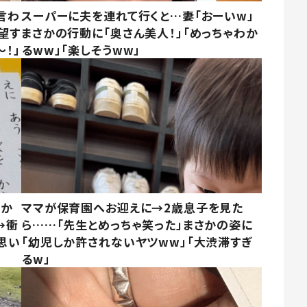
言わ
スーパーに夫を連れて行くと…妻「おーいw」
望す
まさかの行動に「奥さん美人！」「めっちゃわか
！」
るww」「楽しそうww」
さか
ママが保育園へお迎えに→2歳息子を見た
→衝
ら……「先生とめっちゃ笑った」まさかの姿に
思い
「幼児しか許されないヤツww」「大渋滞すぎ
るw」