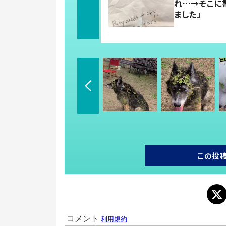
れ…→そこに
ました」
この投