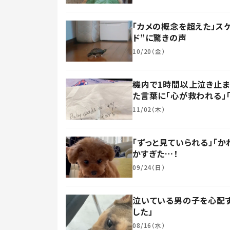
「カメの概念を超えた」ス
ド”に驚きの声
10/20（金）
機内で1時間以上泣き止
た言葉に「心が救われる」
11/02（木）
「ずっと見ていられる」「
かすぎた…！
09/24（日）
泣いている男の子を心配す
した」
08/16（水）