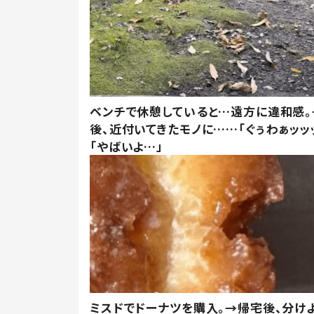
ベンチで休憩していると…遠方に違和感。
後、近付いてきたモノに……「ぐぅわぁッッ
「やばいよ…」
ミスドでドーナツを購入。→帰宅後、分け