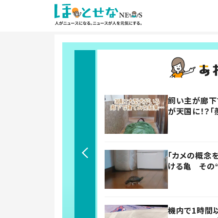
飼い主が廊下
が天国に！？「
「カメの概念
ける亀 その
機内で1時間