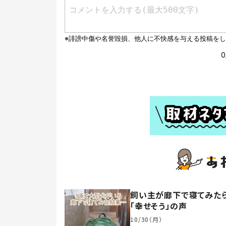
飼い主が廊下で寝てみたら
「幸せそう」の声
10/30（月）