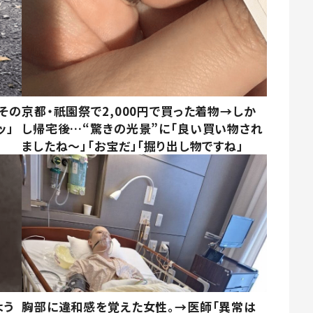
その
京都・祇園祭で2,000円で買った着物→しか
ッ」
し帰宅後…“驚きの光景”に「良い買い物され
ましたね～」「お宝だ」「掘り出し物ですね」
よう
胸部に違和感を覚えた女性。→医師「異常は