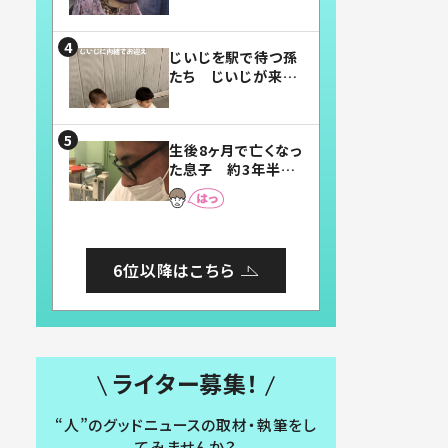
賛したお弁当に「美
味しそう」「お弁当す
ごい」
じいじを駅で待つ孫
たち じいじが来た
瞬間…！？「じいじイ
ケメン」「デレッデレ」
「嬉しくて可愛くてた
生後8ヶ月で亡くなっ
まらない」「幸せにな
た息子 約3年半
れる」
後、当時の妻の日記
に書いてあった本音
とは
6位以降はこちら
ライター募集！
“人”のグッドニュースの取材・執筆をし
てみませんか？