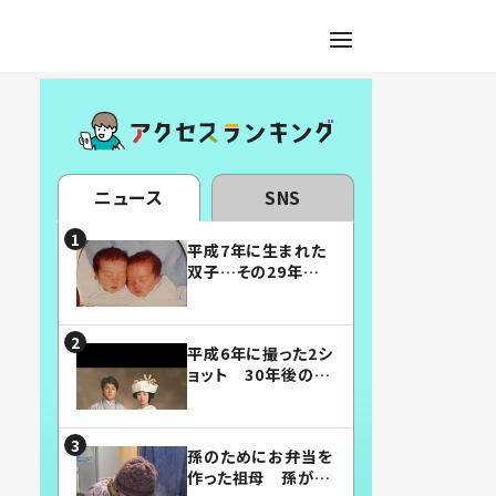
ニュース
SNS
平成7年に生まれた
双子…その29年後
の姿に「漫画みたい」
「素敵すぎる」
平成6年に撮った2シ
ョット 30年後の姿
に…「美男美女」「こ
んな夫婦になりた
い」
孫のためにお弁当を
作った祖母 孫が絶