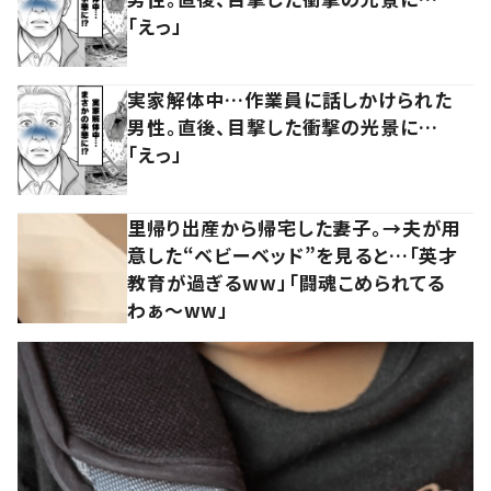
「えっ」
実家解体中…作業員に話しかけられた
男性。直後、目撃した衝撃の光景に…
「えっ」
里帰り出産から帰宅した妻子。→夫が用
意した“ベビーベッド”を見ると…「英才
教育が過ぎるww」「闘魂こめられてる
わぁ～ww」