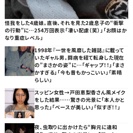
怪我をした4歳娘。直後、それを見た2歳息子の“衝撃
の行動”に…254万回表示「凄い配慮（笑）」「お顔はか
なり重症レベル」
1998年『一世を風靡した雑誌』に載って
いたギャル男。闘病を経て転身した現在
の”まさかの姿”に…「ギャップ！！」「まさ
かすぎる」「今も昔もかっこいい」「素晴
らしい」
スッピン女性→戸田恵梨香さん風メイク
をした結果……驚きの光景に「本人かと
思った」「ベースが美しい」「似すぎ！！」
夜、虫取りに出かけたら“胸元に違和