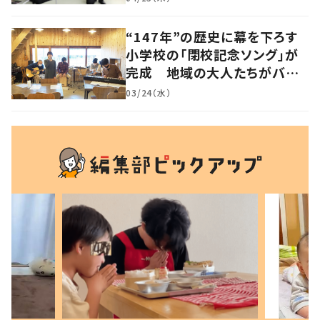
“147年”の歴史に幕を下ろす
小学校の「閉校記念ソング」が
完成 地域の大人たちがバン
ドを結成して応援
03/24（水）