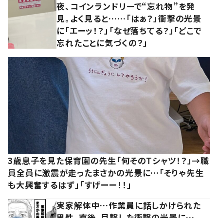
夜、コインランドリーで“忘れ物”を発
見。よく見ると……「はぁ？」衝撃の光景
に「エーッ！？」「なぜ落ちてる？」「どこで
忘れたことに気づくの？」
3歳息子を見た保育園の先生「何そのTシャツ！？」→職
員全員に激震が走ったまさかの光景に…「そりゃ先生
も大興奮するはず」「すげーー！！」
実家解体中…作業員に話しかけられた
男性。直後、目撃した衝撃の光景に…