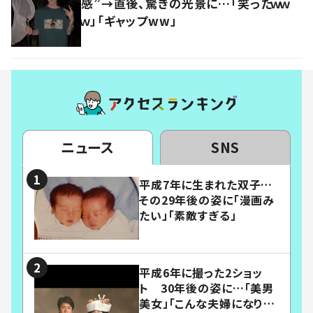
感”→直後、驚きの光景に…「笑ったｗｗ
ｗ」「ギャップww」
ニュース
SNS
平成7年に生まれた双子…
その29年後の姿に「漫画み
たい」「素敵すぎる」
平成6年に撮った2ショッ
ト 30年後の姿に…「美男
美女」「こんな夫婦になりた