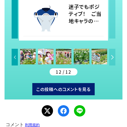
指導員が感じ
迷子でもポジ
たこと
ティブ！ ご当
地キャラの新
星、四国水族館
の「しゅこくん」
は学びの要素
満載のシュモ
クザメ
12 / 12
この投稿へのコメントを見る