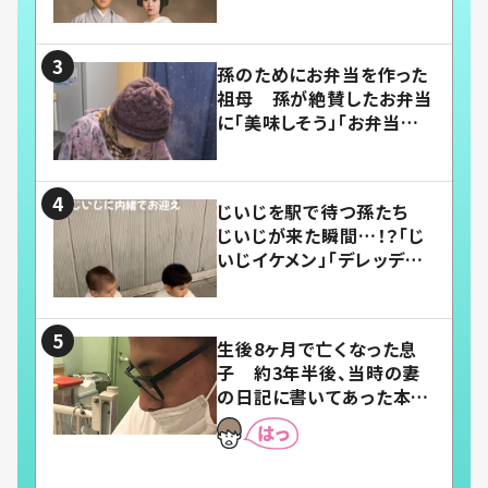
い」
孫のためにお弁当を作った
祖母 孫が絶賛したお弁当
に「美味しそう」「お弁当すご
い」
じいじを駅で待つ孫たち
じいじが来た瞬間…！？「じ
いじイケメン」「デレッデレ」
「嬉しくて可愛くてたまらな
い」「幸せになれる」
生後8ヶ月で亡くなった息
子 約3年半後、当時の妻
の日記に書いてあった本音
とは