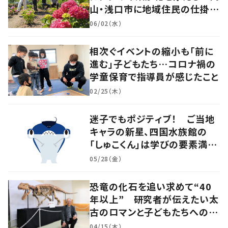
山・浅口市に地域住民の仕掛け
た新スポット！
06/02（水）
相次ぐイベントの縮小も「前に
進む」子どもたち…コロナ禍の
学童保育で指導員が感じたこと
02/25（木）
迷子でもポジティブ！ ご当地
キャラの新星、四国水族館の
「しゅこくん」は学びの要素満載
のシュモクザメ
05/28（金）
恐竜の化石を追い求めて“40
年以上” 研究者が伝えたい太
古のロマンと子どもたちへのメ
ッセージ
04/15（木）