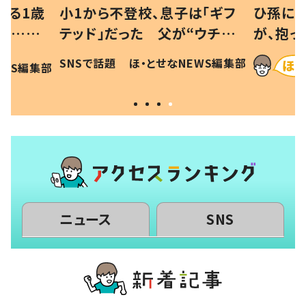
べる1歳
小1から不登校、息子は「ギフ
ひ孫にデ
と…母
テッド」だった 父が“ウチ給
が、抱っ
母の投稿
食”を作り続ける理由とは #令
に「涙が
SNSで話題
ほ・とせなNEWS編集部
EWS編集部
「現行
和の親 #令和の子
方ない」
ニュース
SNS