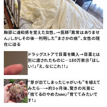
胸部に違和感を覚えた女性。→医師「異常はありませ
ん」しかしその後…判明した”まさかの病”。女性の現
在に迫る
ドラッグストアで目薬を購入→目薬とは
別に渡されたものに…180万表示「ほし
い！」「え、なにこれ！！」
“芽が出てしまったじゃがいも”を植えて
みたら…→約3ヶ月後、驚きの光景に
「捨てるのやめたｗｗ」「育ててみたいで
す！」