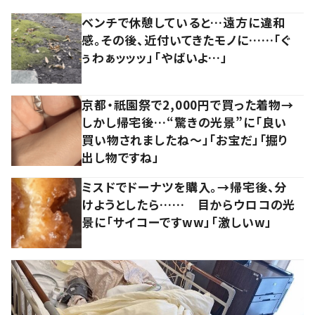
ベンチで休憩していると…遠方に違和
感。その後、近付いてきたモノに……「ぐ
ぅわぁッッッ」「やばいよ…」
京都・祇園祭で2,000円で買った着物→
しかし帰宅後…“驚きの光景”に「良い
買い物されましたね～」「お宝だ」「掘り
出し物ですね」
ミスドでドーナツを購入。→帰宅後、分
けようとしたら…… 目からウロコの光
景に「サイコーですww」「激しいw」