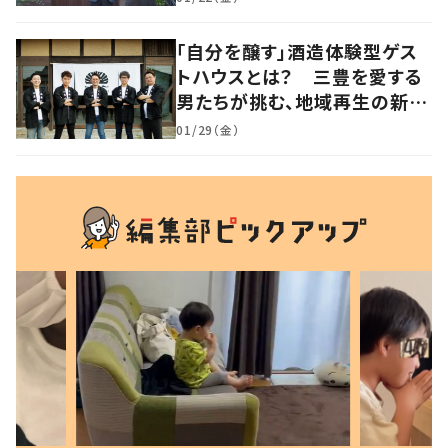
なる宿vol.2】
「自分を醸す」酒造体験型ゲス
トハウスとは？ 三豊を愛する
男たちが挑む、地域再生の新し
いかたち【暮らすように滞在し
01/29（金）
たくなる宿vol.3】