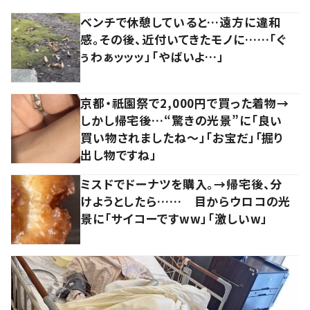
ベンチで休憩していると…遠方に違和
感。その後、近付いてきたモノに……「ぐ
ぅわぁッッッ」「やばいよ…」
京都・祇園祭で2,000円で買った着物→
しかし帰宅後…“驚きの光景”に「良い
買い物されましたね～」「お宝だ」「掘り
出し物ですね」
ミスドでドーナツを購入。→帰宅後、分
けようとしたら…… 目からウロコの光
景に「サイコーですww」「激しいw」