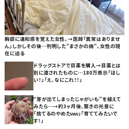
胸部に違和感を覚えた女性。→医師「異常はありませ
ん」しかしその後…判明した”まさかの病”。女性の現
在に迫る
ドラッグストアで目薬を購入→目薬とは
別に渡されたものに…180万表示「ほし
い！」「え、なにこれ！！」
“芽が出てしまったじゃがいも”を植えて
みたら…→約3ヶ月後、驚きの光景に
「捨てるのやめたｗｗ」「育ててみたいで
す！」