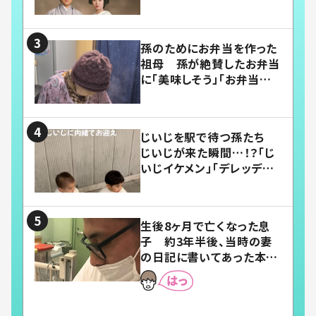
い」
孫のためにお弁当を作った
祖母 孫が絶賛したお弁当
に「美味しそう」「お弁当すご
い」
じいじを駅で待つ孫たち
じいじが来た瞬間…！？「じ
いじイケメン」「デレッデレ」
「嬉しくて可愛くてたまらな
い」「幸せになれる」
生後8ヶ月で亡くなった息
子 約3年半後、当時の妻
の日記に書いてあった本音
とは