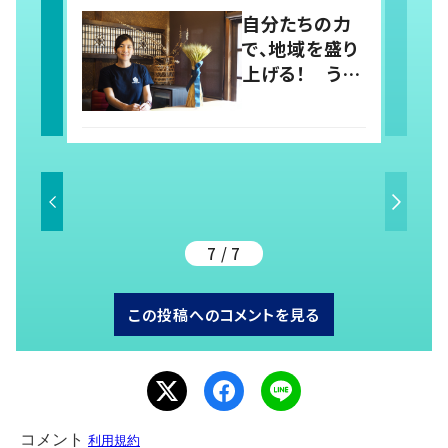
食アート
を追う】
自分たちの力
で、地域を盛り
上げる！ うど
ん文化を伝え
る宿と、地元企
業が集結して
つくり上げた絶
景宿【暮らすよ
うに滞在したく
なる宿vol.6】
7 / 7
この投稿へのコメントを見る