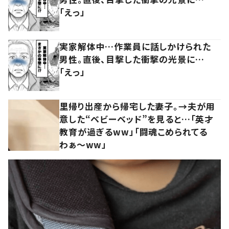
「えっ」
実家解体中…作業員に話しかけられた
男性。直後、目撃した衝撃の光景に…
「えっ」
里帰り出産から帰宅した妻子。→夫が用
意した“ベビーベッド”を見ると…「英才
教育が過ぎるww」「闘魂こめられてる
わぁ～ww」