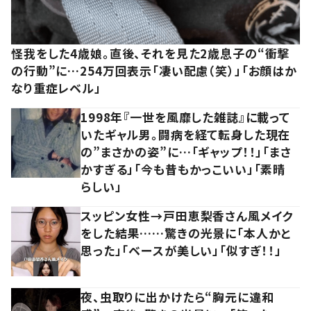
怪我をした4歳娘。直後、それを見た2歳息子の“衝撃
の行動”に…254万回表示「凄い配慮（笑）」「お顔はか
なり重症レベル」
1998年『一世を風靡した雑誌』に載って
いたギャル男。闘病を経て転身した現在
の”まさかの姿”に…「ギャップ！！」「まさ
かすぎる」「今も昔もかっこいい」「素晴
らしい」
スッピン女性→戸田恵梨香さん風メイク
をした結果……驚きの光景に「本人かと
思った」「ベースが美しい」「似すぎ！！」
夜、虫取りに出かけたら“胸元に違和