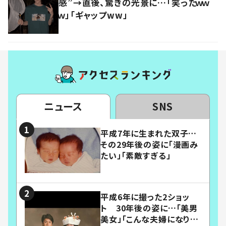
感”→直後、驚きの光景に…「笑ったｗｗ
ｗ」「ギャップww」
ニュース
SNS
平成7年に生まれた双子…
その29年後の姿に「漫画み
たい」「素敵すぎる」
平成6年に撮った2ショッ
ト 30年後の姿に…「美男
美女」「こんな夫婦になりた