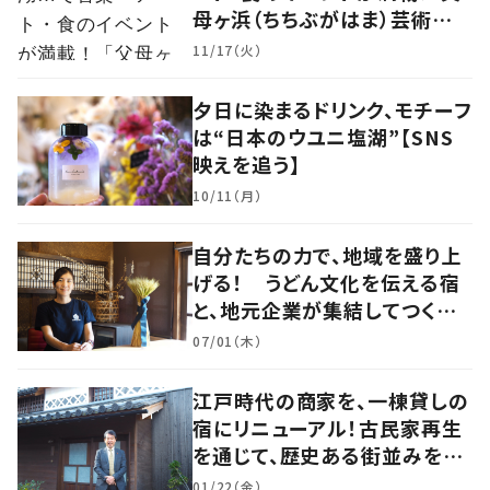
母ヶ浜（ちちぶがはま）芸術祭
vol.0」で生まれたアーティスト
11/17（火）
kou（コウ）の食アート
夕日に染まるドリンク、モチーフ
は“日本のウユニ塩湖”【SNS
映えを追う】
10/11（月）
自分たちの力で、地域を盛り上
げる！ うどん文化を伝える宿
と、地元企業が集結してつくり
上げた絶景宿【暮らすように滞
07/01（木）
在したくなる宿vol.6】
江戸時代の商家を、一棟貸しの
宿にリニューアル！古民家再生
を通じて、歴史ある街並みを守
りたい【暮らすように滞在したく
01/22（金）