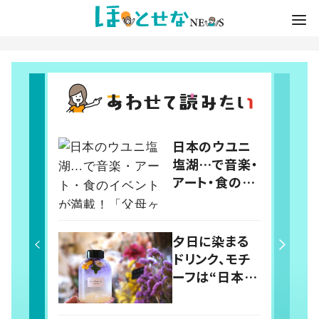
日本のウユニ
塩湖…で音楽・
アート・食のイ
ベントが満載！
「父母ヶ浜（ち
ちぶがはま）芸
夕日に染まる
術祭vol.0」で
ドリンク、モチ
生まれたアー
ーフは“日本の
ティスト
ウユニ塩
kou（コウ）の
湖”【SNS映え