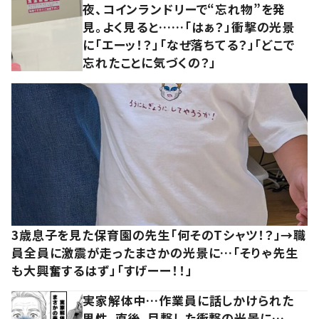
夜、コインランドリーで“忘れ物”を発
見。よく見ると……「はぁ？」衝撃の光景
に「エーッ！？」「なぜ落ちてる？」「どこで
忘れたことに気づくの？」
3歳息子を見た保育園の先生「何そのTシャツ！？」→職
員全員に激震が走ったまさかの光景に…「そりゃ先生
も大興奮するはず」「すげーー！！」
実家解体中…作業員に話しかけられた
男性。直後、目撃した衝撃の光景に…