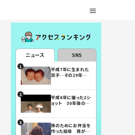
ニュース
SNS
平成7年に生まれた
双子…その29年後
の姿に「漫画みたい」
「素敵すぎる」
平成6年に撮った2シ
ョット 30年後の姿
に…「美男美女」「こ
んな夫婦になりた
い」
孫のためにお弁当を
作った祖母 孫が絶