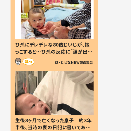
ひ孫にデレデレな80歳じいじが、抱
っこすると…ひ孫の反応に「涙が出ま
した」「可愛くて仕方ない」
ほ・とせなNEWS編集部
生後8ヶ月で亡くなった息子 約3年
半後、当時の妻の日記に書いてあっ