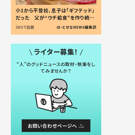
小1から不登校、息子は「ギフテッド」
だった 父が“ウチ給食”を作り続け
る理由とは #令和の親 #令和の子
SNSで話題
ほ・とせなNEWS編集部
ライター募集！
“人”のグッドニュースの取材・執筆をし
てみませんか？
お問い合わせページへ