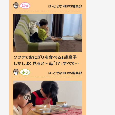
た本音とは
ほ・とせなNEWS編集部
ソファでおにぎりを食べる1歳息子
しかしよく見ると…母「！？」すべてを
察した母の投稿に「可愛いから許
ほ・とせなNEWS編集部
す！」「現行犯〜」