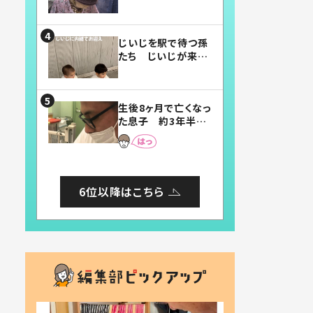
賛したお弁当に「美
味しそう」「お弁当す
ごい」
じいじを駅で待つ孫
たち じいじが来た
瞬間…！？「じいじイ
ケメン」「デレッデレ」
「嬉しくて可愛くてた
生後8ヶ月で亡くなっ
まらない」「幸せにな
た息子 約3年半
れる」
後、当時の妻の日記
に書いてあった本音
とは
6位以降はこちら