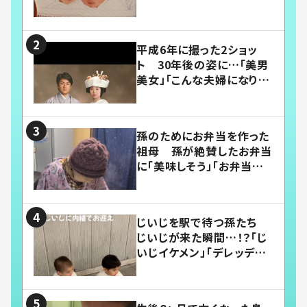
平成6年に撮った2ショッ
ト 30年後の姿に…「美男
美女」「こんな夫婦になりた
い」
孫のためにお弁当を作った
祖母 孫が絶賛したお弁当
に「美味しそう」「お弁当すご
い」
じいじを駅で待つ孫たち
じいじが来た瞬間…！？「じ
いじイケメン」「デレッデレ」
「嬉しくて可愛くてたまらな
い」「幸せになれる」