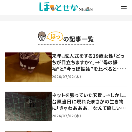
の記事一覧
来年、成人式をする19歳女性「どっ
ちが目立ちますか？」→”母の振
袖”と”今っぽ振袖”を比べると…
「ええ着物やねぇ」「上品で素敵」
2026/07/02（木）
ネットを張っていた玄関。→しかし、
台風当日に現れたまさかの生き物
に「きゃわあああ」「なんて優しい」
「癒されます」
2026/07/02（木）