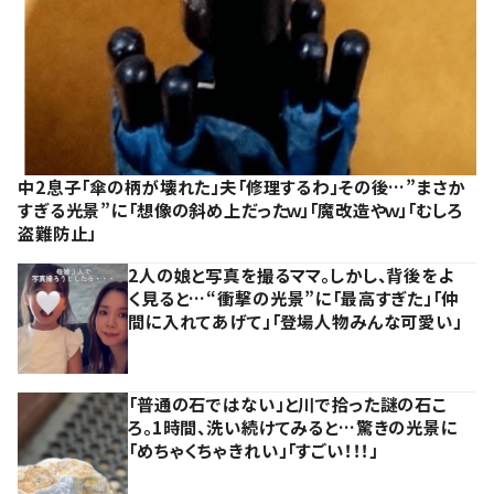
中2息子「傘の柄が壊れた」夫「修理するわ」その後…”まさか
すぎる光景”に「想像の斜め上だったｗ」「魔改造やｗ」「むしろ
盗難防止」
2人の娘と写真を撮るママ。しかし、背後をよ
く見ると…“衝撃の光景”に「最高すぎた」「仲
間に入れてあげて」「登場人物みんな可愛い」
「普通の石ではない」と川で拾った謎の石こ
ろ。1時間、洗い続けてみると…驚きの光景に
「めちゃくちゃきれい」「すごい！！！」