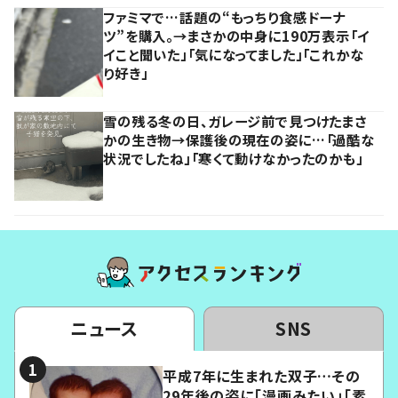
ファミマで…話題の“もっちり食感ドーナ
ツ”を購入。→まさかの中身に190万表示「イ
イこと聞いた」「気になってました」「これかな
り好き」
雪の残る冬の日、ガレージ前で見つけたまさ
かの生き物→保護後の現在の姿に…「過酷な
状況でしたね」「寒くて動けなかったのかも」
ニュース
SNS
平成7年に生まれた双子…その
29年後の姿に「漫画みたい」「素