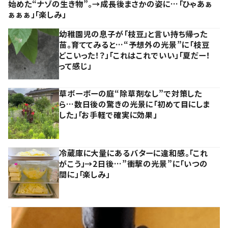
始めた“ナゾの生き物”。→成長後まさかの姿に…「ひゃあぁ
ぁぁぁ」「楽しみ」
幼稚園児の息子が「枝豆」と言い持ち帰った
苗。育ててみると…“予想外の光景”に「枝豆
どこいった！？」「これはこれでいい」「夏だー！
って感じ」
草ボーボーの庭“除草剤なし”で対策した
ら…数日後の驚きの光景に「初めて目にしま
した」「お手軽で確実に効果」
冷蔵庫に大量にあるバターに違和感。「これ
がこう」→2日後…”衝撃の光景”に「いつの
間に」「楽しみ」