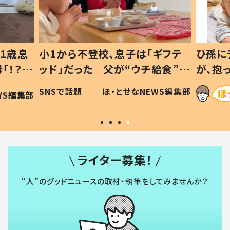
1歳息
小1から不登校、息子は「ギフテ
ひ孫に
「！？」
ッド」だった 父が“ウチ給食”を
が、抱
に「可愛
作り続ける理由とは #令和の親
「涙が
SNSで話題
ほ・とせなNEWS編集部
WS編集部
#令和の子
い」
ライター募集！
“人”のグッドニュースの取材・執筆をしてみませんか？