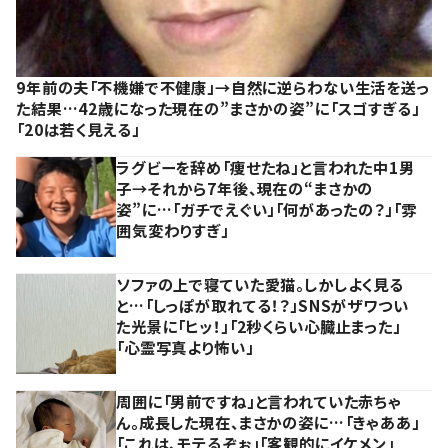
9年前の夫「不機嫌で不健康」→自然に逆らわない生活を送っ
た結果…42歳になった現在の”まさかの姿”に「スゴすぎる」
「20は若く見える」
ラグビーを辞め「痩せたね」と言われた中1男
子→それから7年後、現在の“まさかの
姿”に…「ガチでえぐい」「何があったの？」「雰
囲気変わりすぎ」
ソファの上で寝ていた愛猫。しかしよく見る
と…「しっぽが取れてる！？」SNSがザワつい
た光景に「ヒッ！」「2秒くらい心臓止まった」
「心霊写真より怖い」
周囲に「男前ですね」と言われていた赤ちゃ
ん。成長した現在、まさかの姿に…「きゃああ」
「これは、モテるぞぉ」「客観的にイケメン」