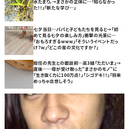
水たまり。→まさかの正体に…「知らなかっ
た！！」「新たな学び…」
七夕当日…パパと子どもたちを見ると→「初
めて見る七夕の楽しみ方」衝撃の光景に…
「おもろすぎるwww」「そういうイベントだっ
け？w」「どこの星の文化ですか？」
担任の先生との面談前…高3娘「ただいま」→
直後……母が受け取った”まさかのモノ”に
「生き抜く力に100万点！」「シゴデキ！！」「将来
めっちゃ出世しそう」