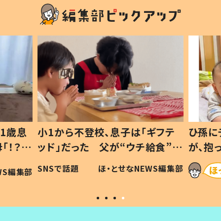
1歳息
小1から不登校、息子は「ギフテ
ひ孫に
「！？」
ッド」だった 父が“ウチ給食”を
が、抱
に「可愛
作り続ける理由とは #令和の親
「涙が
SNSで話題
ほ・とせなNEWS編集部
WS編集部
#令和の子
い」