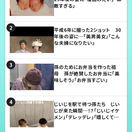
敵すぎる」
平成6年に撮った2ショット 30
年後の姿に…「美男美女」「こん
な夫婦になりたい」
孫のためにお弁当を作った祖
母 孫が絶賛したお弁当に「美
味しそう」「お弁当すごい」
じいじを駅で待つ孫たち じい
じが来た瞬間…！？「じいじイケ
メン」「デレッデレ」「嬉しくて可
愛くてたまらない」「幸せになれ
る」