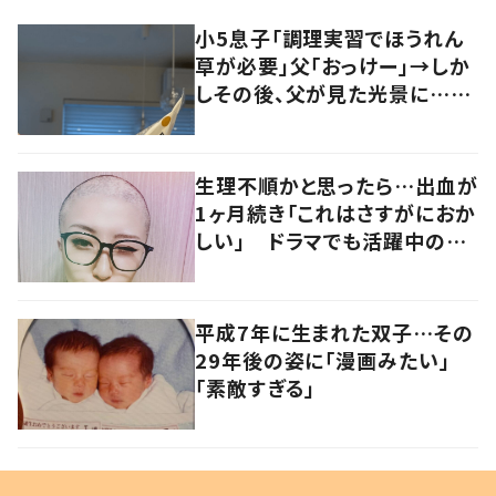
小5息子「調理実習でほうれん
草が必要」父「おっけー」→しか
しその後、父が見た光景に…
「しごでき」「ありがたい！！」
生理不順かと思ったら…出血が
1ヶ月続き「これはさすがにおか
しい」 ドラマでも活躍中の女
優を襲った病とは
平成7年に生まれた双子…その
29年後の姿に「漫画みたい」
「素敵すぎる」