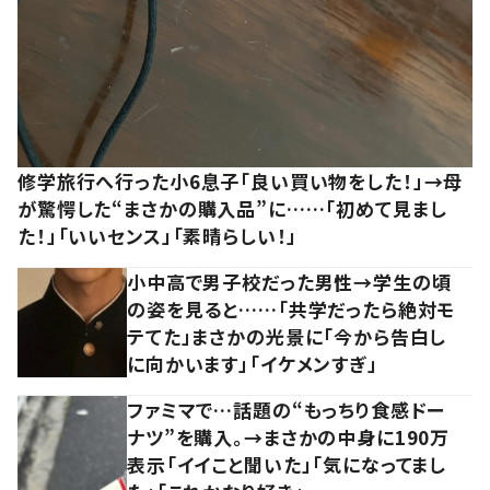
修学旅行へ行った小6息子「良い買い物をした！」→母
が驚愕した“まさかの購入品”に……「初めて見まし
た！」「いいセンス」「素晴らしい！」
小中高で男子校だった男性→学生の頃
の姿を見ると……「共学だったら絶対モ
テてた」まさかの光景に「今から告白し
に向かいます」「イケメンすぎ」
ファミマで…話題の“もっちり食感ドー
ナツ”を購入。→まさかの中身に190万
表示「イイこと聞いた」「気になってまし