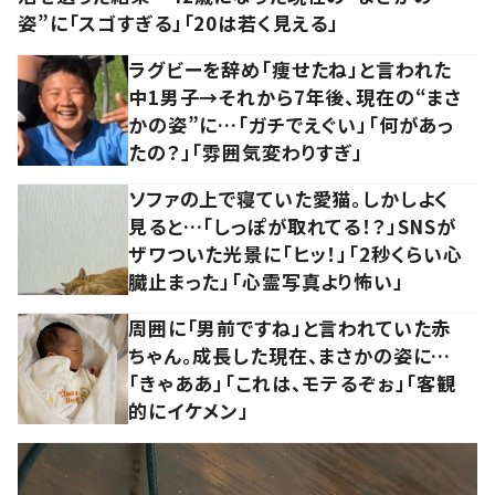
姿”に「スゴすぎる」「20は若く見える」
ラグビーを辞め「痩せたね」と言われた
中1男子→それから7年後、現在の“まさ
かの姿”に…「ガチでえぐい」「何があっ
たの？」「雰囲気変わりすぎ」
ソファの上で寝ていた愛猫。しかしよく
見ると…「しっぽが取れてる！？」SNSが
ザワついた光景に「ヒッ！」「2秒くらい心
臓止まった」「心霊写真より怖い」
周囲に「男前ですね」と言われていた赤
ちゃん。成長した現在、まさかの姿に…
「きゃああ」「これは、モテるぞぉ」「客観
的にイケメン」