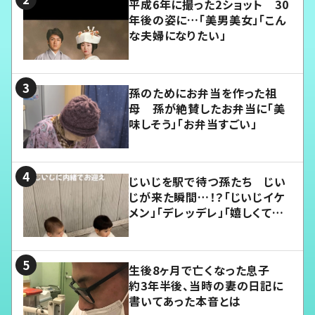
平成6年に撮った2ショット 30
年後の姿に…「美男美女」「こん
な夫婦になりたい」
孫のためにお弁当を作った祖
母 孫が絶賛したお弁当に「美
味しそう」「お弁当すごい」
じいじを駅で待つ孫たち じい
じが来た瞬間…！？「じいじイケ
メン」「デレッデレ」「嬉しくて可
愛くてたまらない」「幸せになれ
る」
生後8ヶ月で亡くなった息子
約3年半後、当時の妻の日記に
書いてあった本音とは