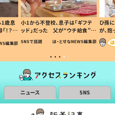
1歳息
小1から不登校、息子は「ギフテ
ひ孫に
「！？」
ッド」だった 父が“ウチ給食”を
が、抱
に「可愛
作り続ける理由とは #令和の親
「涙が
SNSで話題
ほ・とせなNEWS編集部
WS編集部
#令和の子
い」
ニュース
SNS