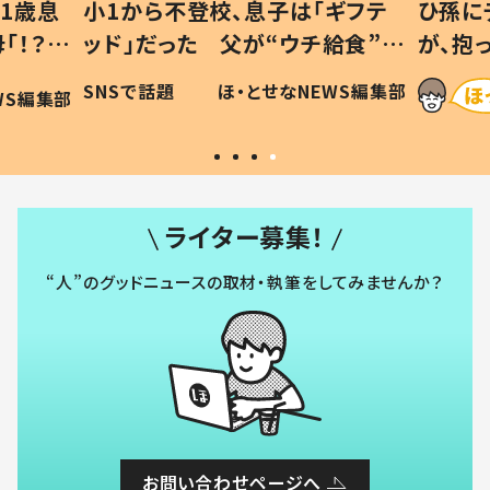
1歳息
小1から不登校、息子は「ギフテ
ひ孫に
「！？」
ッド」だった 父が“ウチ給食”を
が、抱
に「可愛
作り続ける理由とは #令和の親
「涙が
SNSで話題
ほ・とせなNEWS編集部
WS編集部
#令和の子
い」
ライター募集！
“人”のグッドニュースの取材・執筆をしてみませんか？
お問い合わせページへ