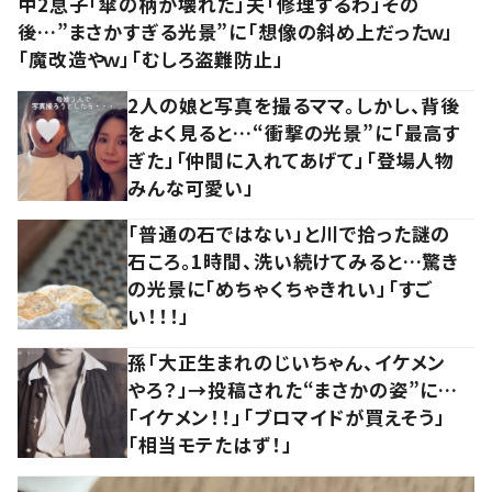
中2息子「傘の柄が壊れた」夫「修理するわ」その
後…”まさかすぎる光景”に「想像の斜め上だったｗ」
「魔改造やｗ」「むしろ盗難防止」
2人の娘と写真を撮るママ。しかし、背後
をよく見ると…“衝撃の光景”に「最高す
ぎた」「仲間に入れてあげて」「登場人物
みんな可愛い」
「普通の石ではない」と川で拾った謎の
石ころ。1時間、洗い続けてみると…驚き
の光景に「めちゃくちゃきれい」「すご
い！！！」
孫「大正生まれのじいちゃん、イケメン
やろ？」→投稿された“まさかの姿”に…
「イケメン！！」「ブロマイドが買えそう」
「相当モテたはず！」