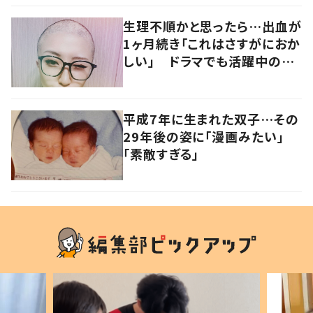
のに耐えられないｗ」「悲壮感す
ごい」
生理不順かと思ったら…出血が
1ヶ月続き「これはさすがにおか
しい」 ドラマでも活躍中の女
優を襲った病とは
平成7年に生まれた双子…その
29年後の姿に「漫画みたい」
「素敵すぎる」