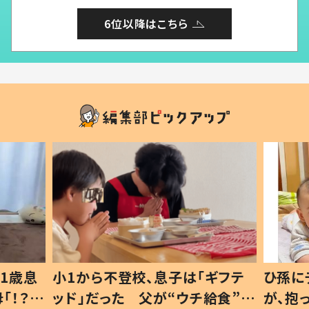
6位以降はこちら
1歳息
小1から不登校、息子は「ギフテ
ひ孫に
「！？」
ッド」だった 父が“ウチ給食”を
が、抱