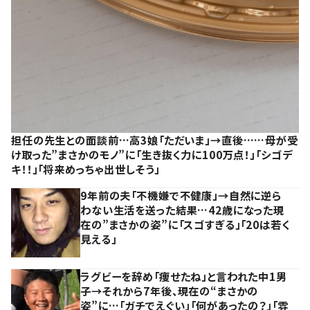
担任の先生との面談前…高3娘「ただいま」→直後……母が受
け取った”まさかのモノ”に「生き抜く力に100万点！」「シゴデ
キ！！」「将来めっちゃ出世しそう」
9年前の夫「不機嫌で不健康」→自然に逆ら
わない生活を送った結果…42歳になった現
在の”まさかの姿”に「スゴすぎる」「20は若く
見える」
ラグビーを辞め「痩せたね」と言われた中1男
子→それから7年後、現在の“まさかの
姿”に…「ガチでえぐい」「何があったの？」「雰