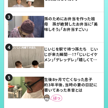
孫のためにお弁当を作った祖
母 孫が絶賛したお弁当に「美
味しそう」「お弁当すごい」
じいじを駅で待つ孫たち じい
じが来た瞬間…！？「じいじイケ
メン」「デレッデレ」「嬉しくて可
愛くてたまらない」「幸せになれ
る」
生後8ヶ月で亡くなった息子
約3年半後、当時の妻の日記に
書いてあった本音とは