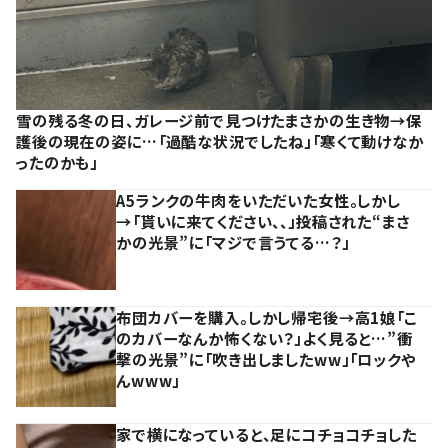
雪の残る冬の日、ガレージ前で見つけたまさかの生き物→保
護後の現在の姿に…「過酷な状況でしたね」「寒くて動けなか
ったのかも」
A5ランクの牛肉をいただいた女性。しかし
→「貰いに来てください、、」投稿された“まさ
かの光景”に「マジで言うてる…？」
布団カバーを購入。しかし帰宅後→高1娘「こ
のカバーなんか怖くない？」よく見ると…”衝
撃の光景”に「吹き出しましたww」「ロックや
んwww」
家で横になっていると、足にコチョコチョした