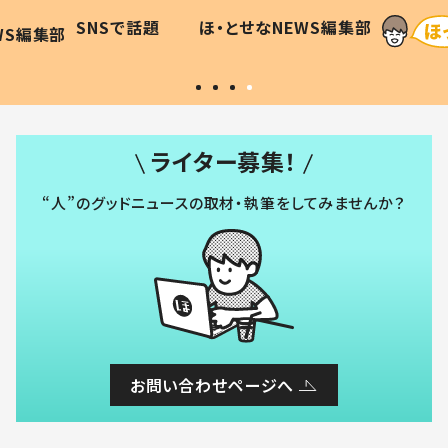
に「可愛
作り続ける理由とは #令和の親
「涙が
SNSで話題
ほ・とせなNEWS編集部
WS編集部
#令和の子
い」
ライター募集！
“人”のグッドニュースの取材・執筆をしてみませんか？
お問い合わせページへ