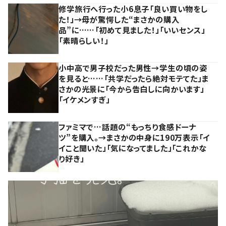
修学旅行へ行った小6息子「良い買い物をし
た！」→母が驚愕した“まさかの購入
品”に……「初めて見ました！」「いいセンス」
「素晴らしい！」
小中高で男子校だった男性→学生の頃の姿
を見ると……「共学だったら絶対モテてた」ま
さかの光景に「今から告白しに向かいます」
「イケメンすぎ」
ファミマで…話題の“もっちり食感ドーナ
ツ”を購入。→まさかの中身に190万表示「イ
イこと聞いた」「気になってました」「これかな
り好き」