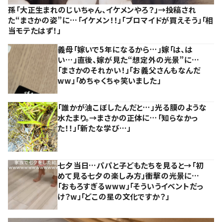
孫「大正生まれのじいちゃん、イケメンやろ？」→投稿され
た“まさかの姿”に…「イケメン！！」「ブロマイドが買えそう」「相
当モテたはず！」
義母「嫁いで5年になるから…」嫁「は、は
い…」直後、嫁が見た“想定外の光景”に…
「まさかのそれかい！」「お義父さんもなんだ
ww」「めちゃくちゃ笑いました」
「誰かが油こぼしたんだと…」光る膜のような
水たまり。→まさかの正体に…「知らなかっ
た！！」「新たな学び…」
七夕当日…パパと子どもたちを見ると→「初
めて見る七夕の楽しみ方」衝撃の光景に…
「おもろすぎるwww」「そういうイベントだっ
け？w」「どこの星の文化ですか？」