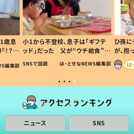
1歳息
小1から不登校、息子は「ギフテ
ひ孫に
「！？」
ッド」だった 父が“ウチ給食”を
が、抱
に「可愛
作り続ける理由とは #令和の親
「涙が
SNSで話題
ほ・とせなNEWS編集部
WS編集部
#令和の子
い」
ニュース
SNS