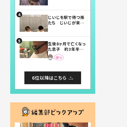
賛したお弁当に「美
味しそう」「お弁当す
ごい」
じいじを駅で待つ孫
たち じいじが来た
瞬間…！？「じいじイ
ケメン」「デレッデレ」
「嬉しくて可愛くてた
生後8ヶ月で亡くなっ
まらない」「幸せにな
た息子 約3年半
れる」
後、当時の妻の日記
に書いてあった本音
とは
6位以降はこちら