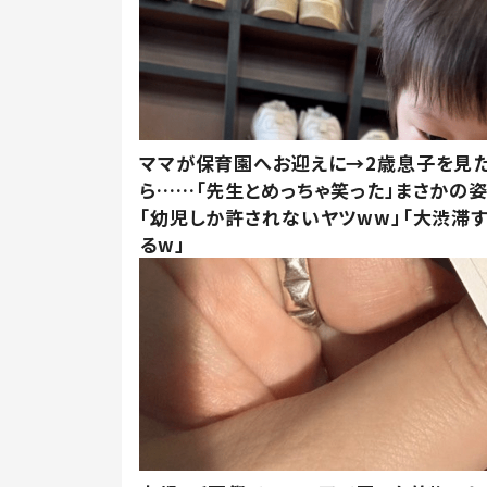
ママが保育園へお迎えに→2歳息子を見
ら……「先生とめっちゃ笑った」まさかの
「幼児しか許されないヤツww」「大渋滞
るw」