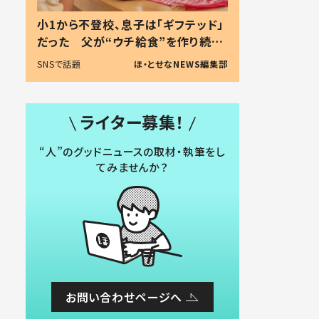
小1から不登校、息子は「ギフテッド」
だった 父が“ウチ給食”を作り続け
る理由とは #令和の親 #令和の子
SNSで話題
ほ・とせなNEWS編集部
ライター募集！
“人”のグッドニュースの取材・執筆をし
てみませんか？
お問い合わせページへ