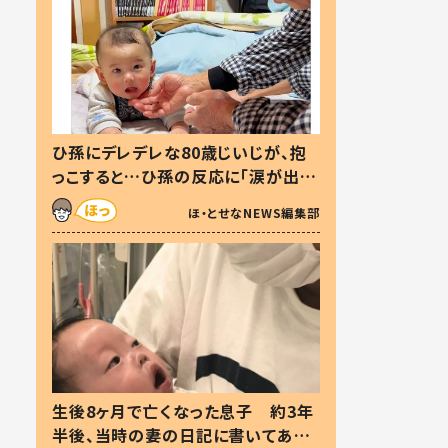
ひ孫にデレデレな80歳じいじが、抱
っこすると…ひ孫の反応に「涙が出ま
した」「可愛くて仕方ない」
ほ・とせなNEWS編集部
生後8ヶ月で亡くなった息子 約3年
半後、当時の妻の日記に書いてあっ