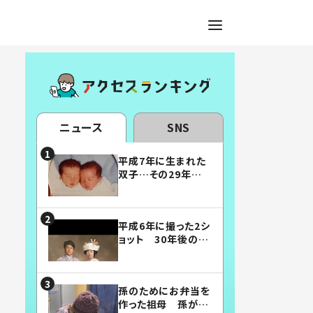
ニュース
SNS
平成7年に生まれた
双子…その29年後
の姿に「漫画みたい」
「素敵すぎる」
平成6年に撮った2シ
ョット 30年後の姿
に…「美男美女」「こ
んな夫婦になりた
い」
孫のためにお弁当を
作った祖母 孫が絶