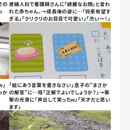
その
産婦人科で看護師さんに「綺麗なお顔」と言わ
っ
れた赤ちゃん。→成長後の姿に…「将来有望す
ぎる」「クリクリのお目目で可愛い」「渋い～！」
w」
「絵にあう言葉を書きなさい」息子の”まさか
わか
の解答”に…母「正解でよいでしょうか？」→衝
撃の光景に「声出して笑ったｗ」「天才だと思い
ます」