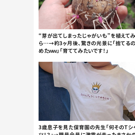
“芽が出てしまったじゃがいも”を植えて
ら…→約3ヶ月後、驚きの光景に「捨てる
めたｗｗ」「育ててみたいです！」
3歳息子を見た保育園の先生「何そのTシ
ツ！？」→職員全員に激震が走ったまさか