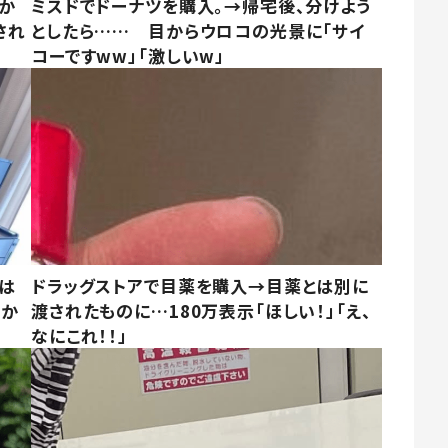
しか
ミスドでドーナツを購入。→帰宅後、分けよう
され
としたら…… 目からウロコの光景に「サイ
コーですww」「激しいw」
は
ドラッグストアで目薬を購入→目薬とは別に
さか
渡されたものに…180万表示「ほしい！」「え、
なにこれ！！」