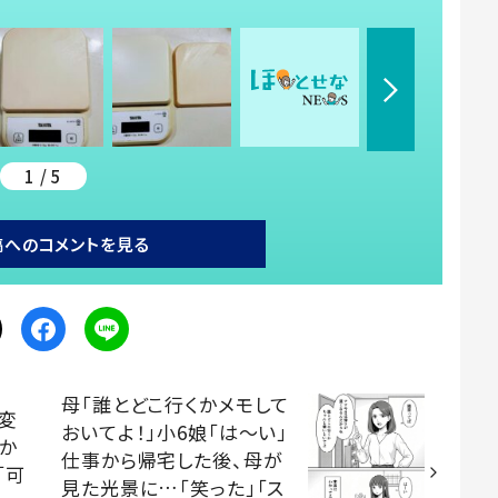
1 / 5
稿へのコメントを見る
母「誰とどこ行くかメモして
変
おいてよ！」小6娘「は～い」
さか
仕事から帰宅した後、母が
「可
見た光景に…「笑った」「ス