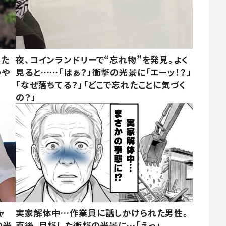
みた
夜、コインランドリーで“忘れ物”を発見。よく
のや
見ると……「はぁ？」衝撃の光景に「エーッ！？」
「なぜ落ちてる？」「どこで忘れたことに気づく
の？」
ャ
実家解体中…作業員に話しかけられた男性。
の光
直後、目撃した衝撃の光景に…「えっ」