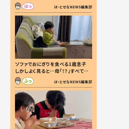
た本音とは
ほ・とせなNEWS編集部
ソファでおにぎりを食べる1歳息子
しかしよく見ると…母「！？」すべてを
察した母の投稿に「可愛いから許
ほ・とせなNEWS編集部
す！」「現行犯〜」