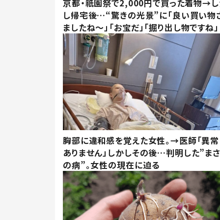
京都・祇園祭で2,000円で買った着物→
し帰宅後…“驚きの光景”に「良い買い物
ましたね～」「お宝だ」「掘り出し物ですね」
胸部に違和感を覚えた女性。→医師「異常
ありません」しかしその後…判明した”ま
の病”。女性の現在に迫る