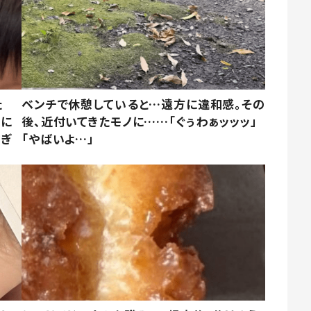
た
ベンチで休憩していると…遠方に違和感。その
姿に
後、近付いてきたモノに……「ぐぅわぁッッッ」
すぎ
「やばいよ…」