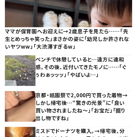
ママが保育園へお迎えに→2歳息子を見たら……「先
生とめっちゃ笑った」まさかの姿に「幼児しか許されな
いヤツww」「大渋滞すぎるw」
ベンチで休憩していると…遠方に違和
感。その後、近付いてきたモノに……「ぐ
ぅわぁッッッ」「やばいよ…」
京都・祇園祭で2,000円で買った着物→
しかし帰宅後…“驚きの光景”に「良い
買い物されましたね～」「お宝だ」「掘り
出し物ですね」
ミスドでドーナツを購入。→帰宅後、分