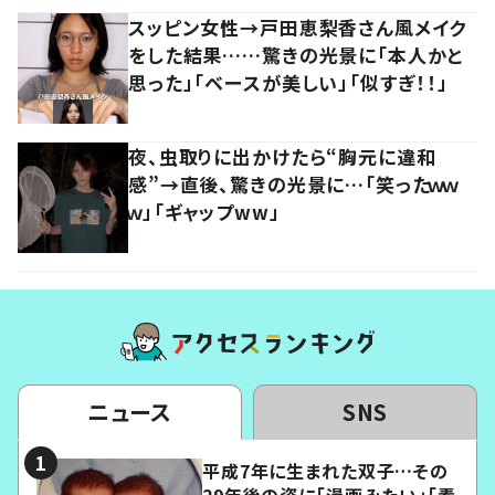
スッピン女性→戸田恵梨香さん風メイク
をした結果……驚きの光景に「本人かと
思った」「ベースが美しい」「似すぎ！！」
夜、虫取りに出かけたら“胸元に違和
感”→直後、驚きの光景に…「笑ったｗｗ
ｗ」「ギャップww」
ニュース
SNS
平成7年に生まれた双子…その
29年後の姿に「漫画みたい」「素