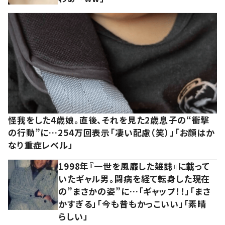
怪我をした4歳娘。直後、それを見た2歳息子の“衝撃
の行動”に…254万回表示「凄い配慮（笑）」「お顔はか
なり重症レベル」
1998年『一世を風靡した雑誌』に載って
いたギャル男。闘病を経て転身した現在
の”まさかの姿”に…「ギャップ！！」「まさ
かすぎる」「今も昔もかっこいい」「素晴
らしい」