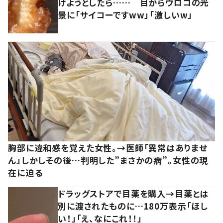
けようとしたら…… 目からウロコの光
景に「サイコーですww」「激しいw」
胸部に違和感を覚えた女性。→医師「異常はありませ
ん」しかしその後…判明した”まさかの病”。女性の現
在に迫る
ドラッグストアで目薬を購入→目薬とは
別に渡されたものに…180万表示「ほし
い！」「え、なにこれ！！」