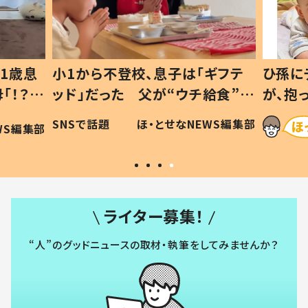
1歳息
小1から不登校、息子は「ギフテ
ひ孫に
「！？」
ッド」だった 父が“ウチ給食”を
が、抱
に「可愛
作り続ける理由とは #令和の親
「涙が
SNSで話題
ほ・とせなNEWS編集部
WS編集部
#令和の子
い」
ライター募集！
“人”のグッドニュースの取材・執筆をしてみませんか？