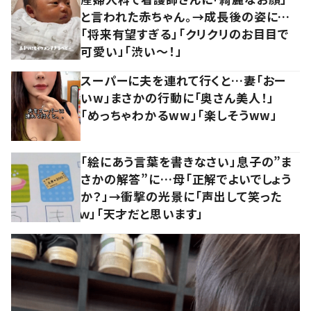
と言われた赤ちゃん。→成長後の姿に…
「将来有望すぎる」「クリクリのお目目で
可愛い」「渋い～！」
スーパーに夫を連れて行くと…妻「おー
いw」まさかの行動に「奥さん美人！」
「めっちゃわかるww」「楽しそうww」
「絵にあう言葉を書きなさい」息子の”ま
さかの解答”に…母「正解でよいでしょう
か？」→衝撃の光景に「声出して笑った
ｗ」「天才だと思います」