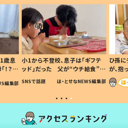
1歳息
小1から不登校、息子は「ギフテ
ひ孫に
「！？」
ッド」だった 父が“ウチ給食”を
が、抱
に「可愛
作り続ける理由とは #令和の親
「涙が
SNSで話題
ほ・とせなNEWS編集部
WS編集部
#令和の子
い」