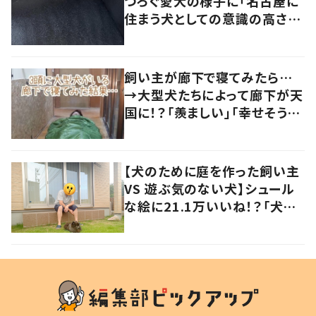
つろぐ愛犬の様子に「名古屋に
住まう犬としての意識の高さ
が…」「待ってww」「芸達者！！」
飼い主が廊下で寝てみたら…
→大型犬たちによって廊下が天
国に！？「羨ましい」「幸せそう」
の声
【犬のために庭を作った飼い主
VS 遊ぶ気のない犬】シュール
な絵に21.1万いいね！？「犬の
強い意志を感じる」