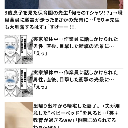
3歳息子を見た保育園の先生「何そのTシャツ！？」→職
員全員に激震が走ったまさかの光景に…「そりゃ先生
も大興奮するはず」「すげーー！！」
実家解体中…作業員に話しかけられた
男性。直後、目撃した衝撃の光景に…
「えっ」
実家解体中…作業員に話しかけられた
男性。直後、目撃した衝撃の光景に…
「えっ」
里帰り出産から帰宅した妻子。→夫が用
意した“ベビーベッド”を見ると…「英才
教育が過ぎるww」「闘魂こめられてる
わぁ～ww」