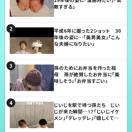
敵すぎる」
平成6年に撮った2ショット 30
年後の姿に…「美男美女」「こん
な夫婦になりたい」
孫のためにお弁当を作った祖
母 孫が絶賛したお弁当に「美
味しそう」「お弁当すごい」
じいじを駅で待つ孫たち じい
じが来た瞬間…！？「じいじイケ
メン」「デレッデレ」「嬉しくて可
愛くてたまらない」「幸せになれ
る」