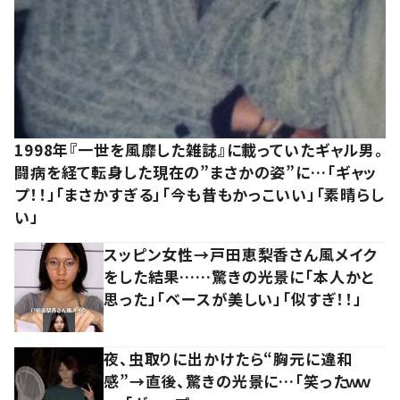
1998年『一世を風靡した雑誌』に載っていたギャル男。
闘病を経て転身した現在の”まさかの姿”に…「ギャッ
プ！！」「まさかすぎる」「今も昔もかっこいい」「素晴らし
い」
スッピン女性→戸田恵梨香さん風メイク
をした結果……驚きの光景に「本人かと
思った」「ベースが美しい」「似すぎ！！」
夜、虫取りに出かけたら“胸元に違和
感”→直後、驚きの光景に…「笑ったｗｗ