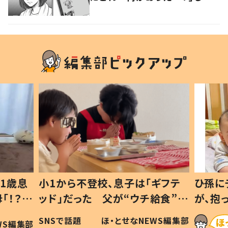
しその後、母が目撃したまさか
の光景に「策士」「笑ってしまっ
たｗｗｗ」
1歳息
小1から不登校、息子は「ギフテ
ひ孫に
「！？」
ッド」だった 父が“ウチ給食”を
が、抱
に「可愛
作り続ける理由とは #令和の親
「涙が
SNSで話題
ほ・とせなNEWS編集部
WS編集部