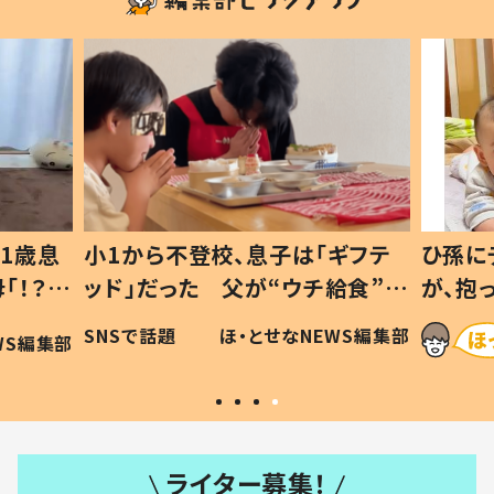
1歳息
小1から不登校、息子は「ギフテ
ひ孫に
「！？」
ッド」だった 父が“ウチ給食”を
が、抱
に「可愛
作り続ける理由とは #令和の親
「涙が
SNSで話題
ほ・とせなNEWS編集部
WS編集部
#令和の子
い」
ライター募集！