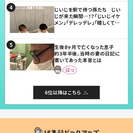
じいじを駅で待つ孫たち じい
じが来た瞬間…！？「じいじイケ
メン」「デレッデレ」「嬉しくて可
愛くてたまらない」「幸せになれ
る」
生後8ヶ月で亡くなった息子
約3年半後、当時の妻の日記に
書いてあった本音とは
6位以降はこちら