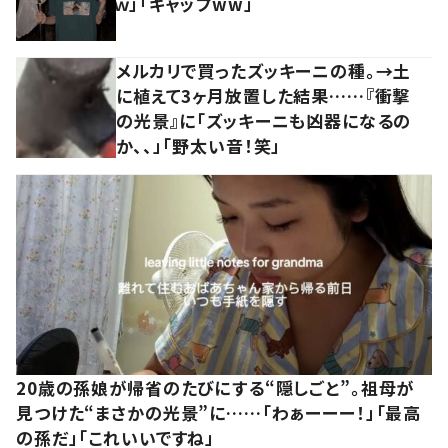
ｗ」「ギャップww」
メルカリで買ったズッキーニの種。→土
に植えて3ヶ月放置した結果……『衝撃
の光景』に「ズッキーニも凶器になるの
か、、」「野太い音！笑」
20歳の孫娘が帰省のたびにする“隠しごと”。祖母が
見つけた“まさかの光景”に……「わぁーーー！」「最高
の孫だ」「これいいですね」