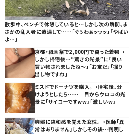
散歩中、ベンチで休憩していると…しかし次の瞬間、ま
さかの乱入者に遭遇して……「ぐぅわぁッッッ」「やばい
よ…」
京都・祇園祭で2,000円で買った着物→
しかし帰宅後…“驚きの光景”に「良い
買い物されましたね～」「お宝だ」「掘り
出し物ですね」
ミスドでドーナツを購入。→帰宅後、分
けようとしたら…… 目からウロコの光
景に「サイコーですww」「激しいw」
胸部に違和感を覚えた女性。→医師「異
常はありません」しかしその後…判明し