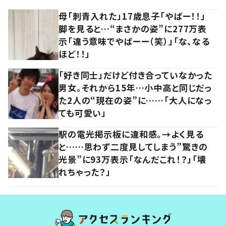
母「刺青入れた」17歳息子「やばー！！」
脚を見ると…“まさかの姿”に277万表
示「違う意味でやばーー（笑）」「な、なる
ほど！！」
「好き同士」だけど付き合っていなかった
男女。それから15年…小中高と同じだっ
た2人の“現在の姿”に……「大人になっ
ても可愛い」
駅の電光掲示板に違和感。→よく見る
と……思わず二度見してしまう”驚きの
光景”に93万表示「なんだこれ！？」「壊
れちゃった？」