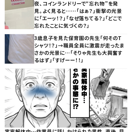
夜、コインランドリーで“忘れ物”を発
見。よく見ると……「はぁ？」衝撃の光景
に「エーッ！？」「なぜ落ちてる？」「どこで
忘れたことに気づくの？」
3歳息子を見た保育園の先生「何そのT
シャツ！？」→職員全員に激震が走ったま
さかの光景に…「そりゃ先生も大興奮す
るはず」「すげーー！！」
実家解体中…作業員に話しかけられた男性。直後、目