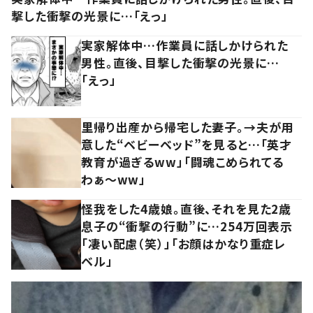
撃した衝撃の光景に…「えっ」
実家解体中…作業員に話しかけられた
男性。直後、目撃した衝撃の光景に…
「えっ」
里帰り出産から帰宅した妻子。→夫が用
意した“ベビーベッド”を見ると…「英才
教育が過ぎるww」「闘魂こめられてる
わぁ～ww」
怪我をした4歳娘。直後、それを見た2歳
息子の“衝撃の行動”に…254万回表示
「凄い配慮（笑）」「お顔はかなり重症レ
ベル」