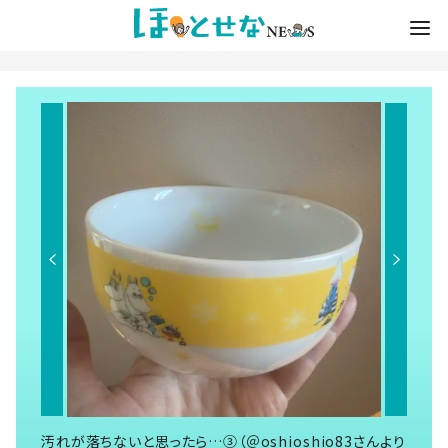
汚れが落ちないと思ったら…③（＠oshioshio83さんより