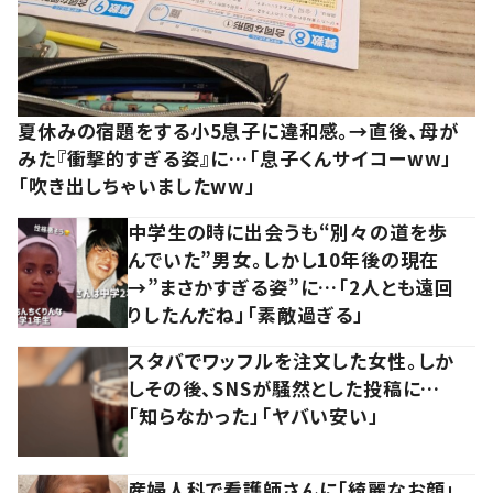
夏休みの宿題をする小5息子に違和感。→直後、母が
みた『衝撃的すぎる姿』に…「息子くんサイコーww」
「吹き出しちゃいましたww」
中学生の時に出会うも“別々の道を歩
んでいた”男女。しかし10年後の現在
→”まさかすぎる姿”に…「2人とも遠回
りしたんだね」「素敵過ぎる」
スタバでワッフルを注文した女性。しか
しその後、SNSが騒然とした投稿に…
「知らなかった」「ヤバい安い」
産婦人科で看護師さんに「綺麗なお顔」