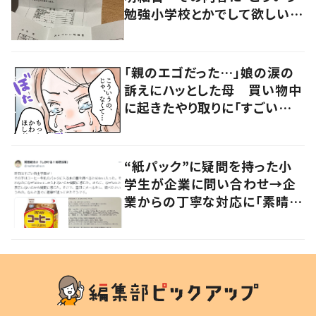
勉強小学校とかでして欲しい」
「社会勉強になりますね」の声
「親のエゴだった…」娘の涙の
訴えにハッとした母 買い物中
に起きたやり取りに「すごい分
かる」「改めて気付かされた」
“紙パック”に疑問を持った小
学生が企業に問い合わせ→企
業からの丁寧な対応に「素晴ら
しい」の声