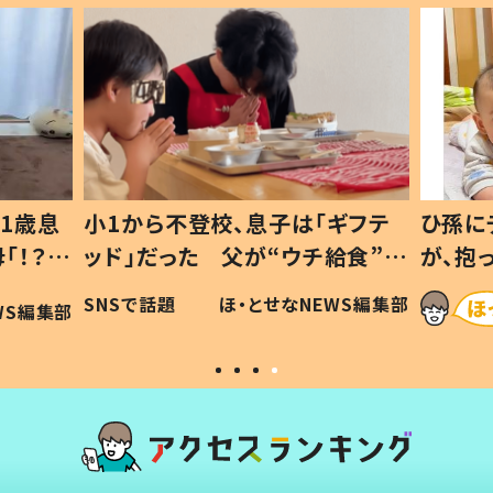
1歳息
小1から不登校、息子は「ギフテ
ひ孫に
「！？」
ッド」だった 父が“ウチ給食”を
が、抱
に「可愛
作り続ける理由とは #令和の親
「涙が
SNSで話題
ほ・とせなNEWS編集部
WS編集部
#令和の子
い」