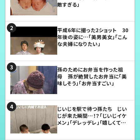
敵すぎる」
平成6年に撮った2ショット 30
年後の姿に…「美男美女」「こん
な夫婦になりたい」
孫のためにお弁当を作った祖
母 孫が絶賛したお弁当に「美
味しそう」「お弁当すごい」
じいじを駅で待つ孫たち じい
じが来た瞬間…！？「じいじイケ
メン」「デレッデレ」「嬉しくて可
愛くてたまらない」「幸せになれ
る」