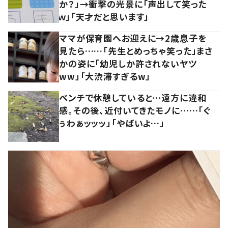
か？」→衝撃の光景に「声出して笑った
ｗ」「天才だと思います」
ママが保育園へお迎えに→2歳息子を
見たら……「先生とめっちゃ笑った」まさ
かの姿に「幼児しか許されないヤツ
ww」「大渋滞すぎるw」
ベンチで休憩していると…遠方に違和
感。その後、近付いてきたモノに……「ぐ
ぅわぁッッッ」「やばいよ…」