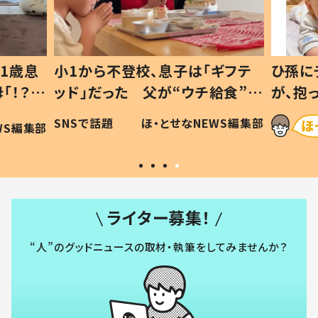
1歳息
小1から不登校、息子は「ギフテ
ひ孫に
「！？」
ッド」だった 父が“ウチ給食”を
が、抱
に「可愛
作り続ける理由とは #令和の親
「涙が
SNSで話題
ほ・とせなNEWS編集部
WS編集部
#令和の子
い」
ライター募集！
“人”のグッドニュースの取材・執筆をしてみませんか？