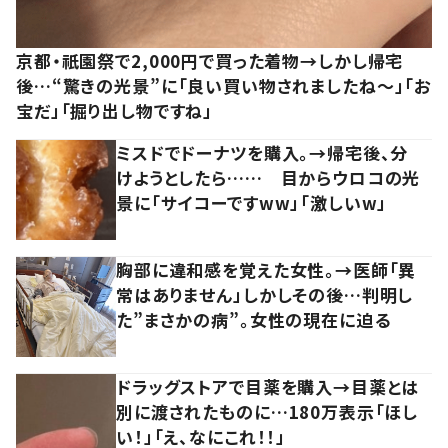
京都・祇園祭で2,000円で買った着物→しかし帰宅
後…“驚きの光景”に「良い買い物されましたね～」「お
宝だ」「掘り出し物ですね」
ミスドでドーナツを購入。→帰宅後、分
けようとしたら…… 目からウロコの光
景に「サイコーですww」「激しいw」
胸部に違和感を覚えた女性。→医師「異
常はありません」しかしその後…判明し
た”まさかの病”。女性の現在に迫る
ドラッグストアで目薬を購入→目薬とは
別に渡されたものに…180万表示「ほし
い！」「え、なにこれ！！」