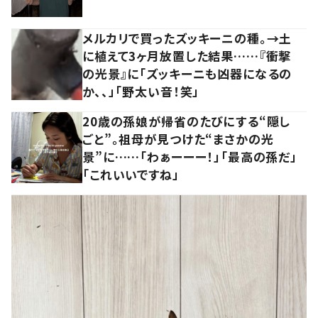
メルカリで買ったズッキーニの種。→土
に植えて3ヶ月放置した結果……『衝撃
の光景』に「ズッキーニも凶器になるの
か、、」「野太い音！笑」
20歳の孫娘が帰省のたびにする“隠し
ごと”。祖母が見つけた“まさかの光
景”に……「わぁーーー！」「最高の孫だ」
「これいいですね」