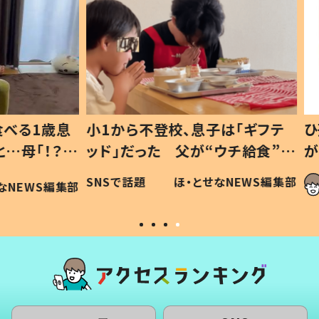
1歳息
小1から不登校、息子は「ギフテ
ひ孫に
「！？」
ッド」だった 父が“ウチ給食”を
が、抱
に「可愛
作り続ける理由とは #令和の親
「涙が
SNSで話題
ほ・とせなNEWS編集部
WS編集部
#令和の子
い」