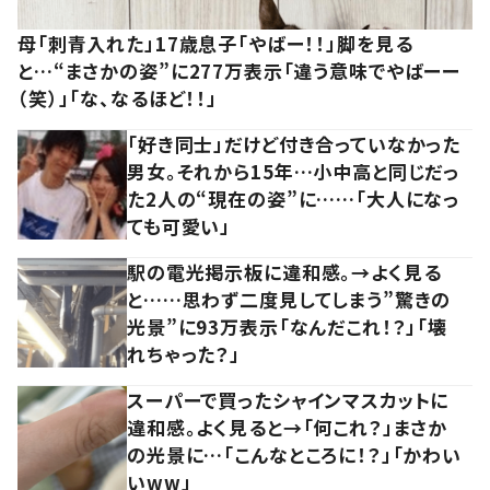
母「刺青入れた」17歳息子「やばー！！」脚を見る
と…“まさかの姿”に277万表示「違う意味でやばーー
（笑）」「な、なるほど！！」
「好き同士」だけど付き合っていなかった
男女。それから15年…小中高と同じだっ
た2人の“現在の姿”に……「大人になっ
ても可愛い」
駅の電光掲示板に違和感。→よく見る
と……思わず二度見してしまう”驚きの
光景”に93万表示「なんだこれ！？」「壊
れちゃった？」
スーパーで買ったシャインマスカットに
違和感。よく見ると→「何これ？」まさか
の光景に…「こんなところに！？」「かわい
いww」