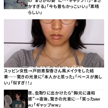
の”まさかの姿”に…「ギャップ！！」「まさ
かすぎる」「今も昔もかっこいい」「素晴
らしい」
スッピン女性→戸田恵梨香さん風メイクをした結
果……驚きの光景に「本人かと思った」「ベースが美し
い」「似すぎ！！」
夜、虫取りに出かけたら“胸元に違和
感”→直後、驚きの光景に…「笑ったｗｗ
ｗ」「ギャップww」