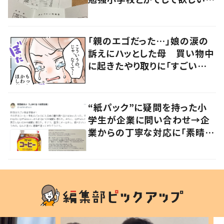
「社会勉強になりますね」の声
「親のエゴだった…」娘の涙の
訴えにハッとした母 買い物中
に起きたやり取りに「すごい分
かる」「改めて気付かされた」
“紙パック”に疑問を持った小
学生が企業に問い合わせ→企
業からの丁寧な対応に「素晴ら
しい」の声