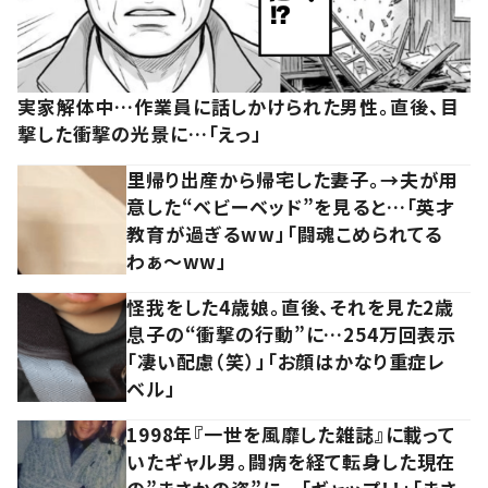
実家解体中…作業員に話しかけられた男性。直後、目
撃した衝撃の光景に…「えっ」
里帰り出産から帰宅した妻子。→夫が用
意した“ベビーベッド”を見ると…「英才
教育が過ぎるww」「闘魂こめられてる
わぁ～ww」
怪我をした4歳娘。直後、それを見た2歳
息子の“衝撃の行動”に…254万回表示
「凄い配慮（笑）」「お顔はかなり重症レ
ベル」
1998年『一世を風靡した雑誌』に載って
いたギャル男。闘病を経て転身した現在