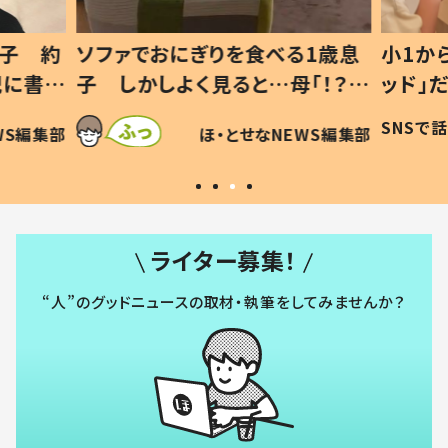
1歳息
小1から不登校、息子は「ギフテ
ひ孫に
「！？」
ッド」だった 父が“ウチ給食”を
が、抱
に「可愛
作り続ける理由とは #令和の親
「涙が
SNSで話題
ほ・とせなNEWS編集部
WS編集部
#令和の子
い」
ライター募集！
“人”のグッドニュースの取材・執筆をしてみませんか？