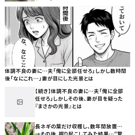
体調不良の妻に…夫「俺に全部任せろ」しかし数時間
後「なにこれ…」妻が目にした光景とは
【続き】体調不良の妻に…夫「俺に全部
任せろ」しかしその後、妻が目を疑った
『まさかの光景』とは
長ネギの葉だけ収穫し、数年間放置…
→その後、掘り起こしてみた結果…“驚