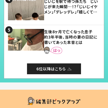
じいじを駅で待つ孫たち じい
じが来た瞬間…！？「じいじイケ
メン」「デレッデレ」「嬉しくて可
愛くてたまらない」「幸せになれ
る」
生後8ヶ月で亡くなった息子
約3年半後、当時の妻の日記に
書いてあった本音とは
6位以降はこちら