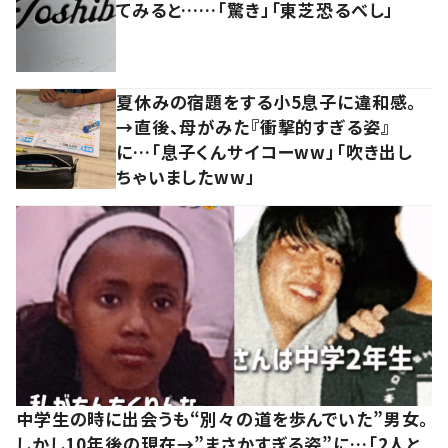
てみると……「驚き」「東芝恐るべし」
夏休みの宿題をする小5息子に違和感。
→直後、母がみた『衝撃的すぎる姿』
に…「息子くんサイコーww」「吹き出し
ちゃいましたww」
中学生の時に出会うも“別々の道を歩んでいた”男女。
しかし10年後の現在→”まさかすぎる姿”に…「2人と