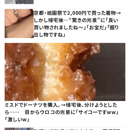
京都・祇園祭で2,000円で買った着物→
しかし帰宅後…“驚きの光景”に「良い
買い物されましたね～」「お宝だ」「掘り
出し物ですね」
ミスドでドーナツを購入。→帰宅後、分けようとした
ら…… 目からウロコの光景に「サイコーですww」
「激しいw」