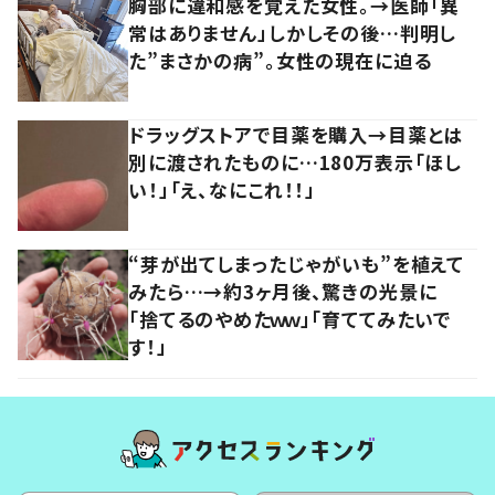
胸部に違和感を覚えた女性。→医師「異
常はありません」しかしその後…判明し
た”まさかの病”。女性の現在に迫る
ドラッグストアで目薬を購入→目薬とは
別に渡されたものに…180万表示「ほし
い！」「え、なにこれ！！」
“芽が出てしまったじゃがいも”を植えて
みたら…→約3ヶ月後、驚きの光景に
「捨てるのやめたｗｗ」「育ててみたいで
す！」