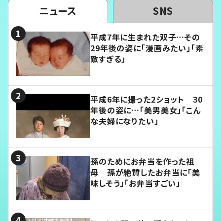
ニュース
SNS
平成7年に生まれた双子…その
29年後の姿に「漫画みたい」「素
敵すぎる」
平成6年に撮った2ショット 30
年後の姿に…「美男美女」「こん
な夫婦になりたい」
孫のためにお弁当を作った祖
母 孫が絶賛したお弁当に「美
味しそう」「お弁当すごい」