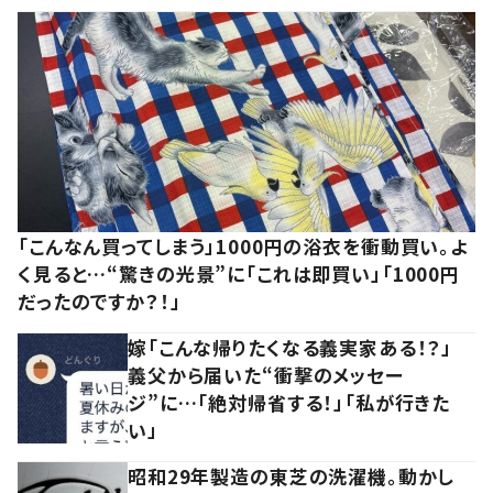
「こんなん買ってしまう」1000円の浴衣を衝動買い。よ
く見ると…“驚きの光景”に「これは即買い」「1000円
だったのですか？！」
嫁「こんな帰りたくなる義実家ある！？」
義父から届いた“衝撃のメッセー
ジ”に…「絶対帰省する！」「私が行きた
い」
昭和29年製造の東芝の洗濯機。動かし