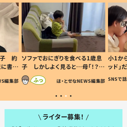
1歳息
小1から不登校、息子は「ギフテ
ひ孫に
「！？」
ッド」だった 父が“ウチ給食”を
が、抱
に「可愛
作り続ける理由とは #令和の親
「涙が
SNSで話題
ほ・とせなNEWS編集部
WS編集部
#令和の子
い」
ライター募集！