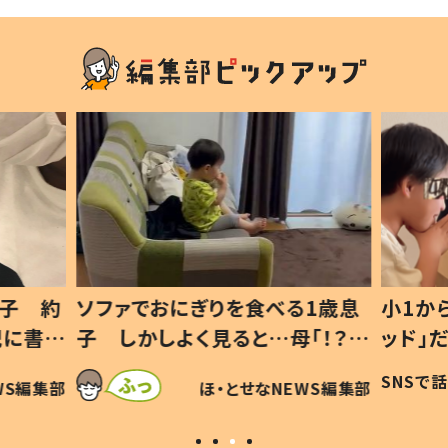
1歳息
小1から不登校、息子は「ギフテ
ひ孫に
「！？」
ッド」だった 父が“ウチ給食”を
が、抱
に「可愛
作り続ける理由とは #令和の親
「涙が
SNSで話題
ほ・とせなNEWS編集部
WS編集部
#令和の子
い」