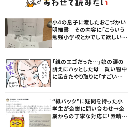
小4の息子に渡したおこづかい
明細書 その内容に「こういう
勉強小学校とかでして欲しい」
「社会勉強になりますね」の声
「親のエゴだった…」娘の涙の
訴えにハッとした母 買い物中
に起きたやり取りに「すごい分
かる」「改めて気付かされた」
“紙パック”に疑問を持った小
学生が企業に問い合わせ→企
業からの丁寧な対応に「素晴ら
しい」の声