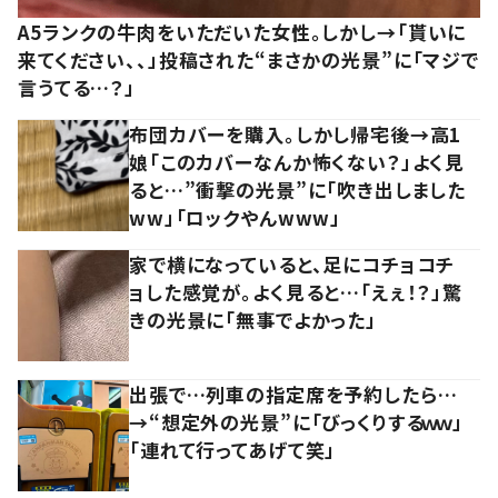
A5ランクの牛肉をいただいた女性。しかし→「貰いに
来てください、、」投稿された“まさかの光景”に「マジで
言うてる…？」
布団カバーを購入。しかし帰宅後→高1
娘「このカバーなんか怖くない？」よく見
ると…”衝撃の光景”に「吹き出しました
ww」「ロックやんwww」
家で横になっていると、足にコチョコチ
ョした感覚が。よく見ると…「えぇ！？」驚
きの光景に「無事でよかった」
出張で…列車の指定席を予約したら…
→“想定外の光景”に「びっくりするｗｗ」
「連れて行ってあげて笑」