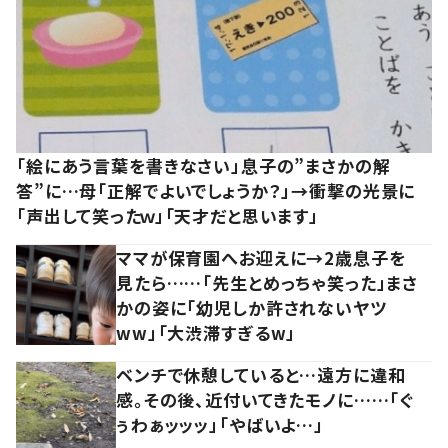
「絵にあう言葉を書きなさい」息子の”まさかの解
答”に…母「正解でよいでしょうか？」→衝撃の光景に
「声出して笑ったｗ」「天才だと思います」
ママが保育園へお迎えに→2歳息子を
見たら……「先生とめっちゃ笑った」まさ
かの姿に「幼児しか許されないヤツ
ww」「大渋滞すぎるw」
ベンチで休憩していると…遠方に違和
感。その後、近付いてきたモノに……「ぐ
ぅわぁッッッ」「やばいよ…」