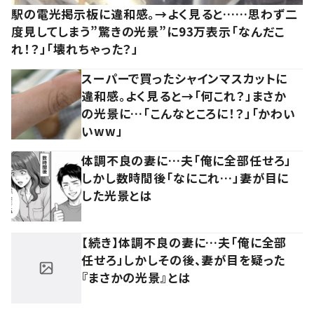
駅の電光掲示板に違和感。→よく見ると……思わず二
度見してしまう”驚きの光景”に93万表示「なんだこ
れ！？」「壊れちゃった？」
スーパーで買ったシャインマスカットに
違和感。よく見ると→「何これ？」まさか
の光景に…「こんなところに！？」「かわい
いww」
体調不良の妻に…夫「俺に全部任せろ」
しかし数時間後「なにこれ…」妻が目に
した光景とは
【続き】体調不良の妻に…夫「俺に全部
任せろ」しかしその後、妻が目を疑った
『まさかの光景』とは