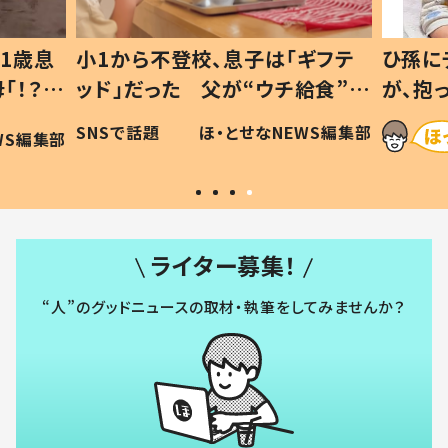
1歳息
小1から不登校、息子は「ギフテ
ひ孫に
「！？」
ッド」だった 父が“ウチ給食”を
が、抱
に「可愛
作り続ける理由とは #令和の親
「涙が
SNSで話題
ほ・とせなNEWS編集部
WS編集部
#令和の子
い」
ライター募集！
“人”のグッドニュースの取材・執筆をしてみませんか？