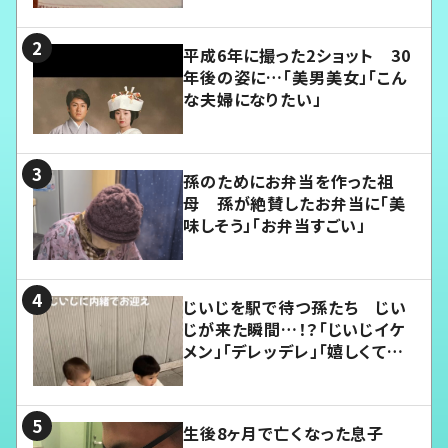
平成6年に撮った2ショット 30
年後の姿に…「美男美女」「こん
な夫婦になりたい」
孫のためにお弁当を作った祖
母 孫が絶賛したお弁当に「美
味しそう」「お弁当すごい」
じいじを駅で待つ孫たち じい
じが来た瞬間…！？「じいじイケ
メン」「デレッデレ」「嬉しくて可
愛くてたまらない」「幸せになれ
る」
生後8ヶ月で亡くなった息子