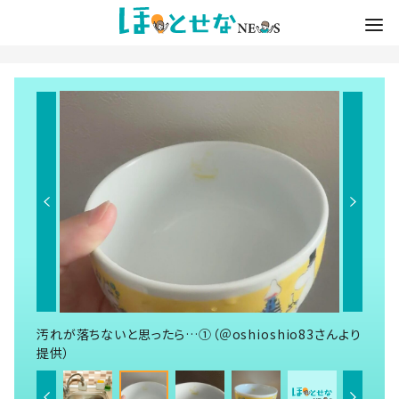
汚れが落ちないと思ったら…①（＠oshioshio83さんより
提供）