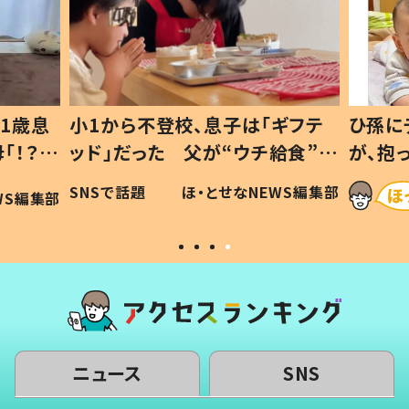
1歳息
小1から不登校、息子は「ギフテ
ひ孫に
「！？」
ッド」だった 父が“ウチ給食”を
が、抱
に「可愛
作り続ける理由とは #令和の親
「涙が
SNSで話題
ほ・とせなNEWS編集部
WS編集部
#令和の子
い」
ニュース
SNS