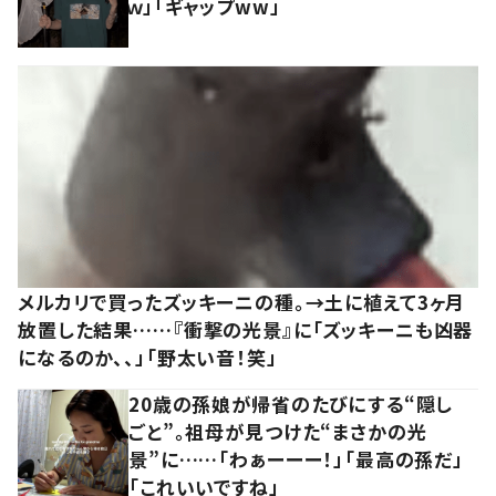
ｗ」「ギャップww」
メルカリで買ったズッキーニの種。→土に植えて3ヶ月
放置した結果……『衝撃の光景』に「ズッキーニも凶器
になるのか、、」「野太い音！笑」
20歳の孫娘が帰省のたびにする“隠し
ごと”。祖母が見つけた“まさかの光
景”に……「わぁーーー！」「最高の孫だ」
「これいいですね」