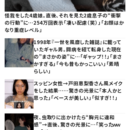
怪我をした4歳娘。直後、それを見た2歳息子の“衝撃
の行動”に…254万回表示「凄い配慮（笑）」「お顔はか
なり重症レベル」
1998年『一世を風靡した雑誌』に載って
いたギャル男。闘病を経て転身した現在
の”まさかの姿”に…「ギャップ！！」「まさ
かすぎる」「今も昔もかっこいい」「素晴
らしい」
スッピン女性→戸田恵梨香さん風メイク
をした結果……驚きの光景に「本人かと
思った」「ベースが美しい」「似すぎ！！」
夜、虫取りに出かけたら“胸元に違和
感”→直後、驚きの光景に…「笑ったｗｗ