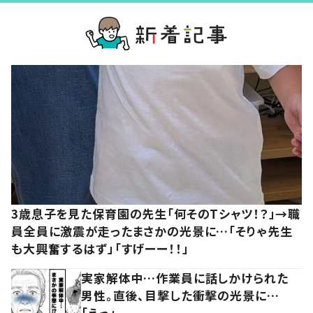
3歳息子を見た保育園の先生「何そのTシャツ！？」→職
員全員に激震が走ったまさかの光景に…「そりゃ先生
も大興奮するはず」「すげーー！！」
実家解体中…作業員に話しかけられた
男性。直後、目撃した衝撃の光景に…
「えっ」