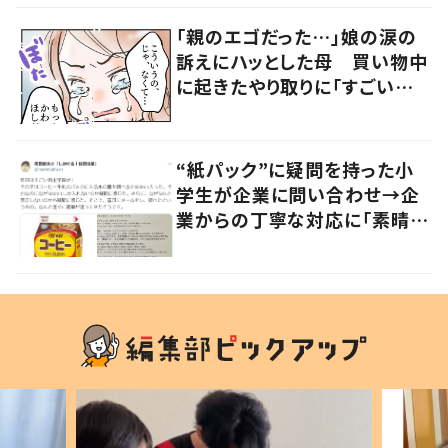
「親のエゴだった…」娘の涙の
訴えにハッとした母 買い物中
に起きたやり取りに「すごい分
かる」「改めて気付かされた」
“紙パック”に疑問を持った小
学生が企業に問い合わせ→企
業からの丁寧な対応に「素晴ら
しい」の声