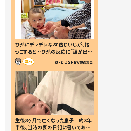
ひ孫にデレデレな80歳じいじが、抱
っこすると…ひ孫の反応に「涙が出ま
した」「可愛くて仕方ない」
ほ・とせなNEWS編集部
生後8ヶ月で亡くなった息子 約3年
半後、当時の妻の日記に書いてあっ