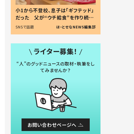
小1から不登校、息子は「ギフテッド」
だった 父が“ウチ給食”を作り続け
る理由とは #令和の親 #令和の子
SNSで話題
ほ・とせなNEWS編集部
ライター募集！
“人”のグッドニュースの取材・執筆をし
てみませんか？
お問い合わせページへ