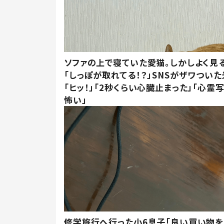
ソファの上で寝ていた愛猫。しかしよく見
「しっぽが取れてる！？」SNSがザワつい
「ヒッ！」「2秒くらい心臓止まった」「心霊
怖い」
修学旅行へ行った小6息子「良い買い物を