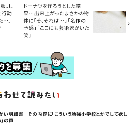
服。し
ドーナツを作ろうとした結
た行動
果…出来上がったまさかの物
た…」
体に「そ、それは…」「名作の
才
予感」「ここにも芸術家がいた
笑」
かい明細書 その内容に「こういう勉強小学校とかでして欲し
ね」の声