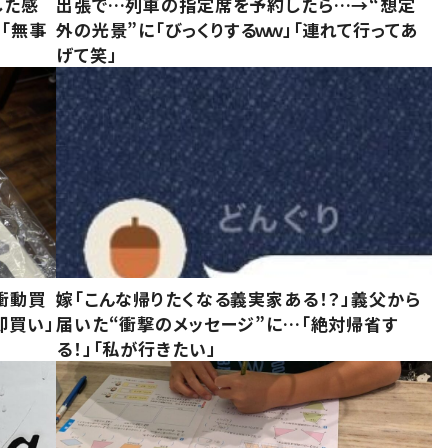
した感
出張で…列車の指定席を予約したら…→“想定
に「無事
外の光景”に「びっくりするｗｗ」「連れて行ってあ
げて笑」
衝動買
嫁「こんな帰りたくなる義実家ある！？」義父から
即買い」
届いた“衝撃のメッセージ”に…「絶対帰省す
る！」「私が行きたい」