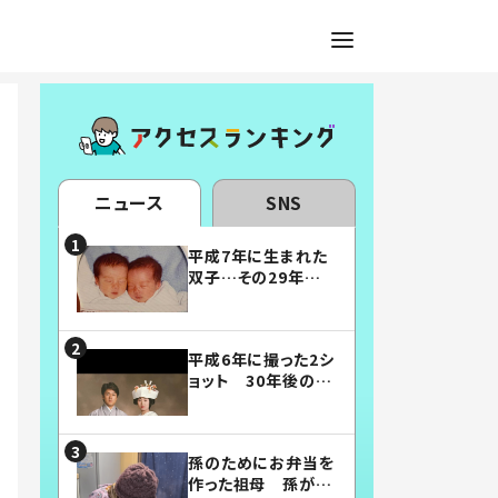
ニュース
SNS
平成7年に生まれた
双子…その29年後
の姿に「漫画みたい」
「素敵すぎる」
平成6年に撮った2シ
ョット 30年後の姿
に…「美男美女」「こ
んな夫婦になりた
い」
孫のためにお弁当を
作った祖母 孫が絶