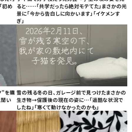
「初め
ると……「共学だったら絶対モテてた」まさかの光
」
景に「今から告白しに向かいます」「イケメンす
ぎ」
ツ”を購
雪の残る冬の日、ガレージ前で見つけたまさかの
と聞い
生き物→保護後の現在の姿に…「過酷な状況で
したね」「寒くて動けなかったのかも」