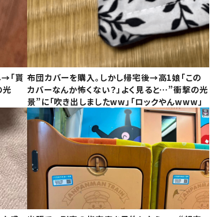
し→「貰
布団カバーを購入。しかし帰宅後→高1娘「この
の光
カバーなんか怖くない？」よく見ると…”衝撃の光
景”に「吹き出しましたww」「ロックやんwww」