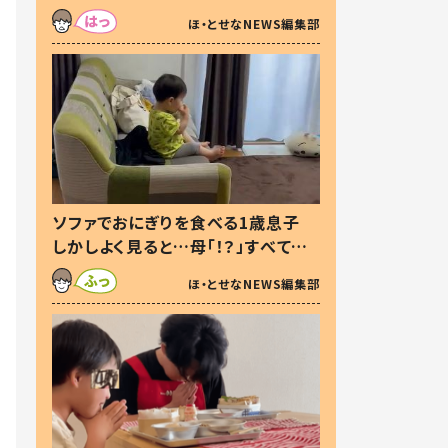
た本音とは
ほ・とせなNEWS編集部
ソファでおにぎりを食べる1歳息子
しかしよく見ると…母「！？」すべてを
察した母の投稿に「可愛いから許
ほ・とせなNEWS編集部
す！」「現行犯〜」