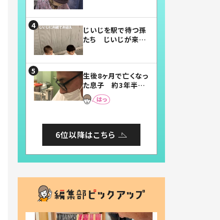
賛したお弁当に「美
味しそう」「お弁当す
ごい」
じいじを駅で待つ孫
たち じいじが来た
瞬間…！？「じいじイ
ケメン」「デレッデレ」
「嬉しくて可愛くてた
生後8ヶ月で亡くなっ
まらない」「幸せにな
た息子 約3年半
れる」
後、当時の妻の日記
に書いてあった本音
とは
6位以降はこちら