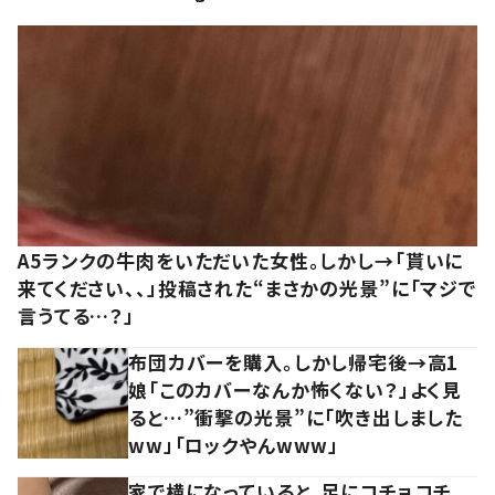
A5ランクの牛肉をいただいた女性。しかし→「貰いに
来てください、、」投稿された“まさかの光景”に「マジで
言うてる…？」
布団カバーを購入。しかし帰宅後→高1
娘「このカバーなんか怖くない？」よく見
ると…”衝撃の光景”に「吹き出しました
ww」「ロックやんwww」
家で横になっていると、足にコチョコチ