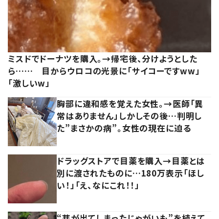
ミスドでドーナツを購入。→帰宅後、分けようとした
ら…… 目からウロコの光景に「サイコーですww」
「激しいw」
胸部に違和感を覚えた女性。→医師「異
常はありません」しかしその後…判明し
た”まさかの病”。女性の現在に迫る
ドラッグストアで目薬を購入→目薬とは
別に渡されたものに…180万表示「ほし
い！」「え、なにこれ！！」
“芽が出てしまったじゃがいも”を植えて