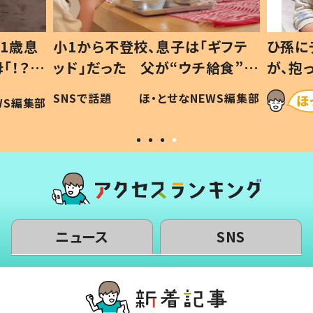
1歳息
小1から不登校、息子は「ギフテ
ひ孫に
「！？」
ッド」だった 父が“ウチ給食”を
が、抱
に「可愛
作り続ける理由とは #令和の親
「涙が
SNSで話題
ほ・とせなNEWS編集部
WS編集部
#令和の子
い」
ニュース
SNS