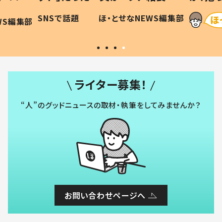
に「可愛
作り続ける理由とは #令和の親
「涙が
SNSで話題
ほ・とせなNEWS編集部
WS編集部
#令和の子
い」
ライター募集！
“人”のグッドニュースの取材・執筆をしてみませんか？
お問い合わせページへ