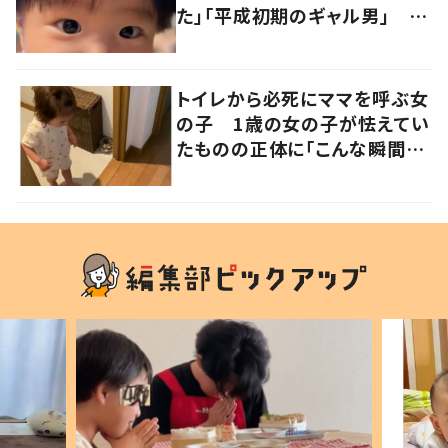
た」「平成初期のギャル男」 実
は遺伝が関係しており、祖父の
写真にも反響が
トイレから必死にママを呼ぶ女
の子 1歳の女の子が怯えてい
たものの正体に「こんな瞬間
が！？」「可愛いぃぃ！」の声