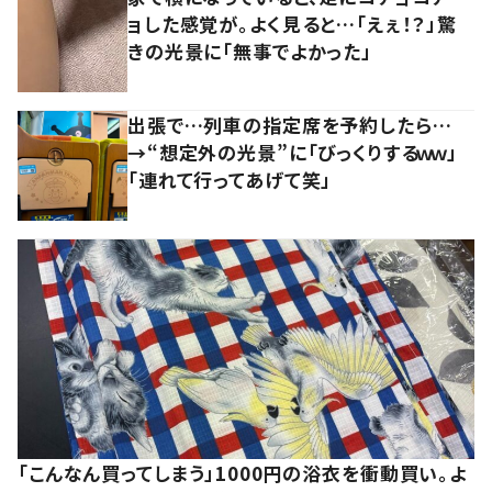
ョした感覚が。よく見ると…「えぇ！？」驚
きの光景に「無事でよかった」
出張で…列車の指定席を予約したら…
→“想定外の光景”に「びっくりするｗｗ」
「連れて行ってあげて笑」
「こんなん買ってしまう」1000円の浴衣を衝動買い。よ