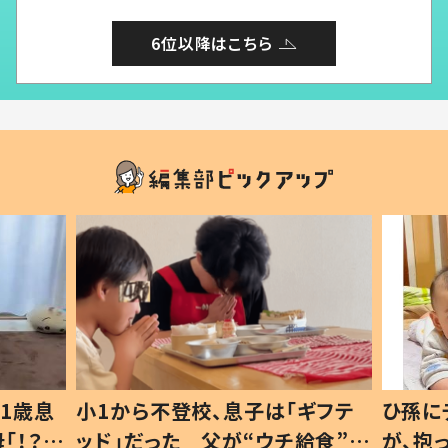
6位以降はこちら
1歳息
小1から不登校、息子は「ギフテ
ひ孫に
「！？」
ッド」だった 父が“ウチ給食”を
が、抱