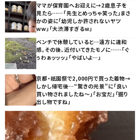
ママが保育園へお迎えに→2歳息子を
見たら……「先生とめっちゃ笑った」まさ
かの姿に「幼児しか許されないヤツ
ww」「大渋滞すぎるw」
ベンチで休憩していると…遠方に違和
感。その後、近付いてきたモノに……「ぐ
ぅわぁッッッ」「やばいよ…」
京都・祇園祭で2,000円で買った着物→
しかし帰宅後…“驚きの光景”に「良い
買い物されましたね～」「お宝だ」「掘り
出し物ですね」