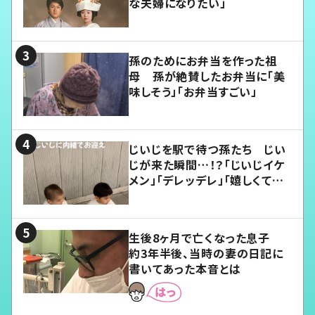
な夫婦になりたい」
孫のためにお弁当を作った祖
母 孫が絶賛したお弁当に「美
味しそう」「お弁当すごい」
じいじを駅で待つ孫たち じい
じが来た瞬間…！？「じいじイケ
メン」「デレッデレ」「嬉しくて可
愛くてたまらない」「幸せになれ
る」
生後8ヶ月で亡くなった息子
約3年半後、当時の妻の日記に
書いてあった本音とは