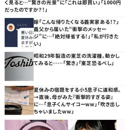
く見ると…“驚きの光景”に「これは即買い」「1000円
だったのですか？！」
嫁「こんな帰りたくなる義実家ある！？」
義父から届いた“衝撃のメッセー
ジ”に…「絶対帰省する！」「私が行きた
い」
昭和29年製造の東芝の洗濯機。動かし
てみると……「驚き」「東芝恐るべし」
夏休みの宿題をする小5息子に違和感。
→直後、母がみた『衝撃的すぎる姿』
に…「息子くんサイコーww」「吹き出し
ちゃいましたww」