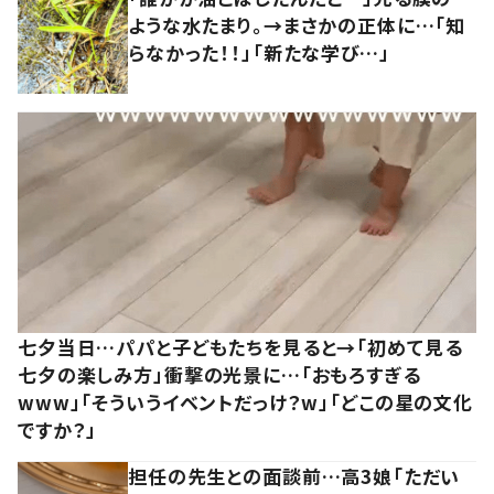
ような水たまり。→まさかの正体に…「知
らなかった！！」「新たな学び…」
七夕当日…パパと子どもたちを見ると→「初めて見る
七夕の楽しみ方」衝撃の光景に…「おもろすぎる
www」「そういうイベントだっけ？w」「どこの星の文化
ですか？」
担任の先生との面談前…高3娘「ただい