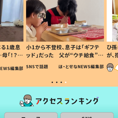
1歳息
小1から不登校、息子は「ギフテ
ひ孫に
「！？」
ッド」だった 父が“ウチ給食”を
が、抱
に「可愛
作り続ける理由とは #令和の親
「涙が
SNSで話題
ほ・とせなNEWS編集部
WS編集部
#令和の子
い」