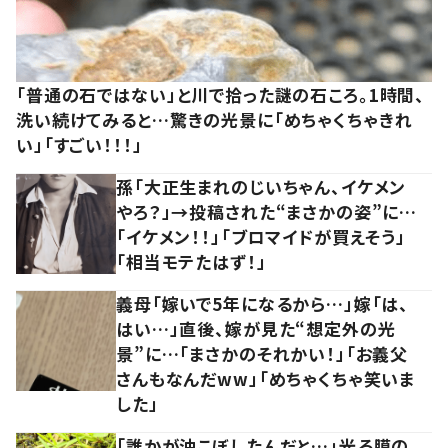
「普通の石ではない」と川で拾った謎の石ころ。1時間、
洗い続けてみると…驚きの光景に「めちゃくちゃきれ
い」「すごい！！！」
孫「大正生まれのじいちゃん、イケメン
やろ？」→投稿された“まさかの姿”に…
「イケメン！！」「ブロマイドが買えそう」
「相当モテたはず！」
義母「嫁いで5年になるから…」嫁「は、
はい…」直後、嫁が見た“想定外の光
景”に…「まさかのそれかい！」「お義父
さんもなんだww」「めちゃくちゃ笑いま
した」
「誰かが油こぼしたんだと…」光る膜の