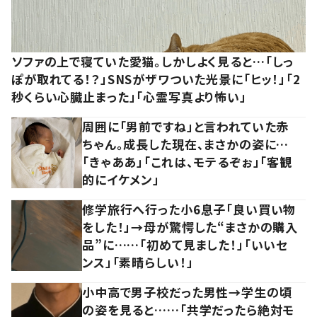
ソファの上で寝ていた愛猫。しかしよく見ると…「しっ
ぽが取れてる！？」SNSがザワついた光景に「ヒッ！」「2
秒くらい心臓止まった」「心霊写真より怖い」
周囲に「男前ですね」と言われていた赤
ちゃん。成長した現在、まさかの姿に…
「きゃああ」「これは、モテるぞぉ」「客観
的にイケメン」
修学旅行へ行った小6息子「良い買い物
をした！」→母が驚愕した“まさかの購入
品”に……「初めて見ました！」「いいセ
ンス」「素晴らしい！」
小中高で男子校だった男性→学生の頃
の姿を見ると……「共学だったら絶対モ