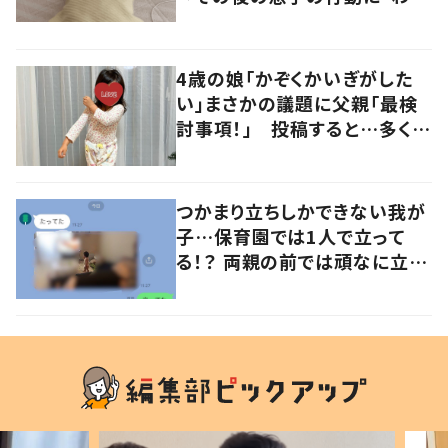
るよその気持ち」「うちの子も！」
の声
4歳の娘「かぞくかいぎがした
い」まさかの議題に父親「最検
討事項！」 投稿すると…多くの
意見が寄せられる！
つかまり立ちしかできない我が
子…保育園では1人で立って
る！？ 両親の前では頑なに立た
ない1歳児が可愛すぎる…！