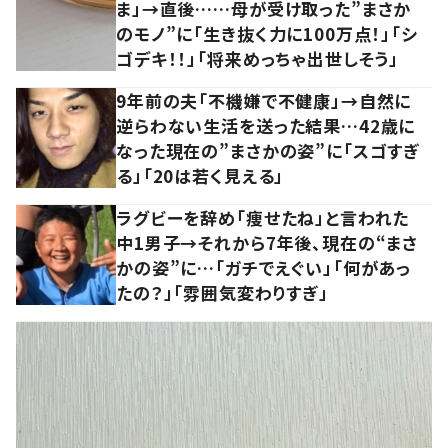
ま」→直後……母が受け取った”まさか
のモノ”に「生き抜く力に100万点！」「シ
ゴデキ！！」「将来めっちゃ出世しそう」
9年前の夫「不機嫌で不健康」→自然に
逆らわない生活を送った結果…42歳に
なった現在の”まさかの姿”に「スゴすぎ
る」「20は若く見える」
ラグビーを辞め「痩せたね」と言われた
中1男子→それから7年後、現在の“まさ
かの姿”に…「ガチでえぐい」「何があっ
たの？」「雰囲気変わりすぎ」