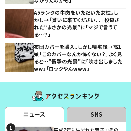
なかったのかも」
A5ランクの牛肉をいただいた女性。し
かし→「貰いに来てください、、」投稿さ
れた“まさかの光景”に「マジで言うて
る…？」
布団カバーを購入。しかし帰宅後→高1
娘「このカバーなんか怖くない？」よく見
ると…”衝撃の光景”に「吹き出しました
ww」「ロックやんwww」
ニュース
SNS
平成7年に生まれた双子…その