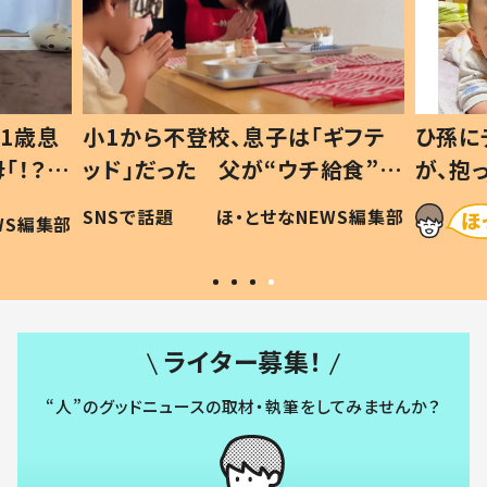
1歳息
小1から不登校、息子は「ギフテ
ひ孫に
「！？」
ッド」だった 父が“ウチ給食”を
が、抱
に「可愛
作り続ける理由とは #令和の親
「涙が
SNSで話題
ほ・とせなNEWS編集部
WS編集部
#令和の子
い」
ライター募集！
“人”のグッドニュースの取材・執筆をしてみませんか？