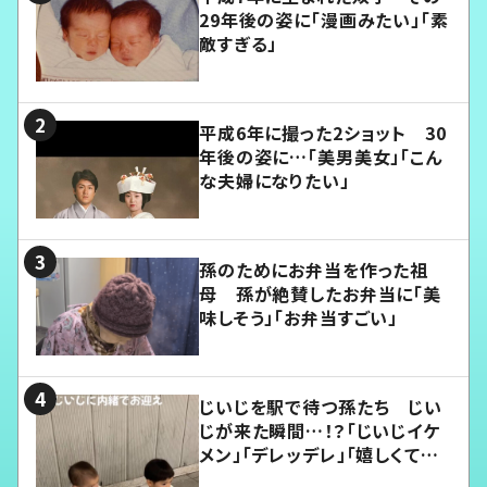
29年後の姿に「漫画みたい」「素
敵すぎる」
平成6年に撮った2ショット 30
年後の姿に…「美男美女」「こん
な夫婦になりたい」
孫のためにお弁当を作った祖
母 孫が絶賛したお弁当に「美
味しそう」「お弁当すごい」
じいじを駅で待つ孫たち じい
じが来た瞬間…！？「じいじイケ
メン」「デレッデレ」「嬉しくて可
愛くてたまらない」「幸せになれ