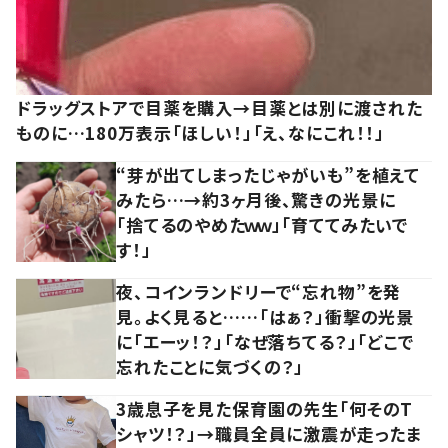
ドラッグストアで目薬を購入→目薬とは別に渡された
ものに…180万表示「ほしい！」「え、なにこれ！！」
“芽が出てしまったじゃがいも”を植えて
みたら…→約3ヶ月後、驚きの光景に
「捨てるのやめたｗｗ」「育ててみたいで
す！」
夜、コインランドリーで“忘れ物”を発
見。よく見ると……「はぁ？」衝撃の光景
に「エーッ！？」「なぜ落ちてる？」「どこで
忘れたことに気づくの？」
3歳息子を見た保育園の先生「何そのT
シャツ！？」→職員全員に激震が走ったま