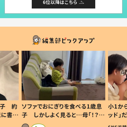
6位以降はこちら
1歳息
小1から不登校、息子は「ギフテ
ひ孫に
「！？」
ッド」だった 父が“ウチ給食”を
が、抱
に「可愛
作り続ける理由とは #令和の親
「涙が