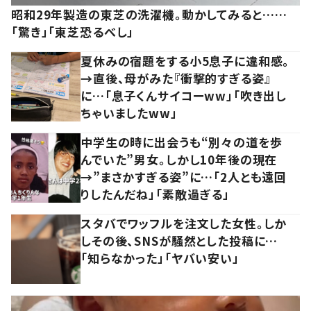
昭和29年製造の東芝の洗濯機。動かしてみると……
「驚き」「東芝恐るべし」
夏休みの宿題をする小5息子に違和感。
→直後、母がみた『衝撃的すぎる姿』
に…「息子くんサイコーww」「吹き出し
ちゃいましたww」
中学生の時に出会うも“別々の道を歩
んでいた”男女。しかし10年後の現在
→”まさかすぎる姿”に…「2人とも遠回
りしたんだね」「素敵過ぎる」
スタバでワッフルを注文した女性。しか
しその後、SNSが騒然とした投稿に…
「知らなかった」「ヤバい安い」