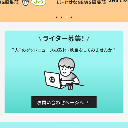
SNSで話題
ほ・とせなNEWS編集部
WS編集部
#令和の子
い」
ライター募集！
“人”のグッドニュースの取材・執筆をしてみませんか？
お問い合わせページへ