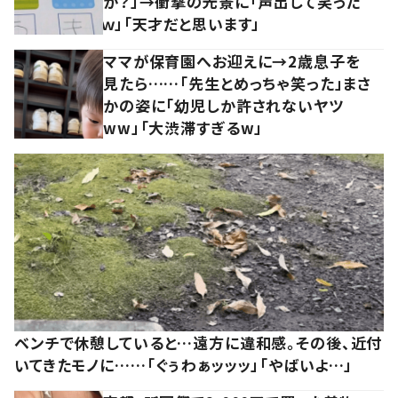
か？」→衝撃の光景に「声出して笑った
ｗ」「天才だと思います」
ママが保育園へお迎えに→2歳息子を
見たら……「先生とめっちゃ笑った」まさ
かの姿に「幼児しか許されないヤツ
ww」「大渋滞すぎるw」
ベンチで休憩していると…遠方に違和感。その後、近付
いてきたモノに……「ぐぅわぁッッッ」「やばいよ…」