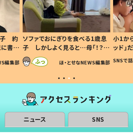
1歳息
小1から不登校、息子は「ギフテ
ひ孫に
「！？」
ッド」だった 父が“ウチ給食”を
が、抱
に「可愛
作り続ける理由とは #令和の親
「涙が
SNSで話題
ほ・とせなNEWS編集部
WS編集部
#令和の子
い」
ニュース
SNS