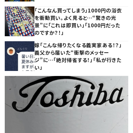
「こんなん買ってしまう」1000円の浴衣
を衝動買い。よく見ると…“驚きの光
景”に「これは即買い」「1000円だった
のですか？！」
嫁「こんな帰りたくなる義実家ある！？」
義父から届いた“衝撃のメッセー
ジ”に…「絶対帰省する！」「私が行きた
い」