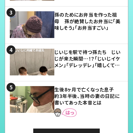
孫のためにお弁当を作った祖
母 孫が絶賛したお弁当に「美
味しそう」「お弁当すごい」
じいじを駅で待つ孫たち じい
じが来た瞬間…！？「じいじイケ
メン」「デレッデレ」「嬉しくて可
愛くてたまらない」「幸せになれ
る」
生後8ヶ月で亡くなった息子
約3年半後、当時の妻の日記に
書いてあった本音とは