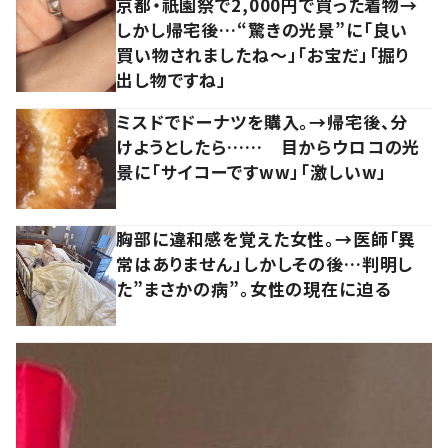
京都・祇園祭で2,000円で買った着物→
しかし帰宅後…“驚きの光景”に「良い
買い物されましたね～」「お宝だ」「掘り
出し物ですね」
ミスドでドーナツを購入。→帰宅後、分
けようとしたら…… 目からウロコの光
景に「サイコーですww」「激しいw」
胸部に違和感を覚えた女性。→医師「異
常はありません」しかしその後…判明し
た”まさかの病”。女性の現在に迫る