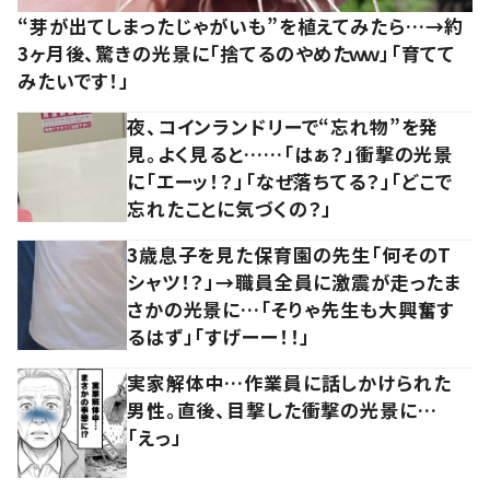
“芽が出てしまったじゃがいも”を植えてみたら…→約
3ヶ月後、驚きの光景に「捨てるのやめたｗｗ」「育てて
みたいです！」
夜、コインランドリーで“忘れ物”を発
見。よく見ると……「はぁ？」衝撃の光景
に「エーッ！？」「なぜ落ちてる？」「どこで
忘れたことに気づくの？」
3歳息子を見た保育園の先生「何そのT
シャツ！？」→職員全員に激震が走ったま
さかの光景に…「そりゃ先生も大興奮す
るはず」「すげーー！！」
実家解体中…作業員に話しかけられた
男性。直後、目撃した衝撃の光景に…
「えっ」