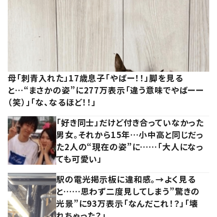
母「刺青入れた」17歳息子「やばー！！」脚を見る
と…“まさかの姿”に277万表示「違う意味でやばーー
（笑）」「な、なるほど！！」
「好き同士」だけど付き合っていなかった
男女。それから15年…小中高と同じだっ
た2人の“現在の姿”に……「大人になっ
ても可愛い」
駅の電光掲示板に違和感。→よく見る
と……思わず二度見してしまう”驚きの
光景”に93万表示「なんだこれ！？」「壊
れちゃった？」