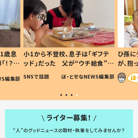
ギフテ
ひ孫にデレデレな80歳じいじ
給食”を
が、抱っこすると…ひ孫の反応に
和の親
「涙が出ました」「可愛くて仕方な
WS編集部
ほ・とせなNEWS編集部
い」
ライター募集！
“人”のグッドニュースの取材・執筆をしてみませんか？