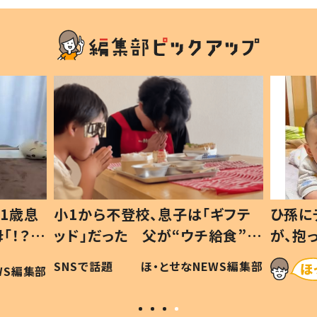
ギフテ
ひ孫にデレデレな80歳じいじ
給食”を
が、抱っこすると…ひ孫の反応に
和の親
「涙が出ました」「可愛くて仕方な
WS編集部
ほ・とせなNEWS編集部
い」