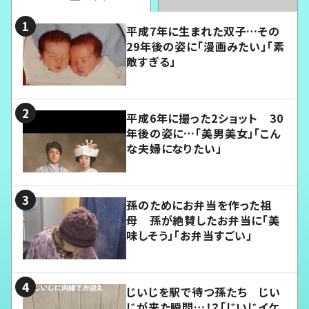
平成7年に生まれた双子…その
29年後の姿に「漫画みたい」「素
敵すぎる」
平成6年に撮った2ショット 30
年後の姿に…「美男美女」「こん
な夫婦になりたい」
孫のためにお弁当を作った祖
母 孫が絶賛したお弁当に「美
味しそう」「お弁当すごい」
じいじを駅で待つ孫たち じい
じが来た瞬間…！？「じいじイケ