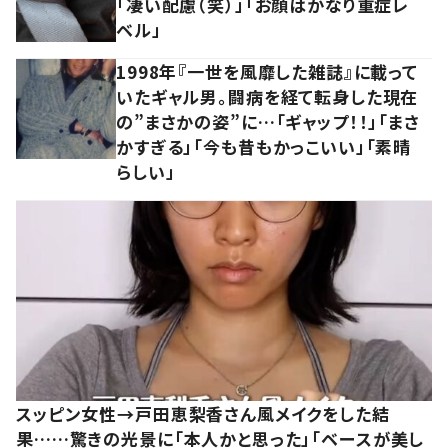
「凄い配慮（笑）」「お顔はかなり重症レ
ベル」
1998年『一世を風靡した雑誌』に載って
いたギャル男。闘病を経て転身した現在
の”まさかの姿”に…「ギャップ！！」「まさ
かすぎる」「今も昔もかっこいい」「素晴
らしい」
スッピン女性→戸田恵梨香さん風メイクをした結
果……驚きの光景に「本人かと思った」「ベースが美し