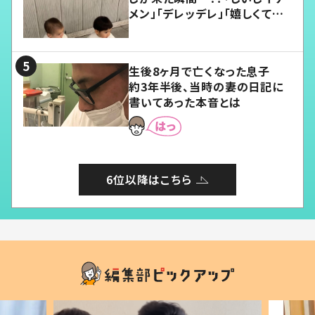
メン」「デレッデレ」「嬉しくて可
愛くてたまらない」「幸せになれ
る」
生後8ヶ月で亡くなった息子
約3年半後、当時の妻の日記に
書いてあった本音とは
6位以降はこちら