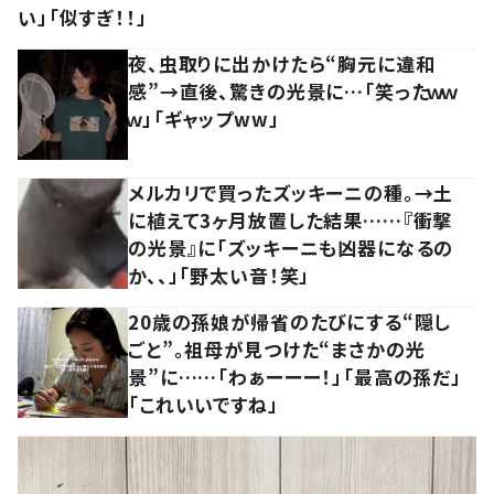
い」「似すぎ！！」
夜、虫取りに出かけたら“胸元に違和
感”→直後、驚きの光景に…「笑ったｗｗ
ｗ」「ギャップww」
メルカリで買ったズッキーニの種。→土
に植えて3ヶ月放置した結果……『衝撃
の光景』に「ズッキーニも凶器になるの
か、、」「野太い音！笑」
20歳の孫娘が帰省のたびにする“隠し
ごと”。祖母が見つけた“まさかの光
景”に……「わぁーーー！」「最高の孫だ」
「これいいですね」