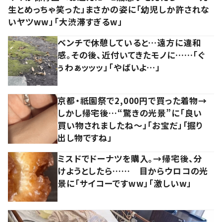
生とめっちゃ笑った」まさかの姿に「幼児しか許されな
いヤツww」「大渋滞すぎるw」
ベンチで休憩していると…遠方に違和
感。その後、近付いてきたモノに……「ぐ
ぅわぁッッッ」「やばいよ…」
京都・祇園祭で2,000円で買った着物→
しかし帰宅後…“驚きの光景”に「良い
買い物されましたね～」「お宝だ」「掘り
出し物ですね」
ミスドでドーナツを購入。→帰宅後、分
けようとしたら…… 目からウロコの光
景に「サイコーですww」「激しいw」