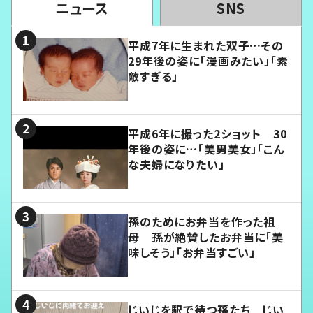
ニュース
SNS
平成7年に生まれた双子…その
29年後の姿に「漫画みたい」「素
敵すぎる」
平成6年に撮った2ショット 30
年後の姿に…「美男美女」「こん
な夫婦になりたい」
孫のためにお弁当を作った祖
母 孫が絶賛したお弁当に「美
味しそう」「お弁当すごい」
じいじを駅で待つ孫たち じい