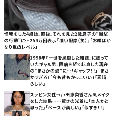
怪我をした4歳娘。直後、それを見た2歳息子の“衝撃
の行動”に…254万回表示「凄い配慮（笑）」「お顔はか
なり重症レベル」
1998年『一世を風靡した雑誌』に載って
いたギャル男。闘病を経て転身した現在
の”まさかの姿”に…「ギャップ！！」「まさ
かすぎる」「今も昔もかっこいい」「素晴
らしい」
スッピン女性→戸田恵梨香さん風メイク
をした結果……驚きの光景に「本人かと
思った」「ベースが美しい」「似すぎ！！」