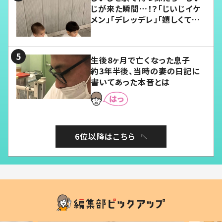
じが来た瞬間…！？「じいじイケ
メン」「デレッデレ」「嬉しくて可
愛くてたまらない」「幸せになれ
る」
生後8ヶ月で亡くなった息子
約3年半後、当時の妻の日記に
書いてあった本音とは
6位以降はこちら