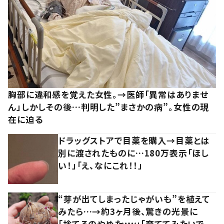
胸部に違和感を覚えた女性。→医師「異常はありませ
ん」しかしその後…判明した”まさかの病”。女性の現
在に迫る
ドラッグストアで目薬を購入→目薬とは
別に渡されたものに…180万表示「ほし
い！」「え、なにこれ！！」
“芽が出てしまったじゃがいも”を植えて
みたら…→約3ヶ月後、驚きの光景に
「捨てるのやめたｗｗ」「育ててみたいで