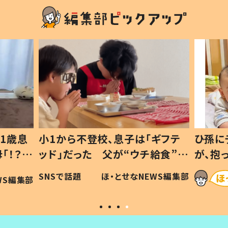
1歳息
小1から不登校、息子は「ギフテ
ひ孫に
「！？」
ッド」だった 父が“ウチ給食”を
が、抱
に「可愛
作り続ける理由とは #令和の親
「涙が
SNSで話題
ほ・とせなNEWS編集部
WS編集部
#令和の子
い」