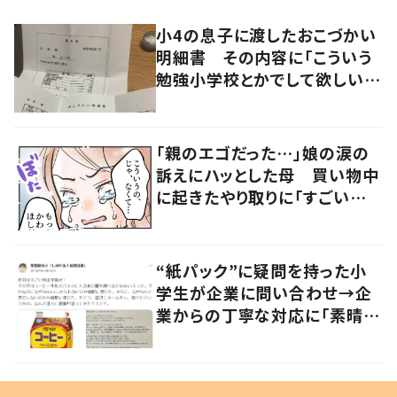
小4の息子に渡したおこづかい
明細書 その内容に「こういう
勉強小学校とかでして欲しい」
「社会勉強になりますね」の声
「親のエゴだった…」娘の涙の
訴えにハッとした母 買い物中
に起きたやり取りに「すごい分
かる」「改めて気付かされた」
“紙パック”に疑問を持った小
学生が企業に問い合わせ→企
業からの丁寧な対応に「素晴ら
しい」の声