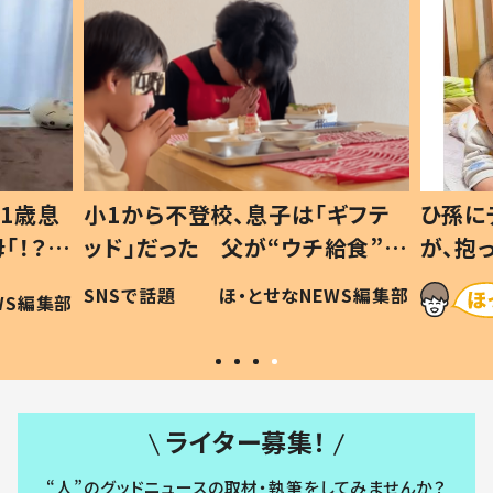
1歳息
小1から不登校、息子は「ギフテ
ひ孫に
「！？」
ッド」だった 父が“ウチ給食”を
が、抱
に「可愛
作り続ける理由とは #令和の親
「涙が
SNSで話題
ほ・とせなNEWS編集部
WS編集部
#令和の子
い」
ライター募集！
“人”のグッドニュースの取材・執筆をしてみませんか？