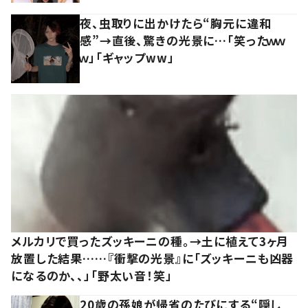
夜、虫取りに出かけたら“胸元に違和
感”→直後、驚きの光景に…「笑ったｗｗ
ｗ」「ギャップww」
メルカリで買ったズッキーニの種。→土に植えて3ヶ月
放置した結果……『衝撃の光景』に「ズッキーニも凶器
になるのか、、」「野太い音！笑」
20歳の孫娘が帰省のたびにする“隠し