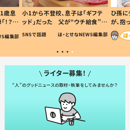
1歳息
小1から不登校、息子は「ギフテ
ひ孫に
「！？」
ッド」だった 父が“ウチ給食”を
が、抱
に「可愛
作り続ける理由とは #令和の親
「涙が
SNSで話題
ほ・とせなNEWS編集部
WS編集部
#令和の子
い」
ライター募集！
“人”のグッドニュースの取材・執筆をしてみませんか？