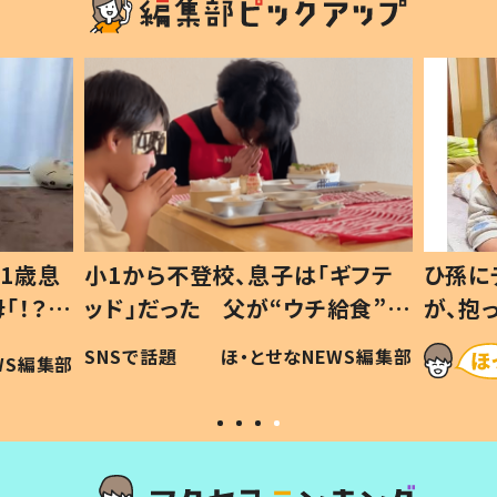
1歳息
小1から不登校、息子は「ギフテ
ひ孫に
「！？」
ッド」だった 父が“ウチ給食”を
が、抱
に「可愛
作り続ける理由とは #令和の親
「涙が
SNSで話題
ほ・とせなNEWS編集部
WS編集部
#令和の子
い」