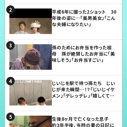
平成6年に撮った2ショット 30
年後の姿に…「美男美女」「こん
な夫婦になりたい」
孫のためにお弁当を作った祖
母 孫が絶賛したお弁当に「美
味しそう」「お弁当すごい」
じいじを駅で待つ孫たち じい
じが来た瞬間…！？「じいじイケ
メン」「デレッデレ」「嬉しくて可
愛くてたまらない」「幸せになれ
る」
生後8ヶ月で亡くなった息子
約3年半後、当時の妻の日記に