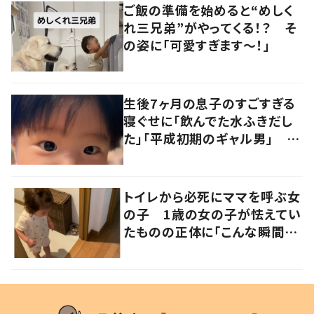
ご飯の準備を始めると“めしく
れ三兄弟”がやってくる！？ そ
の姿に「可愛すぎます〜！」
生後7ヶ月の息子のすごすぎる
寝ぐせに「飲んでた水ふきだし
た」「平成初期のギャル男」 実
は遺伝が関係しており、祖父の
写真にも反響が
トイレから必死にママを呼ぶ女
の子 1歳の女の子が怯えてい
たものの正体に「こんな瞬間
が！？」「可愛いぃぃ！」の声