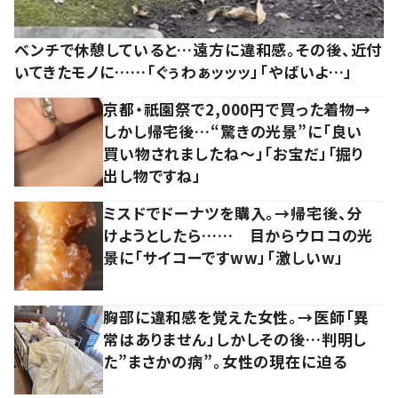
ベンチで休憩していると…遠方に違和感。その後、近付
いてきたモノに……「ぐぅわぁッッッ」「やばいよ…」
京都・祇園祭で2,000円で買った着物→
しかし帰宅後…“驚きの光景”に「良い
買い物されましたね～」「お宝だ」「掘り
出し物ですね」
ミスドでドーナツを購入。→帰宅後、分
けようとしたら…… 目からウロコの光
景に「サイコーですww」「激しいw」
胸部に違和感を覚えた女性。→医師「異
常はありません」しかしその後…判明し
た”まさかの病”。女性の現在に迫る