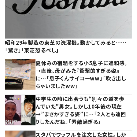
昭和29年製造の東芝の洗濯機。動かしてみると……
「驚き」「東芝恐るべし」
夏休みの宿題をする小5息子に違和感。
→直後、母がみた『衝撃的すぎる姿』
に…「息子くんサイコーww」「吹き出し
ちゃいましたww」
中学生の時に出会うも“別々の道を歩
んでいた”男女。しかし10年後の現在
→”まさかすぎる姿”に…「2人とも遠回
りしたんだね」「素敵過ぎる」
スタバでワッフルを注文した女性。しか