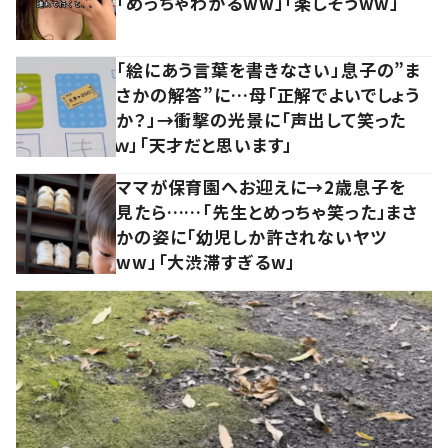
「めっちゃわかるww」「楽しそうww」
「絵にあう言葉を書きなさい」息子の”ま
さかの解答”に…母「正解でよいでしょう
か？」→衝撃の光景に「声出して笑った
ｗ」「天才だと思います」
ママが保育園へお迎えに→2歳息子を
見たら……「先生とめっちゃ笑った」まさ
かの姿に「幼児しか許されないヤツ
ww」「大渋滞すぎるw」