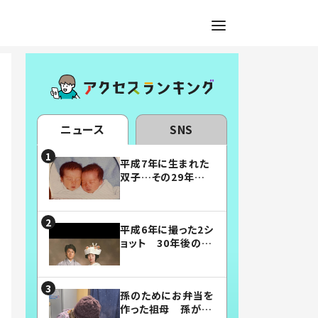
ニュース
SNS
平成7年に生まれた
双子…その29年後
の姿に「漫画みたい」
「素敵すぎる」
平成6年に撮った2シ
ョット 30年後の姿
に…「美男美女」「こ
んな夫婦になりた
い」
孫のためにお弁当を
作った祖母 孫が絶