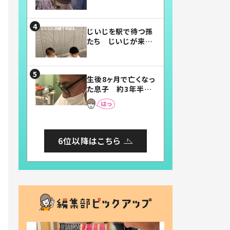
賛したお弁当に「美
味しそう」「お弁当す
ごい」
じいじを駅で待つ孫
たち じいじが来た
瞬間…！？「じいじイ
ケメン」「デレッデレ」
「嬉しくて可愛くてた
生後8ヶ月で亡くなっ
まらない」「幸せにな
た息子 約3年半
れる」
後、当時の妻の日記
に書いてあった本音
とは
6位以降はこちら