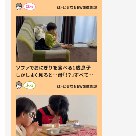
た本音とは
ほ・とせなNEWS編集部
ソファでおにぎりを食べる1歳息子
しかしよく見ると…母「！？」すべてを
察した母の投稿に「可愛いから許
ほ・とせなNEWS編集部
す！」「現行犯〜」