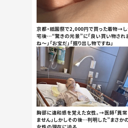
京都・祇園祭で2,000円で買った着物→
宅後…“驚きの光景”に「良い買い物され
ね～」「お宝だ」「掘り出し物ですね」
胸部に違和感を覚えた女性。→医師「異常
ません」しかしその後…判明した”まさかの
女性の現在に迫る