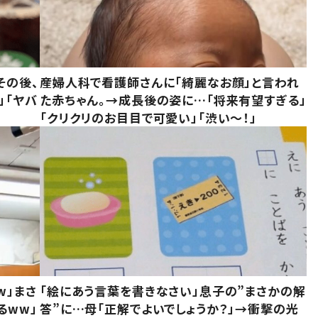
その後、
産婦人科で看護師さんに「綺麗なお顔」と言われ
」「ヤバ
た赤ちゃん。→成長後の姿に…「将来有望すぎる」
「クリクリのお目目で可愛い」「渋い～！」
w」まさ
「絵にあう言葉を書きなさい」息子の”まさかの解
るww」
答”に…母「正解でよいでしょうか？」→衝撃の光