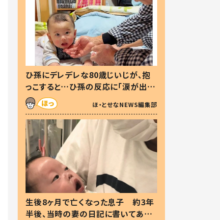
ひ孫にデレデレな80歳じいじが、抱
っこすると…ひ孫の反応に「涙が出ま
した」「可愛くて仕方ない」
ほ・とせなNEWS編集部
生後8ヶ月で亡くなった息子 約3年
半後、当時の妻の日記に書いてあっ