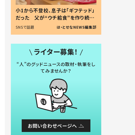
小1から不登校、息子は「ギフテッド」
だった 父が“ウチ給食”を作り続け
る理由とは #令和の親 #令和の子
SNSで話題
ほ・とせなNEWS編集部
ライター募集！
“人”のグッドニュースの取材・執筆をし
てみませんか？
お問い合わせページへ