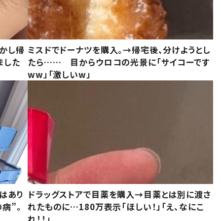
しかし帰
ミスドでドーナツを購入。→帰宅後、分けようとし
ました
たら…… 目からウロコの光景に「サイコーです
ww」「激しいw」
はあり
ドラッグストアで目薬を購入→目薬とは別に渡さ
病”。
れたものに…180万表示「ほしい！」「え、なにこ
れ！！」