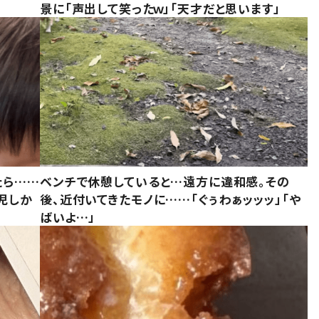
景に「声出して笑ったｗ」「天才だと思います」
たら……
ベンチで休憩していると…遠方に違和感。その
児しか
後、近付いてきたモノに……「ぐぅわぁッッッ」「や
ばいよ…」