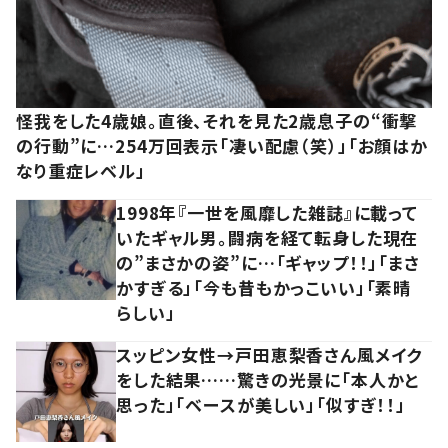
怪我をした4歳娘。直後、それを見た2歳息子の“衝撃
の行動”に…254万回表示「凄い配慮（笑）」「お顔はか
なり重症レベル」
1998年『一世を風靡した雑誌』に載って
いたギャル男。闘病を経て転身した現在
の”まさかの姿”に…「ギャップ！！」「まさ
かすぎる」「今も昔もかっこいい」「素晴
らしい」
スッピン女性→戸田恵梨香さん風メイク
をした結果……驚きの光景に「本人かと
思った」「ベースが美しい」「似すぎ！！」