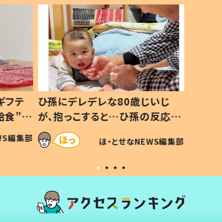
いじ
生後8ヶ月で亡くなった息子 約
ソファ
の反応に
3年半後、当時の妻の日記に書い
子 し
て仕方な
てあった本音とは
すべて
WS編集部
ほ・とせなNEWS編集部
いから