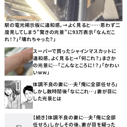
駅の電光掲示板に違和感。→よく見ると……思わず二
度見してしまう”驚きの光景”に93万表示「なんだこ
れ！？」「壊れちゃった？」
スーパーで買ったシャインマスカットに
違和感。よく見ると→「何これ？」まさか
の光景に…「こんなところに！？」「かわい
いww」
体調不良の妻に…夫「俺に全部任せろ」
しかし数時間後「なにこれ…」妻が目に
した光景とは
【続き】体調不良の妻に…夫「俺に全部
任せろ」しかしその後、妻が目を疑った