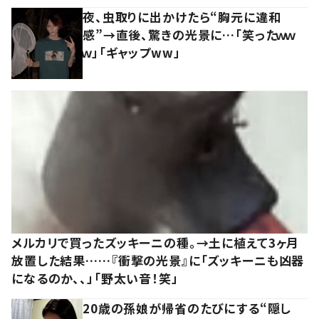
夜、虫取りに出かけたら“胸元に違和
感”→直後、驚きの光景に…「笑ったｗｗ
ｗ」「ギャップww」
メルカリで買ったズッキーニの種。→土に植えて3ヶ月
放置した結果……『衝撃の光景』に「ズッキーニも凶器
になるのか、、」「野太い音！笑」
20歳の孫娘が帰省のたびにする“隠し