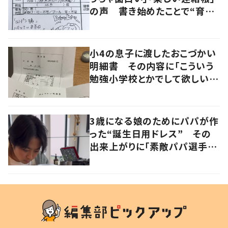
の声 書き始めたことで“育児
に変化”も
小4の息子に渡したおこづかい
明細書 その内容に「こういう
勉強小学校とかでして欲しい」
「社会勉強になりますね」の声
3歳になる娘のためにパパが作
った“誕生日用ドレス” その
出来上がりに「素敵パパ選手権
優勝」「パパさんカッコいい」の
声