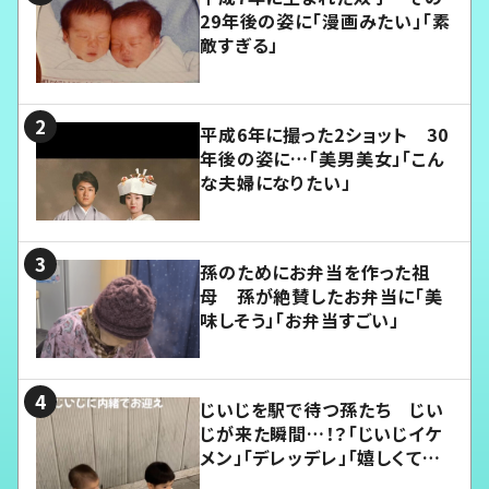
29年後の姿に「漫画みたい」「素
敵すぎる」
平成6年に撮った2ショット 30
年後の姿に…「美男美女」「こん
な夫婦になりたい」
孫のためにお弁当を作った祖
母 孫が絶賛したお弁当に「美
味しそう」「お弁当すごい」
じいじを駅で待つ孫たち じい
じが来た瞬間…！？「じいじイケ
メン」「デレッデレ」「嬉しくて可
愛くてたまらない」「幸せになれ