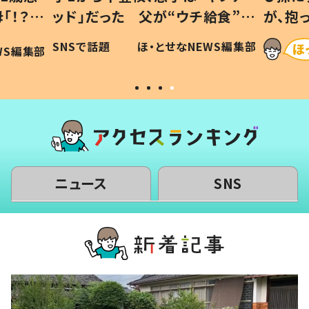
「！？」
ッド」だった 父が“ウチ給食”を
が、抱
に「可愛
作り続ける理由とは #令和の親
「涙が
SNSで話題
ほ・とせなNEWS編集部
WS編集部
#令和の子
い」
ニュース
SNS