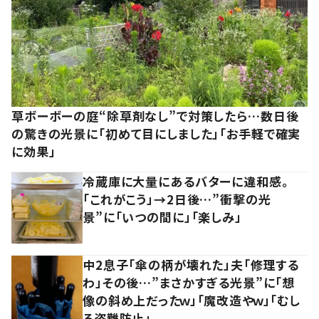
草ボーボーの庭“除草剤なし”で対策したら…数日後
の驚きの光景に「初めて目にしました」「お手軽で確実
に効果」
冷蔵庫に大量にあるバターに違和感。
「これがこう」→2日後…”衝撃の光
景”に「いつの間に」「楽しみ」
中2息子「傘の柄が壊れた」夫「修理する
わ」その後…”まさかすぎる光景”に「想
像の斜め上だったｗ」「魔改造やｗ」「むし
ろ盗難防止」