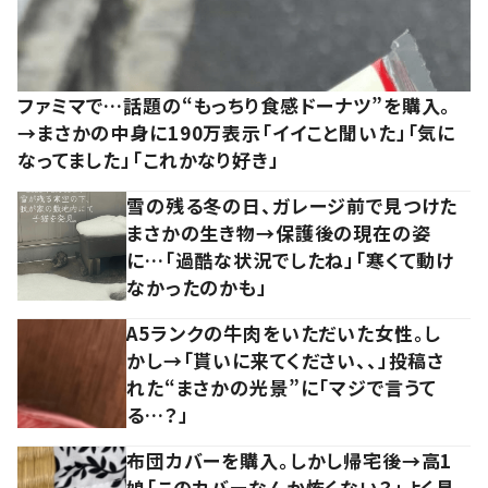
ファミマで…話題の“もっちり食感ドーナツ”を購入。
→まさかの中身に190万表示「イイこと聞いた」「気に
なってました」「これかなり好き」
雪の残る冬の日、ガレージ前で見つけた
まさかの生き物→保護後の現在の姿
に…「過酷な状況でしたね」「寒くて動け
なかったのかも」
A5ランクの牛肉をいただいた女性。し
かし→「貰いに来てください、、」投稿さ
れた“まさかの光景”に「マジで言うて
る…？」
布団カバーを購入。しかし帰宅後→高1
娘「このカバーなんか怖くない？」よく見