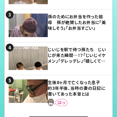
孫のためにお弁当を作った祖
母 孫が絶賛したお弁当に「美
味しそう」「お弁当すごい」
じいじを駅で待つ孫たち じい
じが来た瞬間…！？「じいじイケ
メン」「デレッデレ」「嬉しくて可
愛くてたまらない」「幸せになれ
る」
生後8ヶ月で亡くなった息子
約3年半後、当時の妻の日記に
書いてあった本音とは