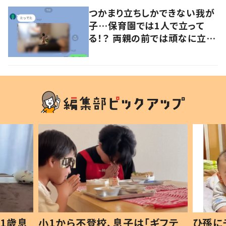
つかまり立ちしかできない我が
子…保育園では1人で立って
る！？ 両親の前では頑なに立た
ない1歳児が可愛すぎる…！
1歳息
小1から不登校、息子は「ギフテ
ひ孫に