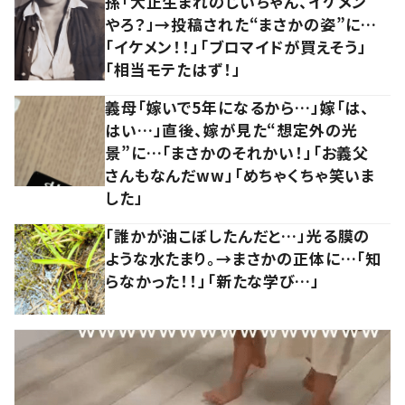
孫「大正生まれのじいちゃん、イケメン
やろ？」→投稿された“まさかの姿”に…
「イケメン！！」「ブロマイドが買えそう」
「相当モテたはず！」
義母「嫁いで5年になるから…」嫁「は、
はい…」直後、嫁が見た“想定外の光
景”に…「まさかのそれかい！」「お義父
さんもなんだww」「めちゃくちゃ笑いま
した」
「誰かが油こぼしたんだと…」光る膜の
ような水たまり。→まさかの正体に…「知
らなかった！！」「新たな学び…」