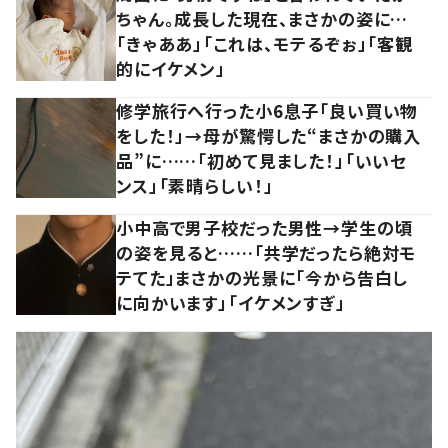
ちゃん。成長した現在、まさかの姿に…
「きゃああ」「これは、モテるぞぉ」「客観
的にイケメン」
修学旅行へ行った小6息子「良い買い物
をした！」→母が驚愕した“まさかの購入
品”に……「初めて見ました！」「いいセ
ンス」「素晴らしい！」
小中高で男子校だった男性→学生の頃
の姿を見ると……「共学だったら絶対モ
テてた」まさかの光景に「今から告白し
に向かいます」「イケメンすぎ」