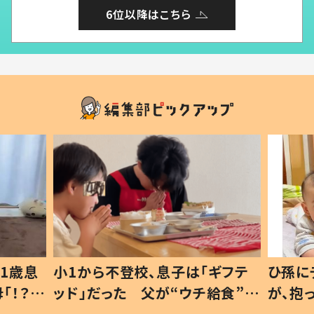
6位以降はこちら
1歳息
小1から不登校、息子は「ギフテ
ひ孫に
「！？」
ッド」だった 父が“ウチ給食”を
が、抱
に「可愛
作り続ける理由とは #令和の親
「涙が