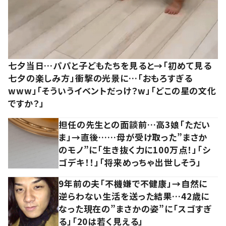
七夕当日…パパと子どもたちを見ると→「初めて見る
七夕の楽しみ方」衝撃の光景に…「おもろすぎる
www」「そういうイベントだっけ？w」「どこの星の文化
ですか？」
担任の先生との面談前…高3娘「ただい
ま」→直後……母が受け取った”まさか
のモノ”に「生き抜く力に100万点！」「シ
ゴデキ！！」「将来めっちゃ出世しそう」
9年前の夫「不機嫌で不健康」→自然に
逆らわない生活を送った結果…42歳に
なった現在の”まさかの姿”に「スゴすぎ
る」「20は若く見える」