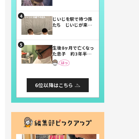
賛したお弁当に「美
味しそう」「お弁当す
ごい」
じいじを駅で待つ孫
たち じいじが来た
瞬間…！？「じいじイ
ケメン」「デレッデレ」
「嬉しくて可愛くてた
生後8ヶ月で亡くなっ
まらない」「幸せにな
た息子 約3年半
れる」
後、当時の妻の日記
に書いてあった本音
とは
6位以降はこちら