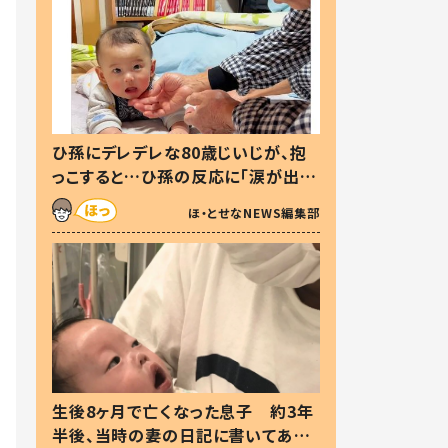
ひ孫にデレデレな80歳じいじが、抱
っこすると…ひ孫の反応に「涙が出ま
した」「可愛くて仕方ない」
ほ・とせなNEWS編集部
生後8ヶ月で亡くなった息子 約3年
半後、当時の妻の日記に書いてあっ