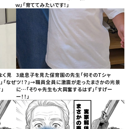
ｗ」「育ててみたいです！」
よく見
3歳息子を見た保育園の先生「何そのTシャ
」「なぜ
ツ！？」→職員全員に激震が走ったまさかの光景
」
に…「そりゃ先生も大興奮するはず」「すげー
ー！！」