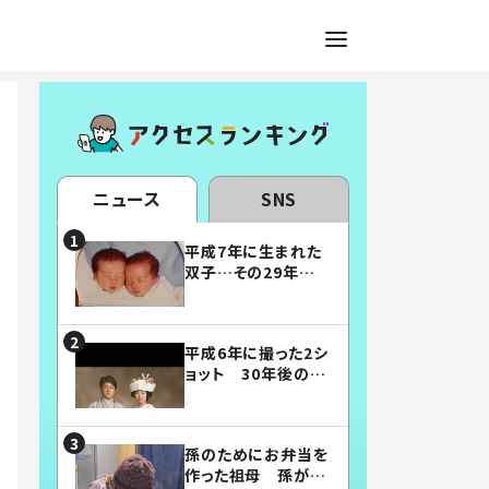
ニュース
SNS
平成7年に生まれた
双子…その29年後
の姿に「漫画みたい」
「素敵すぎる」
平成6年に撮った2シ
ョット 30年後の姿
に…「美男美女」「こ
んな夫婦になりた
い」
孫のためにお弁当を
作った祖母 孫が絶