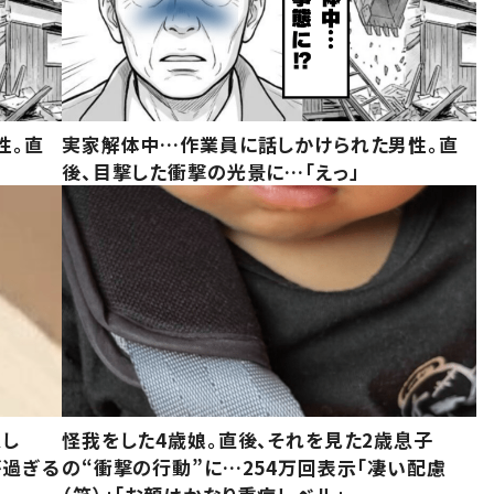
性。直
実家解体中…作業員に話しかけられた男性。直
後、目撃した衝撃の光景に…「えっ」
意し
怪我をした4歳娘。直後、それを見た2歳息子
が過ぎる
の“衝撃の行動”に…254万回表示「凄い配慮