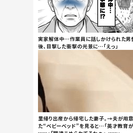
実家解体中…作業員に話しかけられた男
後、目撃した衝撃の光景に…「えっ」
里帰り出産から帰宅した妻子。→夫が用
た“ベビーベッド”を見ると…「英才教育