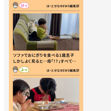
た本音とは
ほ・とせなNEWS編集部
ソファでおにぎりを食べる1歳息子
しかしよく見ると…母「！？」すべてを
察した母の投稿に「可愛いから許
ほ・とせなNEWS編集部
す！」「現行犯〜」