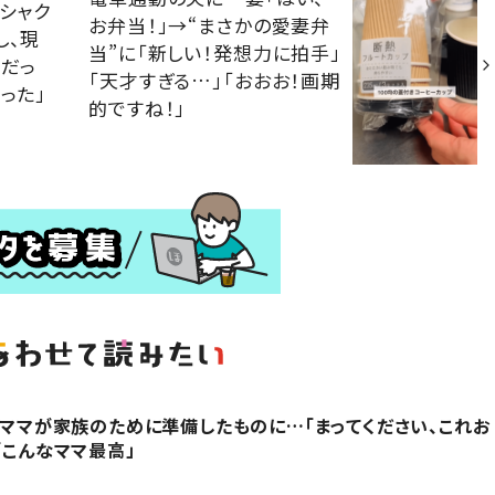
シャク
お弁当！」→“まさかの愛妻弁
し、現
当”に「新しい！発想力に拍手」
石だっ
「天才すぎる…」「おおお！画期
った」
的ですね！」
代のママが家族のために準備したものに…「まってください、これお
「こんなママ最高」