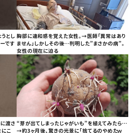
ようとし
胸部に違和感を覚えた女性。→医師「異常はあり
ーです
ません」しかしその後…判明した”まさかの病”。
女性の現在に迫る
別に渡さ
“芽が出てしまったじゃがいも”を植えてみたら…
なにこ
→約3ヶ月後、驚きの光景に「捨てるのやめたｗ