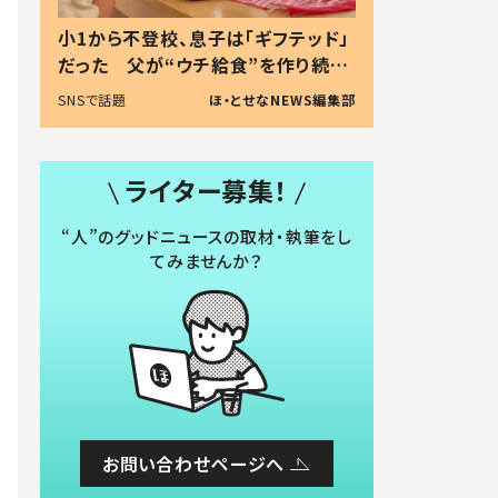
小1から不登校、息子は「ギフテッド」
だった 父が“ウチ給食”を作り続け
る理由とは #令和の親 #令和の子
SNSで話題
ほ・とせなNEWS編集部
ライター募集！
“人”のグッドニュースの取材・執筆をし
てみませんか？
お問い合わせページへ